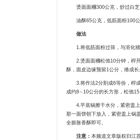
烫面面糰300公克，炒过白芝
油酥65公克，低筋面粉100
做法
1.将低筋面粉过筛，与溶化猪
2.烫面面糰松弛10分钟，桿开
酥，面皮边缘预留1公分，捲成长
3.将作法2分割成6等份，桿
成约8∼10公分的长方形，松弛15
4.平底锅擦干水分，紧密盖上
那一面饼朝下放入，紧密盖上锅盖
全膨胀香酥即可。
注意：
本频道文章版权归江