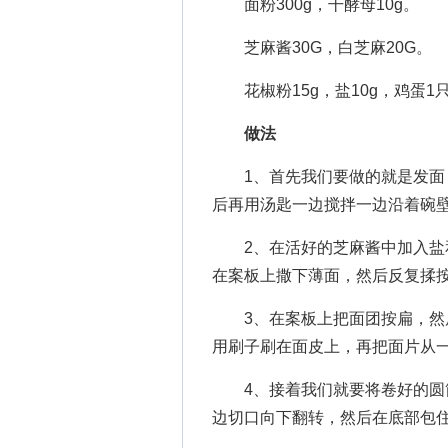
面粉300g，干酵母10g。
芝麻酱30G，白芝麻20G。
花椒粉15g，盐10g，鸡蛋1
做法
1、首先我们要做的就是发面，
后再用汤匙一边搅拌一边沿着碗
2、在活好的芝麻酱中加入盐和
在案板上撒下薄面，然后反复揉
3、在案板上把面团按扁，然后
用刷子刷在面皮上，再把面片从
4、接着我们就要将卷好的圆筒
边切口向下翻转，然后在底部包