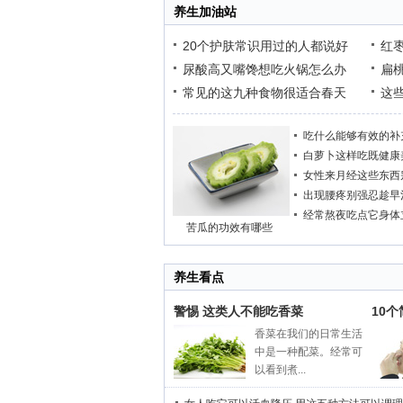
养生加油站
20个护肤常识用过的人都说好
红
尿酸高又嘴馋想吃火锅怎么办
扁
常见的这九种食物很适合春天
这
吃什么能够有效的补
白萝卜这样吃既健康
女性来月经这些东西
出现腰疼别强忍趁早
经常熬夜吃点它身体
苦瓜的功效有哪些
养生看点
警惕 这类人不能吃香菜
10
香菜在我们的日常生活
中是一种配菜。经常可
以看到煮...