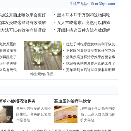
手机三九益生通 m.39yst.com
枣加这东西止咳效果会更好
黑木耳木耳千万别和这物同吃
桃体发炎吃这些能有效缓解
女人常吃这东西竟然可以防癌
些方法可以有效治疗解肾虚
牙龈肿痛这四种方法有效缓解
充胶原蛋白
拉肚子时吃哪些食物有利于恢复
美味又滋补
不起眼的黄花菜竟有这样的功效
别再乱吃了
痛风疾病这样治疗效果好更省事
治疗是关键
吃完香蕉别扔皮作用真的太多了
立马有元气
更年期到来后这些症状非常明显
维生素e的作用
个简单小妙招巧治鼻炎
高血压的治疗与饮食
鼻炎相信很多的人都不
现在由于生活条件的提
陌生吧。鼻炎的反复发
高，三高人群也逐渐的
作是否给...
扩大年轻...