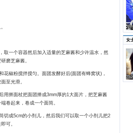
只。
女
取一个容器然后加入适量的芝麻酱和少许温水，然
壁研磨芝麻酱。
花椒粉搅拌搅匀。面团发酵好后(面团有蜂窝状)，
按面至光滑。
用擀面杖把面团擀成3mm厚的1大面片，把芝麻酱
一端卷起来，卷成一个面筒。
切成5cm的小剂儿，然后我们可以取一个小剂儿把2
住即可。