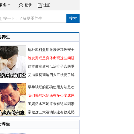
更多
登录
注册
闲养生
这种塑料盒用微波炉加热安全
脸发黄或是身体出现这些问题
这样做竟然可以治疗子宫脱垂
艾滋病初期这四大症状要了解
早孕试纸的正确使用方法是啥
我们喝的水到底有多少变成尿
宝妈奶水不足原来有这些因素
常做这三大运动快速有效减肥
士养生