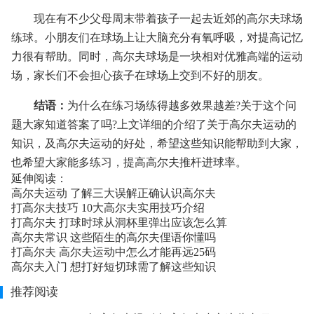
现在有不少父母周末带着孩子一起去近郊的高尔夫球场
练球。小朋友们在球场上让大脑充分有氧呼吸，对提高记忆
力很有帮助。同时，高尔夫球场是一块相对优雅高端的运动
场，家长们不会担心孩子在球场上交到不好的朋友。
结语：
为什么在练习场练得越多效果越差?关于这个问
题大家知道答案了吗?上文详细的介绍了关于高尔夫运动的
知识，及高尔夫运动的好处，希望这些知识能帮助到大家，
也希望大家能多练习，提高高尔夫推杆进球率。
延伸阅读：
高尔夫运动 了解三大误解正确认识高尔夫
打高尔夫技巧 10大高尔夫实用技巧介绍
打高尔夫 打球时球从洞杯里弹出应该怎么算
高尔夫常识 这些陌生的高尔夫俚语你懂吗
打高尔夫 高尔夫运动中怎么才能再远25码
高尔夫入门 想打好短切球需了解这些知识
推荐阅读