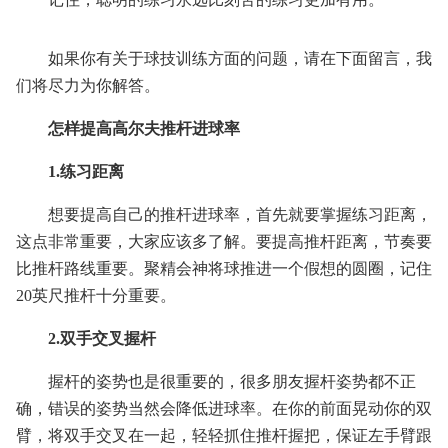
如果你有关于球技训练方面的问题，请在下面留言，我
们将尽力为你解答。
怎样提高高尔夫推杆进球率
1.练习距离
想要提高自己的推杆进球率，首先就要掌握练习距离，
这点非常重要，大家应该多了解。要提高推杆距离，节奏要
比推杆路线重要。聚精会神将球推进一个假想的圆圈，记住
20英尺推杆十分重要。
2.双手交叉握杆
握杆的姿势也是很重要的，很多朋友握杆姿势都不正
确，错误的姿势当然会降低进球率。在你的前面晃动你的双
臂，将双手交叉在一起，轻轻抓住推杆握把，保证左手臂跟