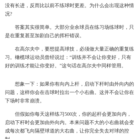
没有长进，反而比以前不练球时更差。为什么会出现这种情
况?
答案其实很简单。大部分业余球员在练习场练球时，只
是在重复甚至加剧自己的挥杆错误。
在高尔夫中，要想提高球技，必须做大量正确的重复练
习。橄榄球运动员曾经说过：“训练并不会让你变好，只有
好的训练才能让你变好。”这句话在高尔夫中同样管用。
想象一下：如果你有向内上杆，启动下杆时由外向内的
问题，这样你会在击球时拉出一个小右曲。这并不会让你在
下场时非常崩溃。
但假如你每天这样练习500次，你的起杆会更加向内，
启动下杆时会更加由外向内。本来问题不大的小右曲就会变
成每次都飞向隔壁球道的大右曲，让你完全失去对球的控