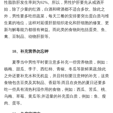
性脂肪肝发生率则为92%。所以，男性护肝要先从戒酒开
始，除了少量的红酒，白酒和啤酒都不适合多饮。除此之
外，男性要多吃些蔬菜，每天三餐的安排要突出蛋白质与维
生素的地位，这样对延缓肝脏组织老化和肝细胞的修复、更
新与解毒能力都很有裨益。而此类的食物则包括蛋类、鱼、
禽、豆制品、动物肝脏等。
10、补充营养勿忘钾
夏季当中男性平时要注意多补充一些营养物质，例如：
杨梅、甜瓜、李子、西红柿、青椒、冬瓜等新鲜果蔬;除此
之外还要补充水和无机盐，并且特别要注意钾的补充，这类
食物包含豆类及其制品、香菇等;而且在炎热的夏日还要多
吃一些具有清热利湿作用的食物，例如：西瓜、苦瓜、桃、
乌梅、草莓、黄瓜等;并适量的补充蛋白质，例如：鱼、瘦
肉、蛋等。