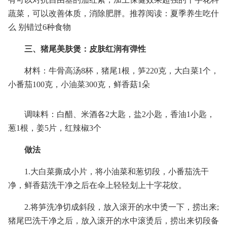
蔬菜，可以改善体质，消除肥胖。推荐阅读：夏季养生吃什
么 别错过6种食物
三、猪尾美肤煲：皮肤红润有弹性
材料：牛骨高汤8杯，猪尾1根，笋220克，大白菜1个，
小番茄100克，小油菜300克，鲜香菇1朵
调味料：白醋、米酒各2大匙，盐2小匙，香油1小匙，
葱1根，姜5片，红辣椒3个
做法
1.大白菜撕成小片，将小油菜和葱切段，小番茄洗干
净，鲜香菇洗干净之后在伞上轻轻划上十字花纹。
2.将笋洗净切成斜段，放入滚开的水中烫一下，捞出来;
猪尾巴洗干净之后，放入滚开的水中滚烫后，捞出来切段备