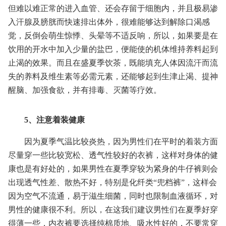
但难以难正常的进入血管、还会存留于细胞内，并且极易渗
入汗腺及膀胱而快速排出体外，很难能够达到解除口渴感
觉，反倒会萌生惊悸、头晕等不适反响，所以，如果要是在
饮用的开水中加入少量的盐巴，便能使的机体维持养料起到
止渴的效果。而且在盛夏季饮茶，既能填充人体因流汗而流
失的养料及维生素等必需元素，还能够起到生津止渴、提神
醒脑、加强食欲，并有排毒、灭菌等疗效。
5、注意着装健康
因为夏季气温比较炎热，因为男性们在平时的着装方面
尽量穿一些比较宽松、透气性较好的衣裤，这样对身体的健
康也是有好处的，如果男性在夏季穿较为紧身的牛仔裤则会
出现透气性差、散热不好，特别是化纤类“兜档裤”，这样会
因为空气不流通，易于滋生细菌，同时也限制血液循环，对
男性的健康很不利。所以，在这我们建议男性们在夏季好穿
得薄一些，内衣裤要选择纯棉质地、吸水性好的，不要常穿