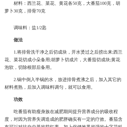
材料：西兰花、菜花、黄花各50克，大番茄100克，胡
萝卜30克，排骨70克
调味料：盐1/2匙
做法
1.将排骨洗干净之后切成块，开水烫过之后捞出来;西兰
花、菜花切成小朵备用;胡萝卜切成片，大番茄切成块;黄花
泡软，切除根部后备用。
2.锅中倒入半锅的水，放进排骨煮沸之后，加入其它的
材料煮熟，后加入调味料调匀，就可以食用。
功效
吃番茄有助瘦身族在减肥期间提升营养成分的吸收程
度，对因为营养失调造成的肥胖确实有一定的疗效。番茄含
有可以对抗自由基的茄红素，加上保健效果超强的十字花科