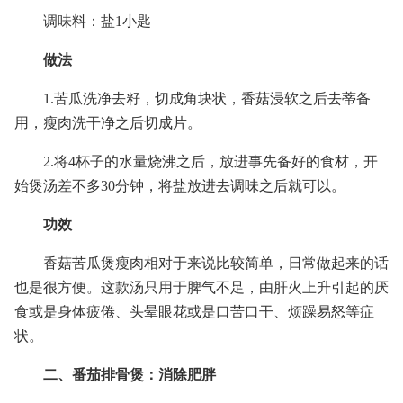
调味料：盐1小匙
做法
1.苦瓜洗净去籽，切成角块状，香菇浸软之后去蒂备
用，瘦肉洗干净之后切成片。
2.将4杯子的水量烧沸之后，放进事先备好的食材，开
始煲汤差不多30分钟，将盐放进去调味之后就可以。
功效
香菇苦瓜煲瘦肉相对于来说比较简单，日常做起来的话
也是很方便。这款汤只用于脾气不足，由肝火上升引起的厌
食或是身体疲倦、头晕眼花或是口苦口干、烦躁易怒等症
状。
二、番茄排骨煲：消除肥胖