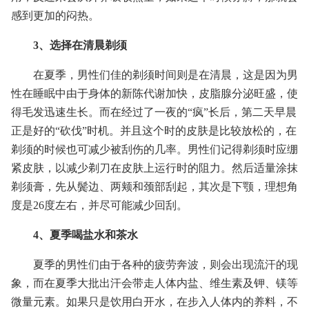
感到更加的闷热。
3、选择在清晨剃须
在夏季，男性们佳的剃须时间则是在清晨，这是因为男
性在睡眠中由于身体的新陈代谢加快，皮脂腺分泌旺盛，使
得毛发迅速生长。而在经过了一夜的“疯”长后，第二天早晨
正是好的“砍伐”时机。并且这个时的皮肤是比较放松的，在
剃须的时候也可减少被刮伤的几率。男性们记得剃须时应绷
紧皮肤，以减少剃刀在皮肤上运行时的阻力。然后适量涂抹
剃须膏，先从鬓边、两颊和颈部刮起，其次是下颚，理想角
度是26度左右，并尽可能减少回刮。
4、夏季喝盐水和茶水
夏季的男性们由于各种的疲劳奔波，则会出现流汗的现
象，而在夏季大批出汗会带走人体内盐、维生素及钾、镁等
微量元素。如果只是饮用白开水，在步入人体内的养料，不