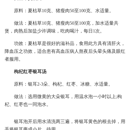
原料：夏枯草10克、猪瘦肉50至100克、水适量。
做法：夏枯草10克、猪瘦肉50至100克，加水适量共
煲，肉熟后加盐少许调味，吃肉喝汁，每日1次。
功效：夏枯草是很好的滋补品，食用此方具有清肝火，
降血压之功效，适合患有高血压病人熬夜后头晕头痛及眼红
者服用。
枸杞红枣银耳汤
原料：银耳2-3朵、枸杞、红枣、冰糖、水适量。
做法：选用微黄的大朵银耳，用温水泡一小时以上;枸
杞、红枣也一同泡水。
银耳泡开后用水清洗两三遍，将银耳黄色的根去掉，用
手将银耳撕成小片，待用。