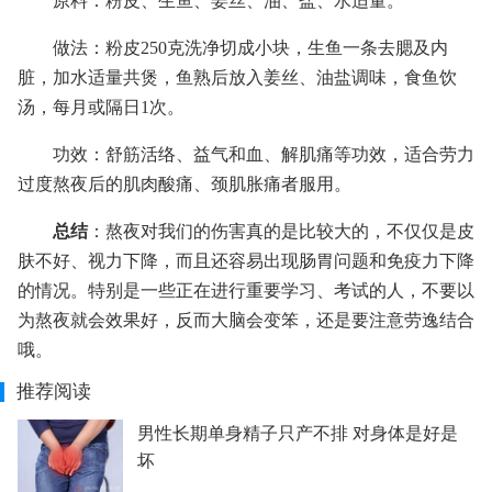
原料：粉皮、生鱼、姜丝、油、盐、水适量。
做法：粉皮250克洗净切成小块，生鱼一条去腮及内
脏，加水适量共煲，鱼熟后放入姜丝、油盐调味，食鱼饮
汤，每月或隔日1次。
功效：舒筋活络、益气和血、解肌痛等功效，适合劳力
过度熬夜后的肌肉酸痛、颈肌胀痛者服用。
总结
：熬夜对我们的伤害真的是比较大的，不仅仅是皮
肤不好、视力下降，而且还容易出现肠胃问题和免疫力下降
的情况。特别是一些正在进行重要学习、考试的人，不要以
为熬夜就会效果好，反而大脑会变笨，还是要注意劳逸结合
哦。
推荐阅读
男性长期单身精子只产不排 对身体是好是
坏