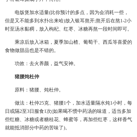
电饭煲加水适量(比你预计的多点，因为会消耗一些，
但是又不能多到水扑出来哈)放入银耳熬开;熬开后在熬1-2小
时至汤水黏稠，放入枸杞、红枣、冰糖再熬一段时间即可。
乘凉后放入冰箱，夏季加山楂、葡萄干、西瓜等喜爱的
食物做甜品也是不错的。
功效：去火养颜，益气安神。
猪腰炖杜仲
原料：猪腰、炖杜仲。
做法：杜仲25克、猪腰1个，加水适量隔水炖1小时，每
日或隔2至3日服食1次(如果喝不惯中药汤的味道，适当多加
些红糖、冰糖或者糖桂花、蜂蜜等，再加些红枣，这样香气
就能抵消部分中药的苦味了)。