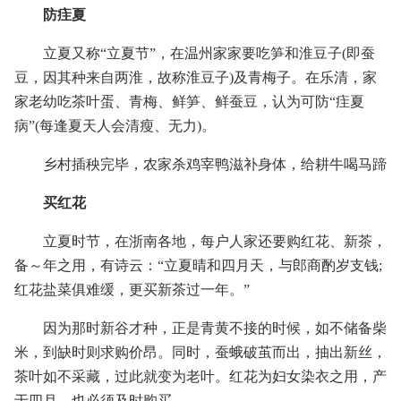
防疰夏
立夏又称“立夏节”，在温州家家要吃笋和淮豆子(即蚕
豆，因其种来自两淮，故称淮豆子)及青梅子。在乐清，家
家老幼吃茶叶蛋、青梅、鲜笋、鲜蚕豆，认为可防“疰夏
病”(每逢夏天人会清瘦、无力)。
乡村插秧完毕，农家杀鸡宰鸭滋补身体，给耕牛喝马蹄
买红花
立夏时节，在浙南各地，每户人家还要购红花、新茶，
备～年之用，有诗云：“立夏晴和四月天，与郎商酌岁支钱;
红花盐菜俱难缓，更买新茶过一年。”
因为那时新谷才种，正是青黄不接的时候，如不储备柴
米，到缺时则求购价昂。同时，蚕蛾破茧而出，抽出新丝，
茶叶如不采藏，过此就变为老叶。红花为妇女染衣之用，产
于四月，也必须及时购买。