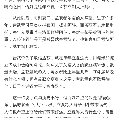
嘱托之日，恰好是这年立夏，孟获立刻去拜阿斗。
从此以后，每到夏日，孟获都依诺前来拜望。过了许多
年，晋武帝司马炎火掉蜀国，掳走阿斗。而孟获不忘承相重
托，每年立夏带兵去洛阳拜望阿斗，每次去都要称阿斗的体
重，以验证阿斗是不是被晋武帝亏待了。他扬言如果亏待阿
斗，就要起兵攻晋。
晋武帝为了取信孟获，就在每年立夏这天，用糯米加豌
豆煮成中饭给阿斗吃。阿斗见了又糯又香的豌豆糯米饭，饭
量大增。孟获进城称人，每次都比上年重几斤。阿斗虽然没
有什么本领，但有孟获立夏称人之举，晋武帝也不敢亏待
他，日子也过得太平，福寿双全。
这一传说，虽与历史不符，但百姓希望的即是“清静安
乐，福寿双全”的太平世界。立夏称人能给阿斗带来福气，
人们也希望上苍给他们带来好运。立夏称人流传至今，每当