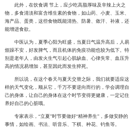
此外，在饮食调 节上，应少吃高脂厚味及辛辣上火之
物，多食清淡和富含维生素的食物，如山药、小麦、玉米、
海产品、蛋类，这些食物既能清热、防暑、敛汗、补液，还
能增进食欲。
中医认为，夏季心阳为旺盛，当夏日气温升高后，人易
烦躁不安，好发脾气，而且机体的免疫功能也较为低下。特
别是老年人，由发火生气引起心肌缺血、心律失常、血压升
高的情况易增加，甚至因此而发生猝死。
所以说，在这个春天与夏天交替之际，我们就要适应这
样的天气变化，顺从它，千万不要逆向而行的，学会调理自
己的身体，让自己的身体在这个时节变得更健康，一定记住
养好自己的心脏哦。
专家表示，“立夏”时节要做好“精神养生”，多做安静的
事情，如绘画、书法、听音乐、下棋、种花、钓鱼等。