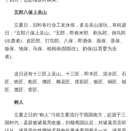
五郎八保上吴山
立夏日，旧时各行业工友休假，多去吴山游玩，有杭谚
日：“五郎八保上吴山。”五郎，即舂米郎、剃头郎、倒马郎
(出粪者)、皮匠郎、打箔郎。八保，即酒保、面保、茶保、
饭保、地保、马保、相相保(阴阳生)、奶保(以育婴为业
者)。
这日还有十三匠上吴山。十三匠，即木匠、泥水匠、石
匠、铁匠、船匠、佛匠、雕花匠、搭彩匠、银匠、铜匠、锯
匠、篾匠、窑匠。
称人
立夏之日的“称人”习俗主要流行于我国南方，起源于三
国时代：孟获被诸葛亮收服，归顺蜀国以后，对诸葛亮言听
计从。诸葛亮临终嘱咐孟获每年要来看望蜀主一次。诸葛亮