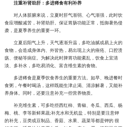
注重补肾助肝：多进稀食有利补养
对人体脏腑来说，立夏时肝气渐弱、心气渐强，此时饮
食应增酸减苦，补肾助肝。保证胃肠功能正常，抵御暑热侵
袭，是夏季养生的重要一环。
立夏后阳气上升，天气逐渐升温，多吃油腻或易上火的
食物，会造成身体内、外皆热，易出现上火的痤疮、口腔溃
疡、便秘等病症。为解决此时脾胃功能紊乱，饮食上宜清
淡、多补水，多吃易消化、富含维生素的食物。
多进稀食是夏季饮食养生的重要方法。如早、晚进餐时
食粥，午餐时喝汤，这样既能生津止渴、清凉解暑，又能补
养身体。同时，还要注意补充一些营养物质。
补充维生素，可多吃些西红柿、青椒、冬瓜、西瓜、杨
梅、桃、李等新鲜果蔬;补充水和无机盐，特别是要注意钾
的补充，豆类或豆制品、香菇、水果、蔬菜等都是钾的 很