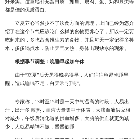
好来源。适量地补充蛋白质，如鱼、瘦肉、蛋、奶和豆类等
都是佳的优质蛋白。
立夏养心当然少不了饮食方面的调理，上面已经为您介
绍了在这个节气应该吃什么样的食物更养心了，所以一定要
吃起来的，多吃富含维生素的食物，并且每天一定记得多补
水，多多喝点水，防止天气太热，身体出现缺水的现象。
根据季节调整：晚睡早起加午休
由于“立夏”后天黑得晚亮得早，人们往往容易晚睡早
醒，造成睡眠不足，白天常“打盹”。
专家称，13时至15时是一天中气温高的时段，人易出
汗，出汗多 散热，血液大量集中于体表，大脑血液供应相
对减少，午饭后消化道的供血增多，大脑的供血就更为减
少，人就易精神不振，昏昏欲睡。