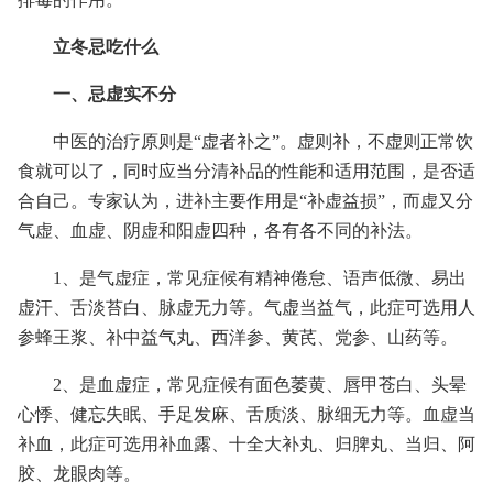
立冬忌吃什么
一、忌虚实不分
中医的治疗原则是“虚者补之”。虚则补，不虚则正常饮
食就可以了，同时应当分清补品的性能和适用范围，是否适
合自己。专家认为，进补主要作用是“补虚益损”，而虚又分
气虚、血虚、阴虚和阳虚四种，各有各不同的补法。
1、是气虚症，常见症候有精神倦怠、语声低微、易出
虚汗、舌淡苔白、脉虚无力等。气虚当益气，此症可选用人
参蜂王浆、补中益气丸、西洋参、黄芪、党参、山药等。
2、是血虚症，常见症候有面色萎黄、唇甲苍白、头晕
心悸、健忘失眠、手足发麻、舌质淡、脉细无力等。血虚当
补血，此症可选用补血露、十全大补丸、归脾丸、当归、阿
胶、龙眼肉等。