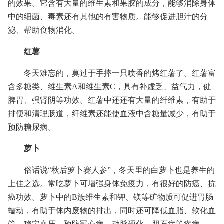
的效果。它含有大量的维生素和果胶的成分，能够消除身体
中的细菌、毒素还有其他的有害物质。能够促进胆汁的分
泌、帮助食物消化。
红薯
冬天难忘的，莫过于手捧一只喷香的烤红薯了。红薯富
含多糖类、维生素A和维生素C，具有补虚乏、益气力，健
脾胃、强肾阴等功效。红薯中还还有大量的纤维素，有助于
排便和清理肠道，纤维素还能使血液中含糖量减少，有助于
预防糖尿病。
萝卜
俗话说“秋后萝卜赛人参”，冬天里的白萝卜也是养生的
上佳之选。常吃萝卜可增强身体免疫力，有很好的防癌、抗
癌功效。萝卜中的B族维生素和钾、镁等矿物质可促进胃肠
蠕动，有助于体内废物的排出，同时还可降低血脂、软化血