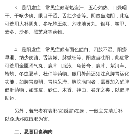
3、是阴虚症，常见症候潮热盗汗、五心灼热、口燥咽
干、干咳少痰、眼目干涩、舌红少苔等。阴虚当滋阴，此症
可选用大补阴丸、参杞蜂王浆、六味地黄丸、银耳、鳖甲、
麦冬、沙参、黑芝麻等药物。
4、是阳虚症，常见症候有面色皑白、四肢不温、阳痿
早泄、纳少便溏、舌淡嫩、脉微细等。阳虚当壮阳，此症常
可选用金匮肾气丸、鹿茸口服液、龟龄膏、鹿茸、紫河车、
蛤蚧、冬虫夏草、杜仲等药物。服用补药还须注意脾胃运化
功能，如脾胃虚弱、胃纳呆滞、胸脘满闷者，需要加入醒脾
健肝药物，如陈皮、砂仁、木香、神曲、谷芽之类，以健脾
助运。
另外，若患者有表邪(如感冒)在身，一般宜先清后补，
以免助邪或留邪为害。
二、忌盲目食狗肉