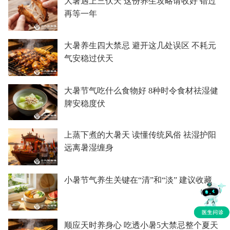
大暑遇上三伏天 这份养生攻略请收好 错过
再等一年
大暑养生四大禁忌 避开这几处误区 不耗元
气安稳过伏天
大暑节气吃什么食物好 8种时令食材祛湿健
脾安稳度伏
上蒸下煮的大暑天 读懂传统风俗 祛湿护阳
远离暑湿缠身
小暑节气养生关键在“清”和“淡” 建议收藏
顺应天时养身心 吃透小暑5大禁忌整个夏天