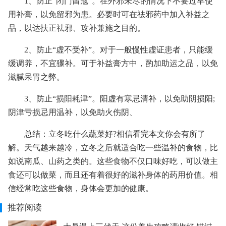
1、防止“闭门留寇”。在外邪未尽的情况下不要过早使
用补膏，以免留邪为患。必要时可在祛邪药中加入补益之
品，以达扶正祛邪、攻补兼施之目的。
2、防止“虚不受补”。对于一般慢性虚证患者，只能缓
缓调养，不宜骤补。可于补益膏方中，酌加助运之品，以免
滋腻呆胃之弊。
3、防止“损阳耗津”。阳虚有寒忌清补，以免助阴损阳;
阴津亏损忌用温补，以免助火伤阴、
总结：立冬吃什么蔬菜好?相信看完本文你会有所了
解。天气越来越冷，立冬之后就适合吃一些温补的食物，比
如说南瓜、山药之类的。这些食物不仅口味好吃，可以做主
食还可以做菜，而且还有着很好的滋补身体的药用价值。相
信经常吃这些食物，身体会更加的健康。
推荐阅读