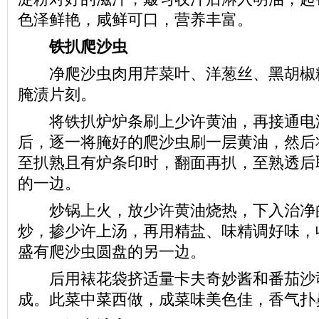
色泽鲜艳，咸鲜可口，营养丰富。
铁扒爬沙虫
净爬沙虫肉用芹菜叶、洋葱丝、黑胡椒
腌渍片刻。
将铁扒炉炉条刷上少许黄油，再接通电
后，逐一将腌好的爬沙虫刷一层黄油，然后
至扒熟且有炉条印时，翻面再扒，至熟透后
的一边。
炒锅上火，放少许黄油烧热，下入治净
炒，掺少许上汤，再用精盐、味精调好味，
盛有爬沙虫圆盘的另一边。
后用裱花袋挤适量卡夫奇妙酱和番茄沙
成。此菜中菜西做，成菜味美色佳，香气扑