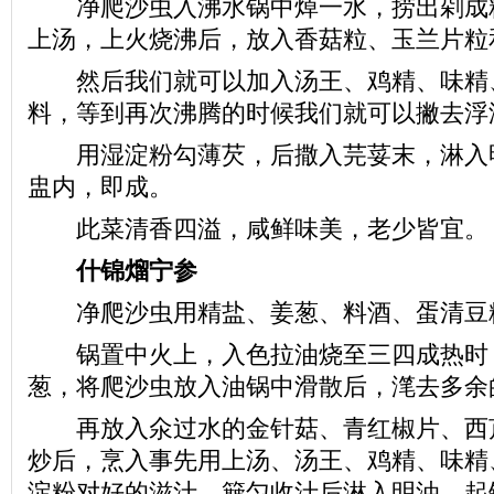
净爬沙虫入沸水锅中焯一水，捞出剁成
上汤，上火烧沸后，放入香菇粒、玉兰片粒
然后我们就可以加入汤王、鸡精、味精
料，等到再次沸腾的时候我们就可以撇去浮
用湿淀粉勾薄芡，后撒入芫荽末，淋入
盅内，即成。
此菜清香四溢，咸鲜味美，老少皆宜。
什锦熘宁参
净爬沙虫用精盐、姜葱、料酒、蛋清豆
锅置中火上，入色拉油烧至三四成热时
葱，将爬沙虫放入油锅中滑散后，滗去多余
再放入氽过水的金针菇、青红椒片、西
炒后，烹入事先用上汤、汤王、鸡精、味精
淀粉对好的滋汁，簸匀收汁后淋入明油，起