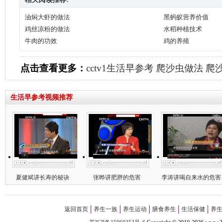
油焖大虾的做法
黑蚂蚁营养价值
鸡丝凉粉的做法
水稻种植技术
牛肉的功效
鸡的养殖
点击查看更多：
cctv1生活早参考
爬沙虫做法
爬
生活早参考视频推荐
夏健斌讲长寿的秘诀
张晔讲肥胖的危害
李涛讲喝自来水的危害
返回首页
养生一族
养生运动
膳食养生
生活保健
养