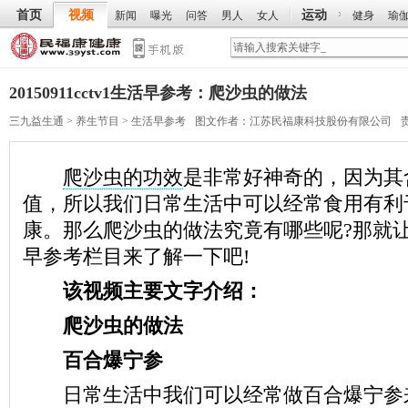
首页
视频
运动
新闻
曝光
问答
男人
女人
健身
瑜
20150911cctv1生活早参考：爬沙虫的做法
三九益生通
>
养生节目
>
生活早参考
图文作者：
江苏民福康科技股份有限公司
爬沙虫的功效
是非常好神奇的，因为其
值，所以我们日常生活中可以经常食用有利
康。那么爬沙虫的做法究竟有哪些呢?那就
早参考栏目来了解一下吧!
该视频主要文字介绍：
爬沙虫的做法
百合爆宁参
日常生活中我们可以经常做百合爆宁参