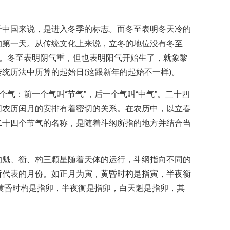
中国来说，是进入冬季的标志。而冬至表明冬天冷的
的第一天。从传统文化上来说，立冬的地位没有冬至
法。冬至表明阴气重，但也表明阳气开始生了，就象黎
统历法中历算的起始日(这跟新年的起始不一样)。
气：前一个气叫“节气”，后一个气叫“中气”。二十四
同农历闰月的安排有着密切的关系。在农历中，以立春
二十四个节气的名称，是随着斗纲所指的地方并结合当
。
魁、衡、杓三颗星随着天体的运行，斗纲指向不同的
所代表的月份。如正月为寅，黄昏时杓是指寅，半夜衡
黄昏时杓是指卯，半夜衡是指卯，白天魁是指卯，其