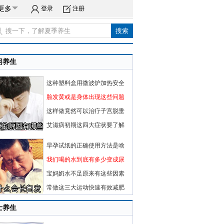
更多
登录
注册
闲养生
这种塑料盒用微波炉加热安全
脸发黄或是身体出现这些问题
这样做竟然可以治疗子宫脱垂
艾滋病初期这四大症状要了解
早孕试纸的正确使用方法是啥
我们喝的水到底有多少变成尿
宝妈奶水不足原来有这些因素
常做这三大运动快速有效减肥
士养生