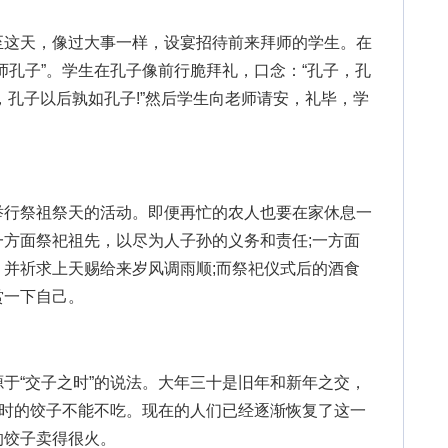
这天，像过大事一样，设宴招待前来拜师的学生。在
师孔子”。学生在孔子像前行脆拜礼，口念：“孔子，孔
，孔子以后孰如孔子!”然后学生向老师请安，礼毕，学
。
行祭祖祭天的活动。即便再忙的农人也要在家休息一
方面祭祀祖先，以尽为人子孙的义务和责任;一方面
并祈求上天赐给来岁风调雨顺;而祭祀仪式后的酒食
赏一下自己。
“交子之时”的说法。大年三十是旧年和新年之交，
之时的饺子不能不吃。现在的人们已经逐渐恢复了这一
的饺子卖得很火。