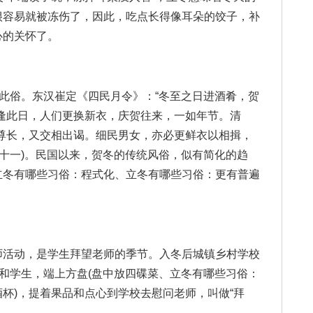
很容易就被冻伤了，因此，吃点长得像耳朵的饺子，补
心的关怀了。
此俗。东汉崔定《四民月令》：“冬至之日进酒肴，贺
逢此日，人们更换新衣，庆贺往来，一如年节。清
尊长，又交相出谒。细民男女，亦必更鲜衣以相揖，
卷十一)。民国以来，贺冬的传统风俗，似有简化的趋
立冬有哪些习俗：程式化、立冬有哪些习俗：更有普遍
活动，是学生拜望老师的季节。入冬后城镇乡村学校
长和学生，端上方盘(盘中放四碟菜、立冬有哪些习俗：
杯)，提着果品和点心到学校去慰问老师，叫做“拜