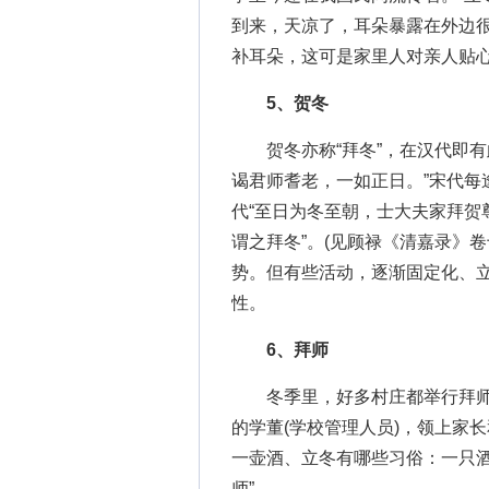
到来，天凉了，耳朵暴露在外边
补耳朵，这可是家里人对亲人贴
5、贺冬
贺冬亦称“拜冬”，在汉代即有
谒君师耆老，一如正日。”宋代每
代“至日为冬至朝，士大夫家拜贺
谓之拜冬”。(见顾禄《清嘉录》
势。但有些活动，逐渐固定化、
性。
6、拜师
冬季里，好多村庄都举行拜师
的学董(学校管理人员)，领上家
一壶酒、立冬有哪些习俗：一只酒
师”。