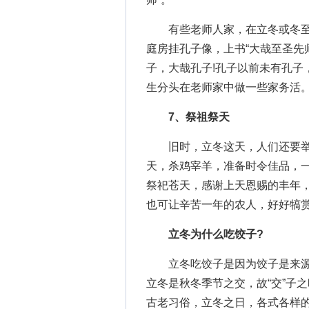
有些老师人家，在立冬或冬至
庭房挂孔子像，上书“大哉至圣先
子，大哉孔子!孔子以前未有孔子
生分头在老师家中做一些家务活
7、祭祖祭天
旧时，立冬这天，人们还要举
天，杀鸡宰羊，准备时令佳品，一
祭祀苍天，感谢上天恩赐的丰年，
也可让辛苦一年的农人，好好犒
立冬为什么吃饺子
?
立冬吃饺子是因为饺子是来源于
立冬是秋冬季节之交，故“交”子
古老习俗，立冬之日，各式各样