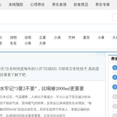
生
未病预防
心理养生
养生食谱
饮食禁忌
养生专家
分
清明
谷雨
立夏
小满
芒种
夏至
小暑
大
雪
冬至
小寒
大寒
养
1
天?立冬时间是每年的11月7日或8日.习俗有立冬吃饺子,真的是
目看看了解下吧.
2
3
记“3要2不要”，比喝够2000ml更重要
4
冬过后，气温骤降，人体出汗量减少，不少人会下意识减少饮水
但干燥的气候、室内暖气的烘烤，反而会让身体隐性失水增加。“每
5
够2000ml水”的说法虽常见，却并非适用于所有人，掌握正确的饮
节，比单纯纠结饮水量更重要。立冬后补水的方
6