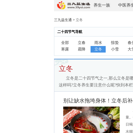
养生一族
中医养
三九益生通
> 立冬
二十四节气导航
全部
立春
雨水
惊蛰
春
寒露
霜降
立冬
小雪
大
立冬
立冬是二十四节气之一,那么立冬是哪
这样吗?立冬养生要注意什么呢?快到本栏
别让缺水拖垮身体！立冬后补水牢
立
量。
日喝
水细