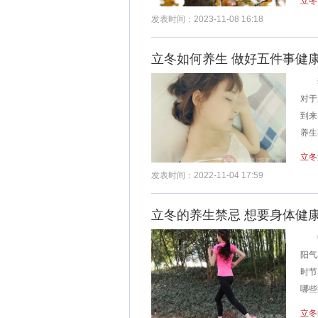
立冬
发表时间：2023-11-08 16:18
立冬如何养生 做好五件事健
李白
对于
到来
养生
立冬
发表时间：2022-11-04 17:59
立冬的养生禁忌 想要身体健
中
阳气
时节
哪些
立冬