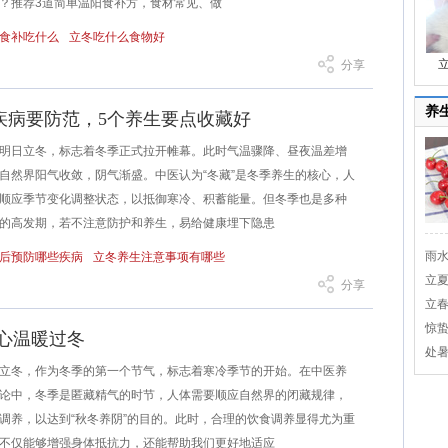
？推荐3道简单温阳食补方，食材常见、做
食补吃什么
立冬吃什么食物好
分享
养
疾病要防范，5个养生要点收藏好
日立冬，标志着冬季正式拉开帷幕。此时气温骤降、昼夜温差增
自然界阳气收敛，阴气渐盛。中医认为“冬藏”是冬季养生的核心，人
顺应季节变化调整状态，以抵御寒冷、积蓄能量。但冬季也是多种
的高发期，若不注意防护和养生，易给健康埋下隐患
雨水
后预防哪些疾病
立冬养生注意事项有哪些
立夏
分享
立春
惊蛰
身心温暖过冬
处暑
冬，作为冬季的第一个节气，标志着寒冷季节的开始。在中医养
论中，冬季是匿藏精气的时节，人体需要顺应自然界的闭藏规律，
调养，以达到“秋冬养阴”的目的。此时，合理的饮食调养显得尤为重
不仅能够增强身体抵抗力，还能帮助我们更好地适应