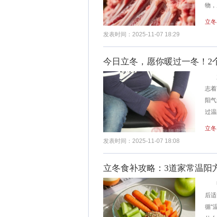
物，
立冬
发表时间：2025-11-07 18:29
今日立冬，愿你暖过一冬！2
立
志着
阳气
过温
立冬
发表时间：2025-11-07 18:08
立冬食补攻略：3道家常温阳
明日
后适
循“