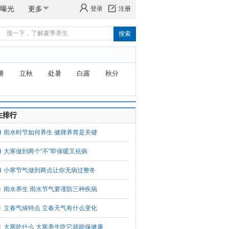
曝光
更多
登录
注册
暑
立秋
处暑
白露
秋分
生排行
雨水时节如何养生 健脾养胃是关键
大寒做到两个“不”即保暖又祛病
小寒节气做到两点让你无病过整冬
雨水养生 雨水节气要谨防三种疾病
立春气候特点 立春天气有什么变化
大寒吃什么 大寒养生吃它就能保健康