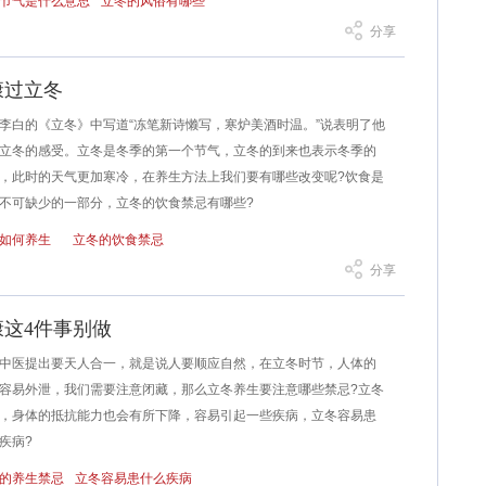
节气是什么意思
立冬的风俗有哪些
分享
康过立冬
的《立冬》中写道“冻笔新诗懒写，寒炉美酒时温。”说表明了他
立冬的感受。立冬是冬季的第一个节气，立冬的到来也表示冬季的
，此时的天气更加寒冷，在养生方法上我们要有哪些改变呢?饮食是
不可缺少的一部分，立冬的饮食禁忌有哪些?
如何养生
立冬的饮食禁忌
分享
康这4件事别做
医提出要天人合一，就是说人要顺应自然，在立冬时节，人体的
容易外泄，我们需要注意闭藏，那么立冬养生要注意哪些禁忌?立冬
，身体的抵抗能力也会有所下降，容易引起一些疾病，立冬容易患
疾病?
的养生禁忌
立冬容易患什么疾病