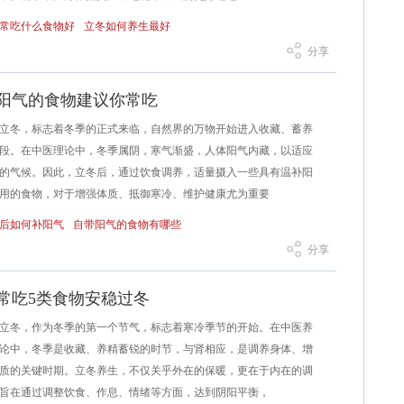
常吃什么食物好
立冬如何养生最好
分享
带阳气的食物建议你常吃
冬，标志着冬季的正式来临，自然界的万物开始进入收藏、蓄养
段。在中医理论中，冬季属阴，寒气渐盛，人体阳气内藏，以适应
的气候。因此，立冬后，通过饮食调养，适量摄入一些具有温补阳
用的食物，对于增强体质、抵御寒冷、维护健康尤为重要
后如何补阳气
自带阳气的食物有哪些
分享
常吃5类食物安稳过冬
冬，作为冬季的第一个节气，标志着寒冷季节的开始。在中医养
论中，冬季是收藏、养精蓄锐的时节，与肾相应，是调养身体、增
质的关键时期。立冬养生，不仅关乎外在的保暖，更在于内在的调
旨在通过调整饮食、作息、情绪等方面，达到阴阳平衡，