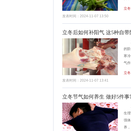
立冬
发表时间：2024-11-07 13:50
立冬后如何补阳气 这5种自
立
的阶
寒冷
气作
立冬
发表时间：2024-11-07 13:41
立冬节气如何养生 做好5件事
立
生理
强体
养，