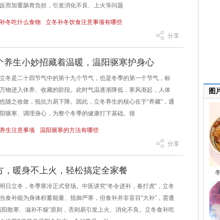
反而加重肠胃负担，引发消化不良、上火等问题
补冬吃什么食物
立冬补冬饮食注意事项有哪些
分享
个养生小妙招藏着温暖，温阳驱寒护身心
冬是二十四节气中的第十九个节气，也是冬季的第一个节气，标
万物进入休养、收藏的阶段。此时气温逐渐降低，寒风渐起，人体
图
也随之收敛，抵抗力易下降。因此，立冬养生的核心在于“养藏”，通
阳驱寒、调理身心，为整个冬季的健康打下基础。很
养生注意事项
温阳驱寒的方法有哪些
分享
方，暖身不上火，轻松搞定全家餐
立冬，冬季寒冷正式登场。中医讲究“冬令进补，春打虎”，立冬
当食补能为身体积蓄能量、抵御严寒，但食补并非盲目“大补”，需遵
温阳散寒、滋补不燥”原则，否则易引发上火、消化不良。立冬食补吃