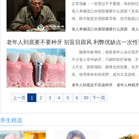
正常现象，一笑而过不予重视，有的则过
老人单侧流口水面部僵硬什么原因？其实
现，既可能是生理因素导致，也可能是口腔
老人单侧流口水面部僵硬什么原因
老人
老年人到底要不要种牙 别盲目跟风 利弊优缺点一次性
随着年龄增长，很多老年人会出现牙
不少老人常年缺牙，只能吃软烂食物，不
入不足、面部塌陷、肠胃负担加重。在牙
高、使用寿命长的优势，成为主流选择。很
老年人到底应不应该种牙
老年人种植牙
上一页
1
2
3
4
5
6
30
下一页
养生精选