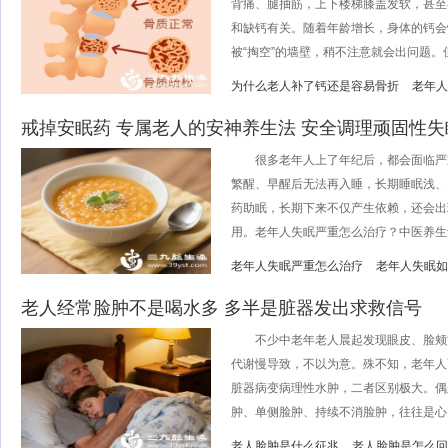
背痛、腿抽筋，上下楼梯膝盖发软，甚至
和缺钙有关。随着年龄增长，身体的钙会
被“掏空”的墙壁，稍不注意就会出问题。但很
为什么老人补了钙还是容易骨折
老年人
戒掉安眠药 专属老人的安神养生法 安全调理顽固性失
很多老年人上了年纪后，都会面临严
繁醒、早醒后无法再入睡，长期睡眠浅、
药助眠，长期下来不仅产生依赖，还会出
用。老年人失眠严重怎么治疗？中医养生认
老年人失眠严重怎么治疗
老年人失眠如
老人经常脸肿不是喝水多 多半是脏器发出求救信号
不少中老年老人晨起发现眼皮、脸颊
代谢慢导致，不以为意。殊不知，老年人
脏器病变病理性水肿，二者区别极大。偶
肿、单侧脸肿、持续不消脸肿，往往是心、
老人脸肿是什么征兆
老人脸肿是怎么回