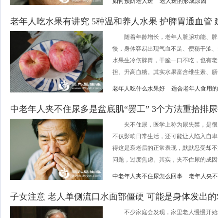
如何预防老人斑
老人斑的形成原因
老年人吃水果有讲究 5种温和养人水果 护脾胃通血管 
随着年龄增长，老年人脏腑功能、脾
慢，身体容易出现气血不足、便秘干涩、
水果生冷伤脾胃，干脆一口不吃，也有老
担、升高血糖。其实水果富含维生素、膳食
老年人吃什么水果好
适合老年人食用的
中老年人夹不住尿多是盆底肌“罢工” 3个方法重拾排
夹不住尿，医学上称为尿失禁，是很
不仅影响日常生活，还可能让人陷入自卑
得这是衰老后的正常表现，默默忍受却不
问题，过度焦虑。其实，夹不住尿的成因复
中老年人夹不住尿怎么回事
老年人夹不
子女注意 老人单侧流口水面部僵硬 可能是身体发出
不少家庭会发现，家里老人慢慢开始