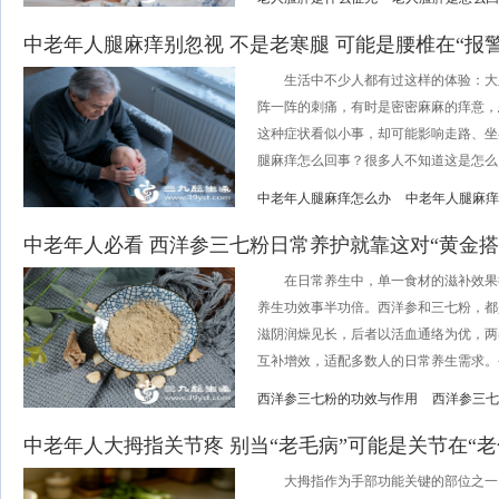
中老年人腿麻痒别忽视 不是老寒腿 可能是腰椎在“报警
生活中不少人都有过这样的体验：大
阵一阵的刺痛，有时是密密麻麻的痒意，
这种症状看似小事，却可能影响走路、坐
腿麻痒怎么回事？很多人不知道这是怎么回
中老年人腿麻痒怎么办
中老年人腿麻痒
中老年人必看 西洋参三七粉日常养护就靠这对“黄金搭
在日常养生中，单一食材的滋补效果
养生功效事半功倍。西洋参和三七粉，都
滋阴润燥见长，后者以活血通络为优，两
互补增效，适配多数人的日常养生需求。今
西洋参三七粉的功效与作用
西洋参三七
中老年人大拇指关节疼 别当“老毛病”可能是关节在“老
大拇指作为手部功能关键的部位之一