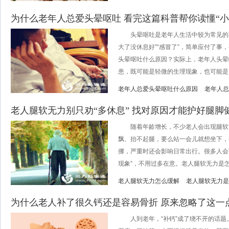
为什么老年人总爱头晕呕吐 看完这篇科普帮你读懂“小
头晕呕吐是老年人生活中较为常见的不
大了没休息好”“感冒了”，简单应付了事
头晕呕吐什么原因？实际上，老年人头晕
患，既可能是轻微的生理现象，也可能是严.
老年人总爱头晕呕吐什么原因
老年人总
老人腿软无力别只劝“多休息” 找对原因才能护好腿脚
随着年龄增长，不少老人会出现腿软
飘、抬不起腿，要么站一会儿就想坐下，
挪，严重时还会影响日常出行。很多人会
现象”，不用过多在意。老人腿软无力是怎么
老人腿软无力怎么缓解
老人腿软无力是
为什么老人补了很久钙还是容易骨折 原来忽略了这一
人到老年，“补钙”成了绕不开的话题