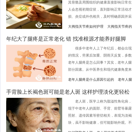
其骨骼及周围组织的健康直接影响日常生
人会忽视初期症状，直到影响正常活动才
损、炎症或外伤相关，及时明确原因并采取
大拇指关节疼如何护理
大拇指关节疼的
年纪大了腿疼是正常老化 错 找准根源才能养好腿脚
很多中老年人上了年纪后，都会出现
的情况，劳累后加重、阴雨天反复，多数
老年人腿疼是怎么回事？其实，老年人腿
部分因素。从中医养生和现代健康角度来看
老年人腿疼是什么原因引起的
老年人腿
手背脸上长褐色斑可能是老人斑 这样护理淡化更轻松
老人斑，医学上称为脂溢性角化病，
现于中老年人的面部、手背、前臂等暴露
照射、遗传因素等密切相关，表现为淡褐
块，虽不影响健康，但可能影响外观。不少