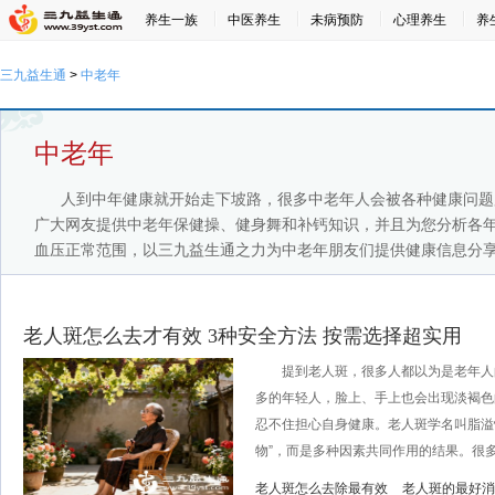
养生一族
中医养生
未病预防
心理养生
养
三九益生通
>
中老年
中老年
人到中年健康就开始走下坡路，很多中老年人会被各种健康问题
广大网友提供中老年保健操、健身舞和补钙知识，并且为您分析各
血压正常范围，以三九益生通之力为中老年朋友们提供健康信息分
老人斑怎么去才有效 3种安全方法 按需选择超实用
提到老人斑，很多人都以为是老年人的
多的年轻人，脸上、手上也会出现淡褐色
忍不住担心自身健康。老人斑学名叫脂溢
物”，而是多种因素共同作用的结果。很多人
老人斑怎么去除最有效
老人斑的最好消