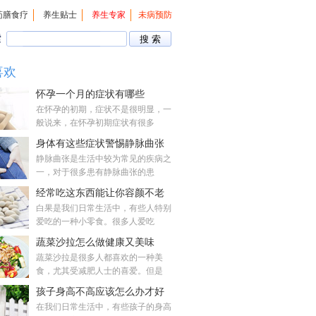
药膳食疗
养生贴士
养生专家
未病预防
索
喜欢
怀孕一个月的症状有哪些
在怀孕的初期，症状不是很明显，一
般说来，在怀孕初期症状有很多
身体有这些症状警惕静脉曲张
静脉曲张是生活中较为常见的疾病之
一，对于很多患有静脉曲张的患
经常吃这东西能让你容颜不老
白果是我们日常生活中，有些人特别
爱吃的一种小零食。很多人爱吃
蔬菜沙拉怎么做健康又美味
蔬菜沙拉是很多人都喜欢的一种美
食，尤其受减肥人士的喜爱。但是
孩子身高不高应该怎么办才好
在我们日常生活中，有些孩子的身高