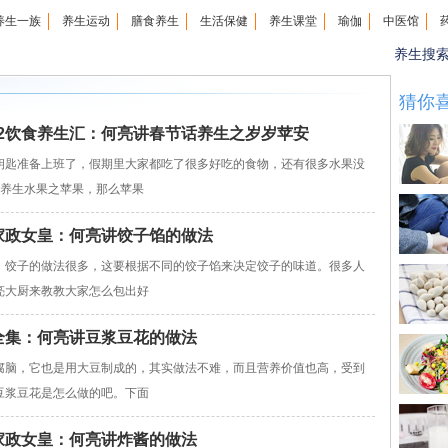
养生一族
养生运动
膳食养生
生活保健
养生课堂
瑜伽
中医馆
养生搜
猜你
0202饮食养生汇：何亮讲春节话养生之岁岁苹安
匙准备上班了，假期里大家都吃了很多好吃的食物，还有很多水果没
聊养生水果之苹果，那么苹果
卫视家政女皇：何亮讲饺子馅的做法
，饺子的做法很多，这要根据不同的饺子馅来决定饺子的味道。很多人
亮大厨来教教大家怎么包出好
女皇全集：何亮讲豆浆豆花的做法
腐脑，它也是用大豆制成的，其实做法不难，而且营养价值也高，受到
豆浆豆花是怎么做的吧。下面
卫视家政女皇：何亮讲炸酱的做法