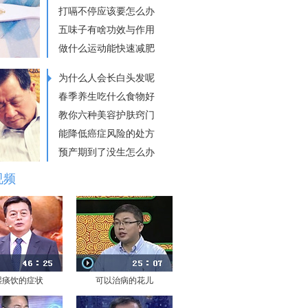
打嗝不停应该要怎么办
五味子有啥功效与作用
做什么运动能快速减肥
为什么人会长白头发呢
春季养生吃什么食物好
教你六种美容护肤窍门
能降低癌症风险的处方
预产期到了没生怎么办
视频
湿痰饮的症状
可以治病的花儿