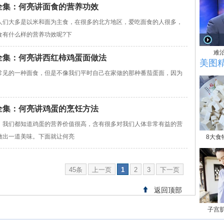
女皇全集：何亮讲面食的营养功效
人们大多是以米和面为主食，在很多的北方地区，爱吃面食的人很多，
食有什么样的营养功效呢?下
难
女皇全集：何亮讲西红柿鸡蛋面做法
美图
常见的一种面食，但是不像我们平时自己在家做的那种番茄蛋面，因为
女皇全集：何亮讲鸡蛋的烹饪方法
，我们都知道鸡蛋的营养价值很高，含有很多对我们人体非常有益的营
做出一道美味。下面就让何亮
8大食
45条
上一页
1
2
3
下一页
返回顶部
子宫