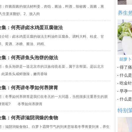
绍：炸酱面酱的做法材料姜，肉馅，酱油，料酒，辣椒酱，面酱，葱
养生
放入生姜末翻炒。2、放入肉
女皇全集：何亮讲卤水鸡蛋豆腐做法
介绍：卤水鸡蛋豆腐的做法主料油炸豆腐条。调料大料、桂皮、甘
果、黄酒、冰糖、酱油、鸡精、
女皇全集：何亮讲鱼头泡饼的做法
胡萝卜
绍：鱼头泡饼是一道北京市的汉族传统名菜，属于京帮菜。是以北方
得了痛
。此菜鱼头咸鲜微辣，嫩而香味
什么是
吃金针
女皇全集：何亮讲冬季如何养脾胃
早孕一
绍：冬季如何养脾胃是我们在冬天的一大问题，当然很多注重养生的朋
什么是
脾胃呢? 冬季如何养脾胃
特别
女皇全集：何亮讲滋阴润燥的食物
绍：滋阴润燥食物1、白萝卜霜降节气的到来意味着冬季将要到来，养生