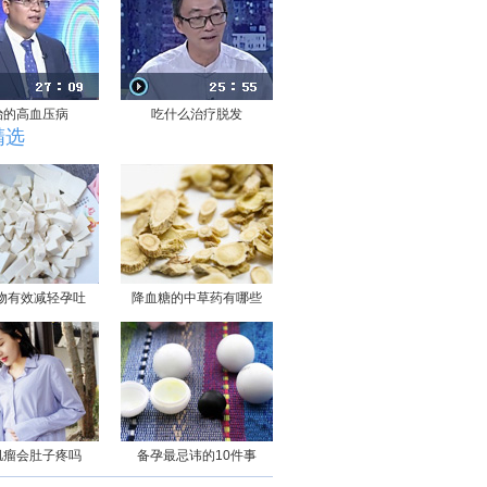
治的高血压病
吃什么治疗脱发
精选
物有效减轻孕吐
降血糖的中草药有哪些
肌瘤会肚子疼吗
备孕最忌讳的10件事