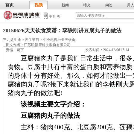
首页
视频
新闻
曝光
问答
男
膳食
保
武术
气功
食谱
营养
20150626天天饮食菜谱：李铁刚讲豆腐丸子的做法
三九益生通
>
养生节目
>
中央电视台天天饮食
图文作者：
江苏民福康科技股份有限公司
责编：葛宇
发表时间：2024-12-06 15:14
豆腐猪肉丸子是我们日常生活中，很多
食物。豆腐中具有丰富的蛋白质和营养物质
的身体十分有好处。那么，如何才能做出一
腐猪肉丸子呢?接下来就让我们的
李铁刚
大
猪肉丸子的做法吧!
该视频主要文字介绍：
豆腐猪肉丸子的做法
主料：猪肉400克、北豆腐200克、莲藕2