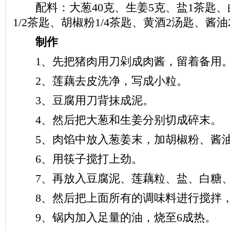
配料：大葱40克、生姜5克、盐1茶匙、
1/2茶匙、胡椒粉1/4茶匙、黄酒2汤匙、酱
制作
1、先把猪肉用刀剁成肉酱，留着备用
2、莲藕去皮洗净，写成小粒。
3、豆腐用刀背抹成泥。
4、然后把大葱和生姜分别切成碎末。
5、肉馅中放入葱姜末，加胡椒粉、酱油
6、用筷子搅打上劲。
7、再放入豆腐泥、莲藕粒、盐、白糖、
8、然后把上面所有的调味料进行搅拌，
9、锅内加入足量的油，烧至6成热。