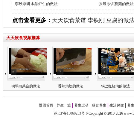
李铁刚讲水晶虾仁的做法
张晨冰讲蘑菇的做法
点击查看更多：
天天饮食菜谱
李铁刚
豆腐的做
天天饮食视频推荐
锅塌白菜合的做法
香辣鸡翅的做法
锅巴红烧肉的做法
返回首页
养生一族
养生运动
膳食养生
生活保健
养
苏ICP备15060253号-6
Copyright
©
2010-
2026 w