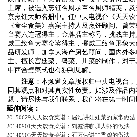
主席，被选入烹饪名厨录百名厨师精英，及
京烹饪大师名册中。任中央电视台《天天饮
《食全食美》嘉宾主持人及烹饪顾问。曾荣
台赛六连冠得主，金牌擂主称号，挑战主持
威三纹鱼大赛金奖得主，挪威三纹鱼形象大
品研发师，加拿大海产厨艺顾问，国内外多
主。擅长宫廷菜、粤菜、川菜的制作，对于
中西合璧菜式也有独到见解。
注意
：本频道文章版权归中央电视台，
同其观点和对其真实性负责。如涉及作品内
题，请尽快与我们联系，我们将在第一时间
延伸阅读：
20150629天天饮食菜谱：屈浩讲娃娃菜的家常做法
20140901天天饮食菜谱：刘鑫讲咖喱大虾的做法
20140903天天饮食菜谱：石万荣讲韭香鸡的做法