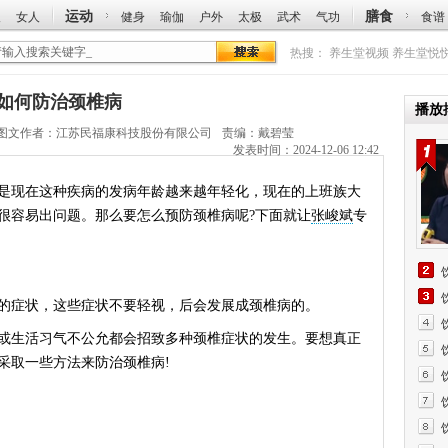
运动
膳食
人
女人
健身
瑜伽
户外
太极
武术
气功
食谱
热搜：
养生堂视频
养生堂悦
斌讲如何防治颈椎病
播放
图文作者：
江苏民福康科技股份有限公司
责编：戴碧莹
发表时间：2024-12-06 12:42
现在这种疾病的发病年龄越来越年轻化，现在的上班族大
很容易出问题。那么要怎么预防颈椎病呢?下面就让
张峻斌
专
症状，这些症状不要轻视，后会发展成颈椎病的。
生活习气不公允都会招致多种颈椎症状的发生。要想真正
采取一些方法来防治颈椎病!