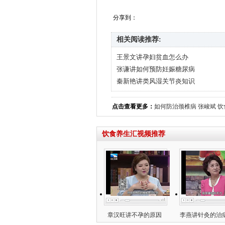
分享到：
相关阅读推荐:
王景文讲孕妇贫血怎么办
张谦讲如何预防妊娠糖尿病
秦新艳讲类风湿关节炎知识
点击查看更多：
如何防治颈椎病
张峻斌
饮
饮食养生汇视频推荐
章汉旺讲不孕的原因
李燕讲针灸的治