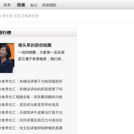
保健
营养
贴士
疾病预防
悦
养生堂
北京卫视养生堂
排行榜
墙头草的那些细菌
一说到细菌，大家第一反应就
是它属于有害物质，我们得...
饮食养生汇：朱继业讲瘦子为啥得脂肪肝
饮食养生汇：朱继业讲你的肝脏报警了吗
饮食养生汇视频全集：胡东鹏讲醋的功效
饮食养生汇：屈浩讲当家菜营养价值高
饮食养生汇：吕德智讲牛皮癣治疗新方法
饮食养生汇：刘洋讲重症肌无力与渐冻症
饮食养生汇：张文彭讲能抑制肿瘤的真菌