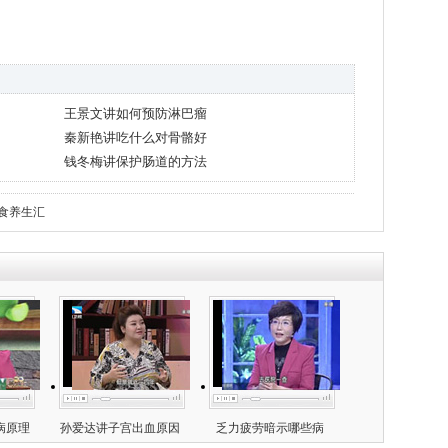
王景文讲如何预防淋巴瘤
秦新艳讲吃什么对骨骼好
钱冬梅讲保护肠道的方法
食养生汇
病原理
孙爱达讲子宫出血原因
乏力疲劳暗示哪些病