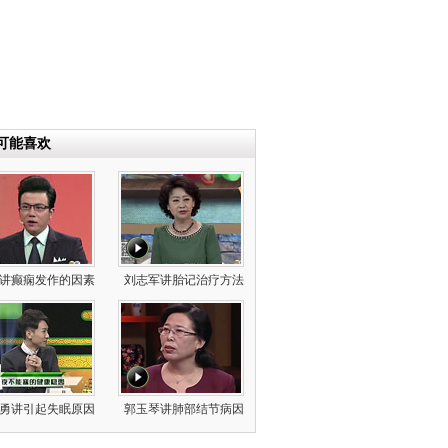
可能喜欢
讲癫痫发作的因素
刘志军讲胎记治疗方法
勇讲引起失眠原因
郭玉琴讲肺部结节病因