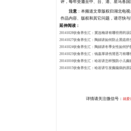
评，每年受邀至中、台、港、星马各国
注意
：本频道文章版权归湖北电视
作品内容、版权和其它问题，请尽快与
延伸阅读：
20141028饮食养生汇：冀连梅讲有哪些用药误
20141027饮食养生汇：陶娟讲如何防止黑痣癌
20141024饮食养生汇：陶娟讲冬季女性如何护
20141023饮食养生汇：钱嘉厚讲伤肾恶习有哪
20141016饮食养生汇：哈岩讲怎样预防小儿癫
20141015饮食养生汇：哈岩讲引发癫痫病的原
详情请关注微信号：
就爱