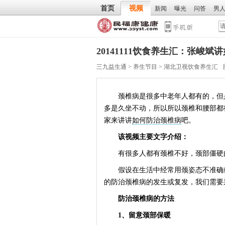
首页
视频
新闻
曝光
问答
男
20141111饮食养生汇：张峻
三九益生通
>
养生节目
>
湖北卫视饮食养生汇
颈椎病是很多中老年人都有的，但是
多是久坐不动，所以所以颈椎和腰部都
家来讲讲
如何防治颈椎病
吧。
该视频主要文字介绍：
有很多人都有颈椎不好，颈部僵硬的
假设在生活中经常用颈姿态不准确或
的防治颈椎病的发生或复发，我们需要
防治颈椎病的方法
1、留意颈部保暖