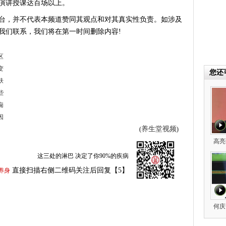
演讲授课达百场以上。
台，并不代表本频道赞同其观点和对其真实性负责。如涉及
我们联系，我们将在第一时间删除内容!
区
变
您还
肤
些
痫
因
养生堂视频
(
)
高亮
这三处的淋巴 决定了你90%的疾病
直接扫描右侧二维码关注后回复【5】
养身
何庆