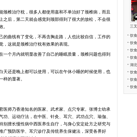
颈椎治疗枕，很多人都使用嘉和不单治好了颈椎病，而且
上之后，第二天就会感觉到颈部得到了很大的放松，不会很
三
效。
饮
的曲线有了变化，不再含胸走路，人也比较自信，工作的
饮
觉，这就是颈椎治疗枕有效果的表现。
饮
一个月内就明显改善了自己的睡眠质量，颈椎问题也得到
饮
湖
天还是晚上都可以使用，可以在午休小睡的时候使用，也
饮
一样的显著。
饮
饮
医师乃香港知名的医家、武术家、点穴专家。张博士幼承
气功、运动疗法，在中医、针灸、耳穴、武功点穴、瑜伽、
特别擅长慢性病中西医养生自疗，与身心安定处方之研究与
推广预防医学、耳穴诊疗及传统养生保健法，深受各界好