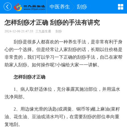
中医养生
刮痧
怎样刮痧才正确 刮痧的手法有讲究
2024-12-06 21:47:33
三九益生通
刮痧
刮痧是很多人都喜欢的一种养生手法，是非常有利于身
心的一个选择。但是经常让人家刮痧的话，长期以往价格是
非常贵的，我们可以学习一下正确的刮痧手法，自己在家帮
助家人刮痧。如何操作呢?小编给大家一一讲解。
怎样刮痧才正确
1、病人取舒适体位，充分暴露其施治部位，并用温水
洗净局部。
2、用边缘光滑的汤匙(或调羹、铜币等)蘸上麻油(菜籽
油、花生油、豆油或清水均可)，在需要刮痧的部位单向重
复地刮。