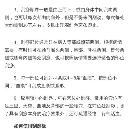
3、刮痧顺序一般是由上而下，或由身体中间刮向两
侧，也可以每次都由内向外，但是不得来回刮动。每次每处
大约需刮20下左右，皮肤出现深红色斑条即止。
4、刮痧部位通常只在病人背部或颈部两侧。根据病情
需要，有时也可在颈前喉头两侧，胸部、脊柱两侧、臂弯两
侧或膝弯内侧等处刮痧。也可按照病情需要选择适合的部位
刮痧。
5、每一部位可刮2～4条或4～8条“血痕”。按部位不
同，“血痕”可刮成直条或弧形。
6、应用较小的刮匙，可在穴位处刮痧。常用的穴位有
足三里、天突、曲池及背部的一些腧穴。在穴位处刮痧，除
了具有刮痧本身的治疗效果外，还可疏通经络，行气活血。
如何使用刮痧板