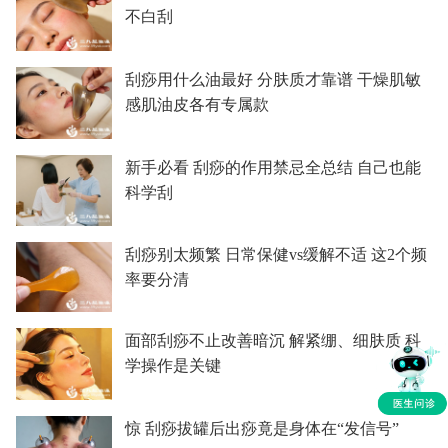
不白刮
刮痧用什么油最好 分肤质才靠谱 干燥肌敏
感肌油皮各有专属款
新手必看 刮痧的作用禁忌全总结 自己也能
科学刮
刮痧别太频繁 日常保健vs缓解不适 这2个频
率要分清
面部刮痧不止改善暗沉 解紧绷、细肤质 科
学操作是关键
惊 刮痧拔罐后出痧竟是身体在“发信号”