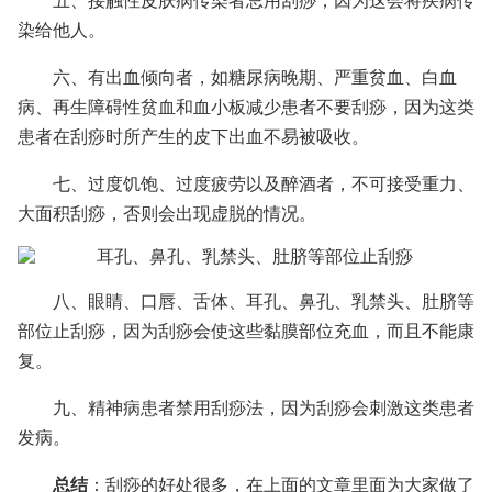
五、接触性皮肤病传染者忌用刮痧，因为这会将疾病传
染给他人。
六、有出血倾向者，如糖尿病晚期、严重贫血、白血
病、再生障碍性贫血和血小板减少患者不要刮痧，因为这类
患者在刮痧时所产生的皮下出血不易被吸收。
七、过度饥饱、过度疲劳以及醉酒者，不可接受重力、
大面积刮痧，否则会出现虚脱的情况。
八、眼睛、口唇、舌体、耳孔、鼻孔、乳禁头、肚脐等
部位止刮痧，因为刮痧会使这些黏膜部位充血，而且不能康
复。
九、精神病患者禁用刮痧法，因为刮痧会刺激这类患者
发病。
总结
：刮痧的好处很多，在上面的文章里面为大家做了