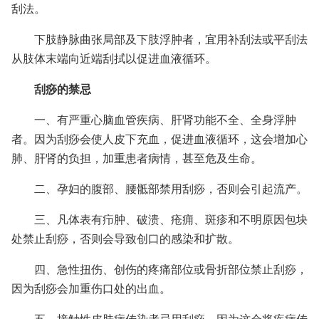
刮法。
下肢静脉曲张局部及下肢浮肿者，宜用补刮法或平刮法
从肢体末端向近端刮拭以促进血液循环。
刮痧的禁忌
一、有严重心脑血管疾病、肝肾功能不全、全身浮肿
者。因为刮痧会使人皮下充血，促进血液循环，这会增加心
肺、肝肾的负担，加重患者病情，甚至危及生命。
二、孕妇的腹部、腰骶部禁用刮痧，否则会引起流产。
三、凡体表有疖肿、破溃、疮痈、斑疹和不明原因包块
处禁止刮痧，否则会导致创口的感染和扩散。
四、急性扭伤、创伤的疼痛部位或骨折部位禁止刮痧，
因为刮痧会加重伤口处的出血。