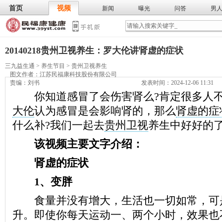
首页
视频
新闻
曝光
问答
男
膳食
保
武术
气功
食谱
营养
20140218贵州卫视养生：罗大伦讲肾虚的症状
三九益生通
>
养生节目
>
贵州卫视养生
图文作者：
江苏民福康科技股份有限公司
责编：刘书
发表时间：2024-12-06 11:31
你知道感冒了会伤害肾么?肯定很多人不
大伦
认为感冒是会影响肾的，那么
肾虚的症
什么补?我们一起去
贵州卫视
养生中好好的了
该视频主要文字介绍：
肾虚的症状
1、变胖
食量并没有增大，生活也一切如常，可
升。即使你每天运动一、两个小时，效果也