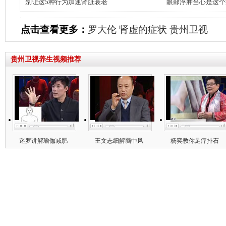
别让这5种行为加速肾脏衰老
眼部浮肿当心是这个
点击查看更多：
罗大伦
肾虚的症状
贵州卫视
贵州卫视养生视频推荐
迷罗讲解瑜伽减肥
王文志细解脑中风
杨奕教你足疗排石