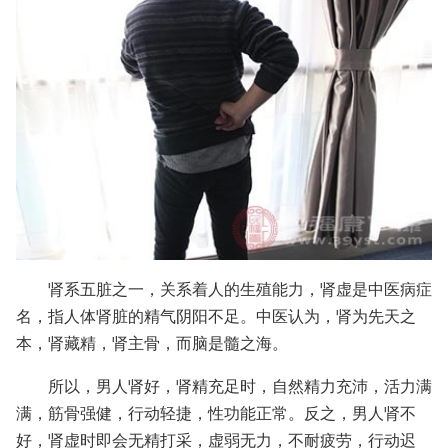
肾系五脏之一，关系着人的生殖能力，肾虚是中医病症
名，指人体肾脏的精气阴阳不足。中医认为，肾为先天之
本，肾藏精，肾主骨，而脑是髓之海。
所以，男人肾好，肾精充足时，自然精力充沛，活力满
满，筋骨强健，行动轻捷，性功能正常。反之，男人肾不
好，肾虚时即会无精打采，虚弱无力，不耐疲劳，行动迟