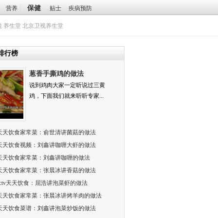
保健
营养
贴士
疾病预防
悦
养生堂
北京卫视养生堂
排行榜
葱香手撕鸡的做法
说到鸡肉大家一定听说过三黄
鸡，下面我们就来听听专家...
天天饮食家常菜：俞世清讲菌菇的做法
天天饮食视频：刘鑫讲咖喱大虾的做法
天天饮食家常菜：刘鑫讲咖喱的做法
天天饮食家常菜：张晨冰讲香菇的做法
cctv天天饮食：屈浩讲泡菜虾的做法
天天饮食家常菜：张晨冰讲烤羊肉的做法
天天饮食菜谱：刘鑫讲泡菜炒饭的做法