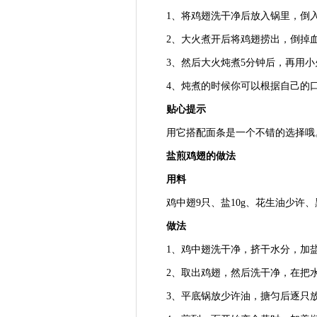
1、将鸡翅洗干净后放入锅里，倒入
2、大火煮开后将鸡翅捞出，倒掉血
3、然后大火炖煮5分钟后，再用小火
4、炖煮的时候你可以根据自己的口
贴心提示
用它搭配面条是一个不错的选择哦。
盐煎鸡翅的做法
用料
鸡中翅9只、盐10g、花生油少许、
做法
1、鸡中翅洗干净，挤干水分，加盐
2、取出鸡翅，然后洗干净，在把水
3、平底锅放少许油，搪匀后逐只放