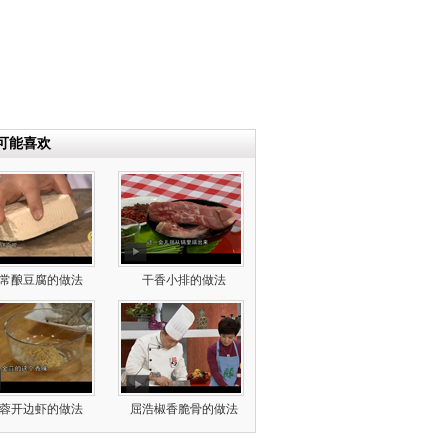
可能喜欢
常酿豆腐的做法
干香小排的做法
蓉开边虾的做法
屈浩椒香脆骨的做法