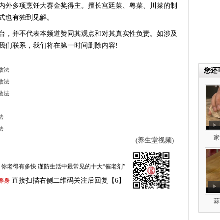
内外多项烹饪大赛金奖得主。擅长宫廷菜、粤菜、川菜的制
式也有独到见解。
台，并不代表本频道赞同其观点和对其真实性负责。如涉及
我们联系，我们将在第一时间删除内容!
做法
您还
做法
做法
法
法
家
养生堂视频
(
)
你老得有多快 谨防生活中最常见的十大“催老剂”
直接扫描右侧二维码关注后回复【6】
养身
蒜