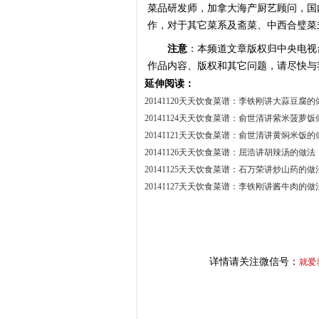
菜品研发师，加拿大海产厨艺顾问，国
作，对于其它菜系及斋菜、中西合璧菜
注意
：本频道文章版权归中央电视
作品内容、版权和其它问题，请尽快与
延伸阅读：
20141120天天饮食菜谱：李铁刚讲大蒜豆腐的
20141124天天饮食菜谱：俞世清讲紫米菠萝饭
20141121天天饮食菜谱：俞世清讲黄焖米饭的
20141126天天饮食菜谱：屈浩讲胡辣汤的做法
20141125天天饮食菜谱：石万荣讲炒山药的做
20141127天天饮食菜谱：李铁刚讲酱牛肉的做
详情请关注微信号：
就爱