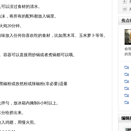
可以没过食材的清水。
沫，将所有的配料都放入锅里。
焦点
炖20分钟。
味放入任何你喜欢吃的食材，比如黑木耳、玉米萝卜等等。
俞
的
容器可以直接用炒锅或者煮锅都可以哦。
黑椒粉或孜然粉或辣椒粉(非必要)适量
拌匀，放冰箱内腌制6小时以上。
分给挤出来。
编辑
入鸡翅，用慢火煎。