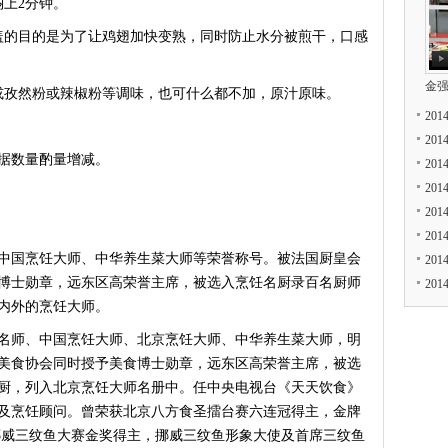
上2分钟。
的目的是为了让鸡翅加快变熟，同时防止水分被煎干，口感
金
孜然粉或辣椒粉等调味，也可什么都不加，原汁原味。
20
20
据数量酌量增减。
20
20
20
20
国烹饪大师、中华养生菜大师等荣誉称号。被法国厨皇会
20
博士勋章，远东区高荣誉主席，被选入烹饪名厨录百名厨师
20
内外的烹饪大师。
名师、中国烹饪大师、北京烹饪大师、中华养生菜大师，明
美食协会同时授予美食博士勋章，远东区高荣誉主席，被选
厨，列入北京烹饪大师名册中。任中央电视台《天天饮食》
及烹饪顾问。曾荣获北京八方食圣擂台赛六连冠得主，金牌
挪威三纹鱼大赛金奖得主，挪威三纹鱼形象大使及首席三纹鱼