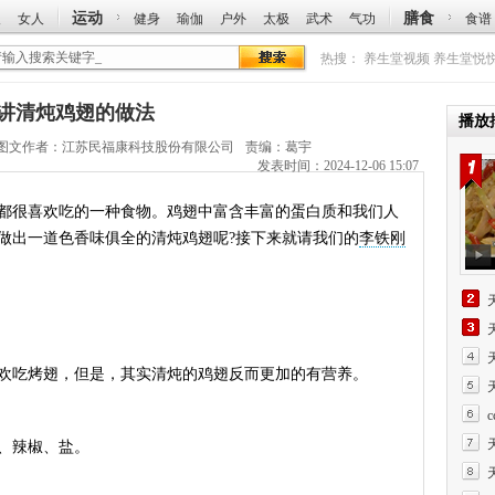
运动
膳食
人
女人
健身
瑜伽
户外
太极
武术
气功
食谱
热搜：
养生堂视频
养生堂悦
铁刚讲清炖鸡翅的做法
播放
图文作者：
江苏民福康科技股份有限公司
责编：葛宇
发表时间：2024-12-06 15:07
很喜欢吃的一种食物。鸡翅中富含丰富的蛋白质和我们人
做出一道色香味俱全的清炖鸡翅呢?接下来就请我们的
李铁刚
吃烤翅，但是，其实清炖的鸡翅反而更加的有营养。
、辣椒、盐。