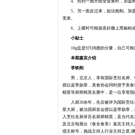
4、煎到一面开始变金黄时，加盖焖
5、另一面反过来，如法炮制。加盖
变差。
6、上碟时可根据喜好撒上黑椒粉或
小贴士
10g盐是9只鸡翅的分量，自己可根
本期嘉宾介绍
李铁刚
男，北京人，享有国际烹饪名师、中
授以蓝带勋章，美食协会同时授予美食
精英等厨师精英名册中，是一位享誉国
入厨20余年，先后被评为国际烹饪
星大厨，被法国厨皇会授以蓝带勋章，
入烹饪名厨录百名厨师精英，及当代名
及北京电视台《食全食美》嘉宾主持人
擂主称号，挑战主持人行业主持之星,