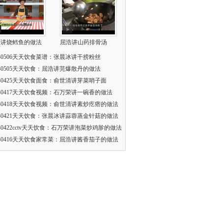
强讲烧鳕鱼的做法
屈浩讲山药排骨汤
140506天天饮食菜谱：张晨冰讲干捞粉丝
140505天天饮食：屈浩讲芫爆散丹的做法
140425天天饮食面食：俞世清讲芽菜哨子面
140417天天饮食视频：石万荣讲一碗香的做法
140418天天饮食视频：俞世清讲素炒疙瘩的做法
140421天天饮食：张晨冰讲蒜蓉蒸金针菇的做法
140422cctv天天饮食：石万荣讲泡菜炒鸡胗的做法
140416天天饮食家常菜：屈浩讲酱香茄子的做法