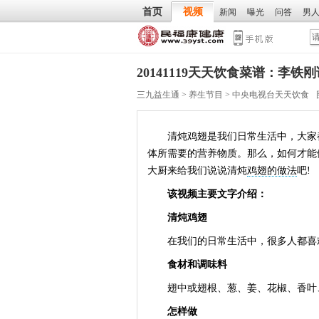
首页
视频
新闻
曝光
问答
男
20141119天天饮食菜谱：李
三九益生通
>
养生节目
>
中央电视台天天饮食
清炖鸡翅是我们日常生活中，大家都
体所需要的营养物质。那么，如何才能
大厨来给我们说说清炖
鸡翅的做法
吧!
该视频主要文字介绍：
清炖鸡翅
在我们的日常生活中，很多人都喜欢
食材和调味料
翅中或翅根、葱、姜、花椒、香叶
怎样做