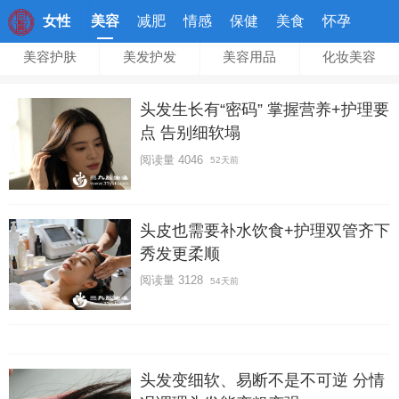
女性
美容
减肥
情感
保健
美食
怀孕
美容护肤
美发护发
美容用品
化妆美容
头发生长有“密码” 掌握营养+护理要
点 告别细软塌
阅读量 4046
52天前
头皮也需要补水饮食+护理双管齐下
秀发更柔顺
阅读量 3128
54天前
头发变细软、易断不是不可逆 分情