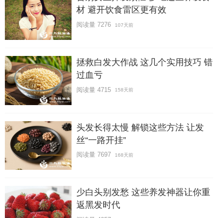
材 避开饮食雷区更有效
阅读量 7276
107天前
拯救白发大作战 这几个实用技巧 错
过血亏
阅读量 4715
158天前
头发长得太慢 解锁这些方法 让发
丝“一路开挂”
阅读量 7697
168天前
少白头别发愁 这些养发神器让你重
返黑发时代