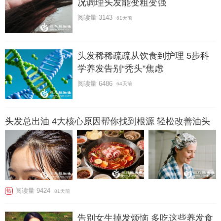
况调理头发能变粗变强
阅读量 3143
61天前
头发稀稀疏疏从饮食到护理 5步科
学养发告别“秃头”焦虑
阅读量 6486
64天前
头发总出油 4大核心原因帮你找到根源 轻松改善油头
阅读量 9424
热
81天前
告别女生掉发烦恼 多吃这些养发食