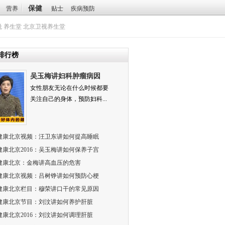
保健
营养
贴士
疾病预防
悦
养生堂
北京卫视养生堂
排行榜
吴玉梅讲妇科肿瘤病因
女性朋友无论在什么时候都要
关注自己的身体，预防妇科...
健康北京视频：汪卫东讲如何提高睡眠
健康北京2016：吴玉梅讲如何保养子宫
健康北京：金梅讲高血压的危害
健康北京视频：吕树铮讲如何预防心梗
健康北京栏目：穆荣讲口干的常见原因
健康北京节目：刘汶讲如何养护肝脏
健康北京2016：刘汶讲如何调理肝脏