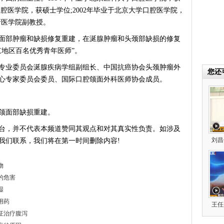
口腔医学院，获硕士学位;2002年毕业于北京大学口腔医学院，
学牙医学院副教授。
部肿瘤和缺损修复重建，在涎腺肿瘤和头颈部缺损的修复
京地区百名优秀青年医师”。
业委员会涎腺疾病学组副组长、中国抗癌协会头颈肿瘤外
您还
心专家委员会委员、国际口腔颌面外科医师协会成员。
颌面部缺损重建。
台，并不代表本频道赞同其观点和对其真实性负责。如涉及
刘昌
我们联系，我们将在第一时间删除内容!
物
脏的危害
湿
用药
王任
辨证治疗腹泻