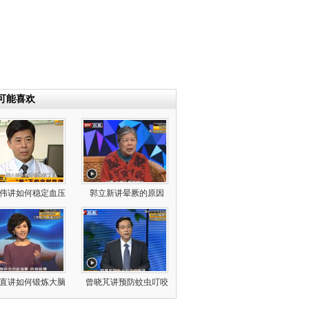
可能喜欢
伟讲如何稳定血压
郭立新讲晕厥的原因
直讲如何锻炼大脑
曾晓芃讲预防蚊虫叮咬