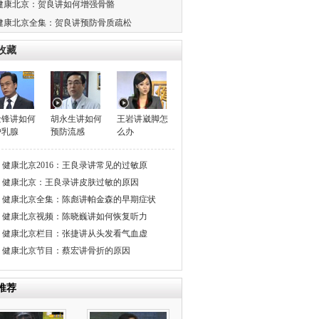
健康北京：贺良讲如何增强骨骼
健康北京全集：贺良讲预防骨质疏松
收藏
金锋讲如何
胡永生讲如何
王岩讲崴脚怎
护乳腺
预防流感
么办
健康北京2016：王良录讲常见的过敏原
健康北京：王良录讲皮肤过敏的原因
健康北京全集：陈彪讲帕金森的早期症状
健康北京视频：陈晓巍讲如何恢复听力
健康北京栏目：张捷讲从头发看气血虚
健康北京节目：蔡宏讲骨折的原因
推荐