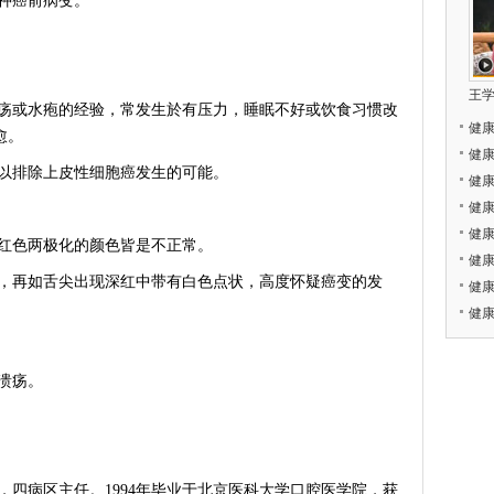
种癌前病变。
王
或水疱的经验，常发生於有压力，睡眠不好或饮食习惯改
健
愈。
健
排除上皮性细胞癌发生的可能。
健
健
健
色两极化的颜色皆是不正常。
健康
再如舌尖出现深红中带有白色点状，高度怀疑癌变的发
健
健
溃疡。
病区主任。1994年毕业于北京医科大学口腔医学院，获