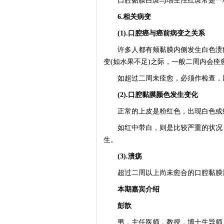
口腔黏膜白斑与增生性红斑常是一
6.相关病变
(1).口腔癌与癌前病变之关系
许多人都有颊黏膜内侧发生白色溃疡
变(如水果不足)之际，一般二周内会痊
如超过二周未痊愈，必须作检查，以
(2).口腔黏膜颜色发生变化
正常的上皮是粉红色，出现白色或红
如红中带白，则是比较严重的状况，
生。
(3).溃疡
超过二周以上尚未愈合的口腔黏膜
本期嘉宾介绍
彭歆
男，主任医师，教授，博士生导师，四