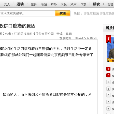
运动
膳食
人
女人
健身
瑜伽
户外
太极
武术
气功
食谱
热搜：
养生堂视频
养生堂悦
：彭歆讲口腔癌的原因
播放
图文作者：
江苏民福康科技股份有限公司
责编：马瑞
发表时间：2024-12-06 18:58
我们的生活习惯有着非常密切的关系，所以生活中一定要
哪些呢?那就让我们一起随着
健康北京视频节目
彭歆
专家来了
饮酒的人，而不吸烟又不饮酒者口腔癌是非常少见的，所