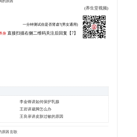
湿病的原因
养生堂视频
(
)
一分钟测试你是否肾虚?(男女通用)
直接扫描右侧二维码关注后回复【7】
养身
李金锋讲如何保护乳腺
王岩讲崴脚怎么办
王良录讲皮肤过敏的原因
的原因
彭歆