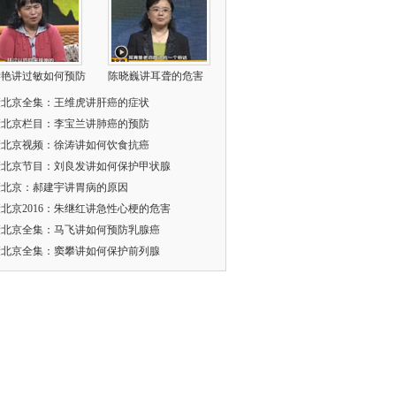
学艳讲过敏如何预防
陈晓巍讲耳聋的危害
康北京全集：王维虎讲肝癌的症状
康北京栏目：李宝兰讲肺癌的预防
康北京视频：徐涛讲如何饮食抗癌
康北京节目：刘良发讲如何保护甲状腺
康北京：郝建宇讲胃病的原因
北京2016：朱继红讲急性心梗的危害
康北京全集：马飞讲如何预防乳腺癌
康北京全集：窦攀讲如何保护前列腺