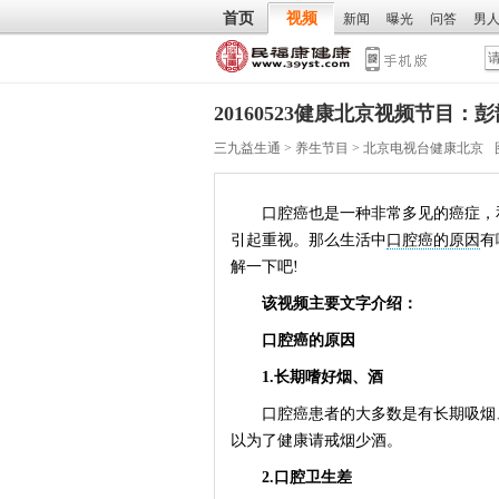
首页
视频
新闻
曝光
问答
男
20160523健康北京视频节目
三九益生通
>
养生节目
>
北京电视台健康北京
口腔癌也是一种非常多见的癌症，和
引起重视。那么生活中
口腔癌的原因
有
解一下吧!
该视频主要文字介绍：
口腔癌的原因
1.长期嗜好烟、酒
口腔癌患者的大多数是有长期吸烟、
以为了健康请戒烟少酒。
2.口腔卫生差