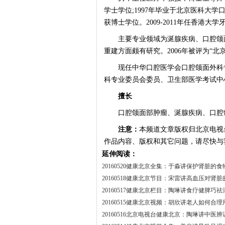
学士学位;1997年毕业于北京医科大学
获博士学位。2009-2011年任香港大
主要专业领域为涎腺疾病、口腔颌面
重建方面颇有研究。2006年被评为“北
现任中华口腔医学会口腔颌面外科专
科专业委员会委员、卫生部医学考试中
擅长
口腔颌面部肿瘤、涎腺疾病、口腔
注意：
本频道文章版权归北京电视
作品内容、版权和其它问题，请尽快与
延伸阅读：
20160520健康北京全集：于淼讲保护肾脏的食
20160518健康北京节目：宋雷讲高血压对肾
20160517健康北京栏目：陶琳讲食疗健脾巧祛
20160515健康北京视频：胡欣讲老人如何合理
20160516北京电视台健康北京：陶琳讲中医