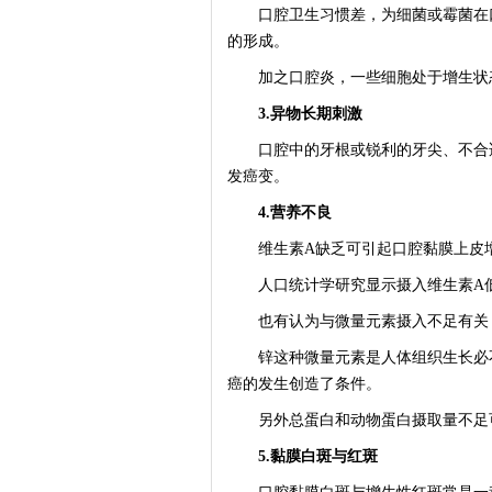
口腔卫生习惯差，为细菌或霉菌在口
的形成。
加之口腔炎，一些细胞处于增生状态
3.异物长期刺激
口腔中的牙根或锐利的牙尖、不合适
发癌变。
4.营养不良
维生素A缺乏可引起口腔黏膜上皮增
人口统计学研究显示摄入维生素A低
也有认为与微量元素摄入不足有关
锌这种微量元素是人体组织生长必不
癌的发生创造了条件。
另外总蛋白和动物蛋白摄取量不足
5.黏膜白斑与红斑