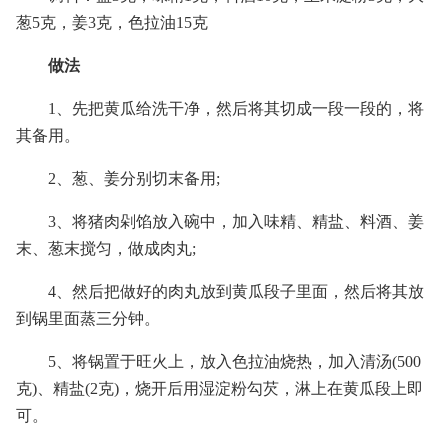
葱5克，姜3克，色拉油15克
做法
1、先把黄瓜给洗干净，然后将其切成一段一段的，将
其备用。
2、葱、姜分别切末备用;
3、将猪肉剁馅放入碗中，加入味精、精盐、料酒、姜
末、葱末搅匀，做成肉丸;
4、然后把做好的肉丸放到黄瓜段子里面，然后将其放
到锅里面蒸三分钟。
5、将锅置于旺火上，放入色拉油烧热，加入清汤(500
克)、精盐(2克)，烧开后用湿淀粉勾芡，淋上在黄瓜段上即
可。