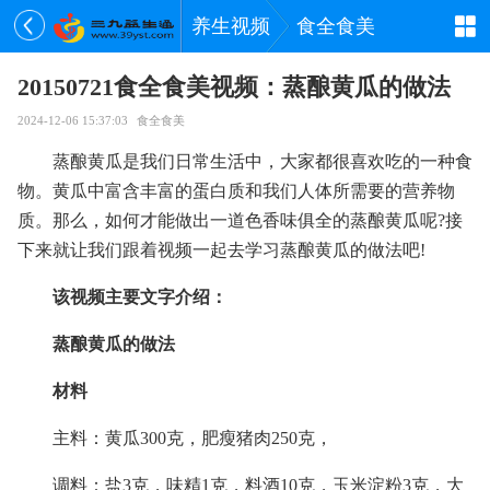
养生视频
食全食美
20150721食全食美视频：蒸酿黄瓜的做法
2024-12-06 15:37:03
食全食美
蒸酿黄瓜是我们日常生活中，大家都很喜欢吃的一种食
物。黄瓜中富含丰富的蛋白质和我们人体所需要的营养物
质。那么，如何才能做出一道色香味俱全的蒸酿黄瓜呢?接
下来就让我们跟着视频一起去学习蒸酿黄瓜的做法吧!
该视频主要文字介绍：
蒸酿黄瓜的做法
材料
主料：黄瓜300克，肥瘦猪肉250克，
调料：盐3克，味精1克，料酒10克，玉米淀粉3克，大