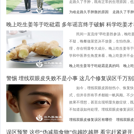
走路久了手肿，既有正常的生理原因，也可
为啥走路久手肿胀的原因
走路久了手肿
晚上吃生姜等于吃砒霜 多年谣言终于破解 科学吃姜才
民间一直流传“早吃姜胜参汤，晚吃姜
不疑，晚餐做菜坚决不放姜，生怕伤身。
理，存在明显夸大成分。晚上吃生姜等于
学和中医养生角度来看，晚上吃姜并不会产生
晚上吃生姜等于吃砒霜是真的吗
晚上吃
警惕 埋线双眼皮失败不是小事 这几个修复误区千万别
如今，埋线双眼皮因创伤小、恢复快
式，但并非所有手术都能一帆风顺。不少
效果不理想，甚至出现明显失败症状，既
不知道该如何处理。埋线双眼皮修复误区有
埋线双眼皮修复误区有哪些
埋线双眼皮
误区预警 这些“伪减脂食物”你越吃越胖 看完赶紧避开