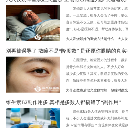
发烧是大人日常常见的不适症状，感
烧。一旦发烧，很多人会慌了手脚，要么
盲目降温不仅无效，还可能加重身体负担
度”，核心是缓解不适、帮助身体恢复，而非
大人发烧最好的退烧方法是什么
大人发
别再被误导了 散瞳不是“降度数” 是还原你眼睛的真实
在配眼镜、检查视力的过程中，很多人
是青少年和初次验光的人。不少人好奇，
减少多少度数？其实，散瞳后度数的变化
态、散瞳类型等多种因素相关，很多人对其存
为什么散瞳后散光度数增加
散瞳对散光
维生素B2副作用多 真相是多数人都搞错了“副作用”
维生素B2是人体必需的营养素，参与
程，不少人会通过饮食或补充剂额外补充
素B2副作用有哪些？出现身体变化就是