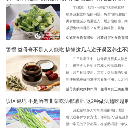
“想减肥，却管不住嘴”“吃得多就胖，
很多减脂党纠结的问题。所谓“越吃越瘦
类食物能减少热量摄入、增加饱腹感，间
减肥食物有哪些？今天这篇科普，就给...
伪减肥食物有哪些
越吃越胖的食物有哪
警惕 益母膏不是人人能吃 搞懂这几点避开误区养生不
在日常养生中，益母膏是很多人熟悉
注。但不少人只知道它和女性健康相关，
解，甚至盲目使用。其实，益母膏的功效
理使用能更好地发挥其养生作用，反之则可
益母膏的功效和作用
益母膏的正确服用
误区避坑 不是所有韭菜吃法都减肥 这2种做法越吃越
减肥是很多人常年关注的热门话题，
尝试过各种饮食方法，却常陷入“越减越胖
活中常见的平价蔬菜，在减肥话题中争议