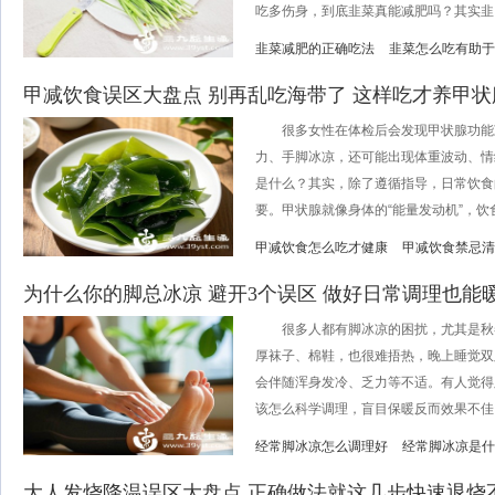
吃多伤身，到底韭菜真能减肥吗？其实韭..
韭菜减肥的正确吃法
韭菜怎么吃有助于
甲减饮食误区大盘点 别再乱吃海带了 这样吃才养甲状
很多女性在体检后会发现甲状腺功能
力、手脚冰凉，还可能出现体重波动、情
是什么？其实，除了遵循指导，日常饮食
要。甲状腺就像身体的“能量发动机”，饮食得
甲减饮食怎么吃才健康
甲减饮食禁忌清
为什么你的脚总冰凉 避开3个误区 做好日常调理也能
很多人都有脚冰凉的困扰，尤其是秋
厚袜子、棉鞋，也很难捂热，晚上睡觉双
会伴随浑身发冷、乏力等不适。有人觉得脚
该怎么科学调理，盲目保暖反而效果不佳..
经常脚冰凉怎么调理好
经常脚冰凉是什
大人发烧降温误区大盘点 正确做法就这几步快速退烧