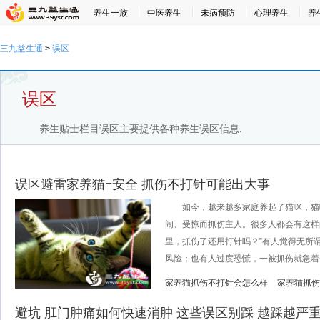
养生一族
中医养生
未病预防
心理养生
养
三九益生通
>
误区
误区
养生贴士栏目误区主要提供各种养生误区信息.
误区避雷家养猫=安全 抓伤不打针可能出大事
如今，越来越多家庭养起了猫咪，猫
闹、受惊而抓伤主人。很多人都会有这样
里，抓伤了还用打针吗？”有人觉得无所
风险；也有人过度恐慌，一被抓伤就急着去
家养猫抓伤不打针会怎么样
家养猫抓伤
避坑 肛门肿痛如何快速消肿 这些误区别踩 越踩越严