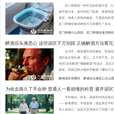
肛门肿痛是一种常见的肛肠不适，久
都可能引发，发作时肛门坠胀、疼痛明显
难安。很多人因觉得尴尬，不愿及时处理
肛门肿痛快速消肿的方法有哪些？其实，肛
肛门肿痛什么原因
肛门肿痛快速消肿的
醉酒后头痛恶心 这些误区千万别踩 正确解酒方法看完
生活中，难免遇到亲友聚会、职场应
酒后会出现头痛、恶心、乏力等不适，总
传的“浓茶解酒”“喝醋解酒”等说法，其
身体。到底怎样才能科学解酒？哪些方法..
解酒误区有哪些
醉酒后头痛恶心怎么缓
为啥走路久了手会肿 普通人一看就懂的科普 避开误
平时散步、快走，或者长时间走路后
——握拳费劲、手指发胀，摸起来比平时
有人会担心：这是不是身体出了问题？走