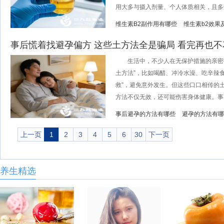
用大多与摄入剂量、个人体质相关，且多数.
维生素B2副作用有哪些
维生素b2效果
事后慌着找避孕偏方 这些土方法全是骗局 看完再也
生活中，不少人在无保护措施的亲密行
土方法”，比如喝醋、冲冷水澡、吃辛辣
救”，避免意外发生。但这些口口相传的
方法不仅无效，还可能伤害身体健康。事..
事后避孕的方法有哪些
避孕的方法有哪
上一页
1
2
3
4
5
6
30
下一页
养生精选