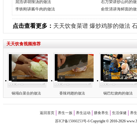
屈浩讲胡辣汤的做法
石万荣讲炒山药的做
李铁刚讲酱牛肉的做法
俞世清讲海鲜面的做
点击查看更多：
天天饮食菜谱
爆炒鸡胗的做法
天天饮食视频推荐
锅塌白菜合的做法
香辣鸡翅的做法
锅巴红烧肉的做法
返回首页
养生一族
养生运动
膳食养生
生活保健
养
苏ICP备15060253号-6
Copyright
©
2010-
2026 w