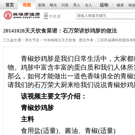
首页
视频
运动
新闻
曝光
问答
男人
女人
健身
瑜
20141028天天饮食菜谱：石万荣讲炒鸡胗的做法
三九益生通
>
养生节目
>
中央电视台天天饮食
图文作者：
江苏民福康科技股份有
青椒炒鸡胗是我们日常生活中，大家都
物。鸡胗中富含丰富的蛋白质和我们人体所
那么，如何才能做出一道色香味俱全的青椒
请我们的
石万荣
大厨来给我们说说青椒炒鸡
该视频主要文字介绍：
青椒炒鸡胗
主料
食用盐(适量)、酱油、青椒(适量)