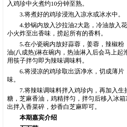
入鸡珍中火煮约10分钟至熟。
3.将煮好的鸡珍浸泡入凉水或冰水中。
4.炒锅内放入沙拉油2大匙，冷油放入花
小火炸至出香味，捞起所有的香料。
5.在小瓷碗内放好蒜蓉，姜蓉，辣椒粉
油(八成热)淋在碗内，热油淋入后会马上起
用筷子拌匀即为辣味调味料。
6.将浸凉的鸡珍取出沥净水，切成薄片
味。
7.将辣味调味料拌入鸡珍内，再加入生
糖，芝麻香油，鸡精拌匀，拌匀后移入冰箱
出拌入香菜碎，炒香白芝麻即可。
本期嘉宾介绍