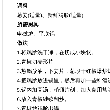
调料
葱姜(适量)、新鲜鸡胗(适量)
所需厨具
电磁炉、平底锅
做法
1.将鸡胗洗干净，在切成小块状。
2.青椒切菱形片。
3.热锅放油，下姜片，葱段干红椒爆炒
4.把鸡胗放进锅里，然后再加一些料酒
5.锅内加高汤，稍顿片刻，加入食用盐
6.放入青椒继续翻炒。
7.青椒炒鸡胗出锅。