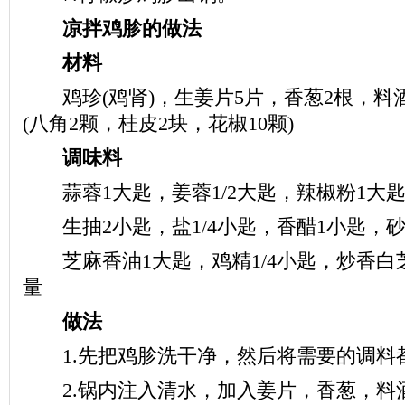
凉拌鸡胗的做法
材料
鸡珍(鸡肾)，生姜片5片，香葱2根，料
(八角2颗，桂皮2块，花椒10颗)
调味料
蒜蓉1大匙，姜蓉1/2大匙，辣椒粉1大匙
生抽2小匙，盐1/4小匙，香醋1小匙，砂糖
芝麻香油1大匙，鸡精1/4小匙，炒香白
量
做法
1.先把鸡胗洗干净，然后将需要的调料
2.锅内注入清水，加入姜片，香葱，料