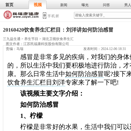
首页
视频
新闻
曝光
问答
男
膳食
保
武术
气功
食谱
营养
20160420饮食养生汇栏目：刘洋讲如何防治感冒
三九益生通
>
养生节目
>
湖北卫视饮食养生汇
图文作者：
江苏民福康科技股份有限公司
责编：马瑞
发表时间：2024-12-06 18:31
感冒是非常多见的疾病，对我们的身体
的，所以生活中我们要积极地进行防治，才
康。那么日常生活中
如何防治感冒
呢?接下
饮食养生汇栏目
刘洋
专家来了解一下吧!
该视频主要文字介绍：
如何防治感冒
1、柠檬
柠檬是非常好的水果，生活中我们可以