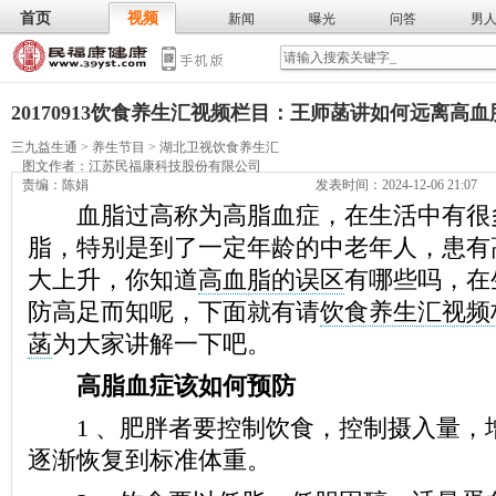
首页
视频
新闻
曝光
问答
男
膳食
保
武术
气功
食谱
营养
20170913饮食养生汇视频栏目：王师菡讲如何远离高血
三九益生通
>
养生节目
>
湖北卫视饮食养生汇
图文作者：
江苏民福康科技股份有限公司
责编：陈娟
发表时间：2024-12-06 21:07
血脂过高称为高脂血症，在生活中有很
脂，特别是到了一定年龄的中老年人，患有
大上升，你知道
高血脂的误区
有哪些吗，在
防高足而知呢，下面就有请
饮食养生汇视频
菡
为大家讲解一下吧。
高脂血症该如何预防
1 、肥胖者要控制饮食，控制摄入量，
逐渐恢复到标准体重。