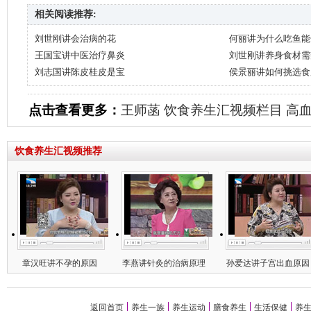
相关阅读推荐:
刘世刚讲会治病的花
何丽讲为什么吃鱼能
王国宝讲中医治疗鼻炎
刘世刚讲养身食材需
刘志国讲陈皮桂皮是宝
侯景丽讲如何挑选食
点击查看更多：
王师菡
饮食养生汇视频栏目
高
饮食养生汇视频推荐
章汉旺讲不孕的原因
李燕讲针灸的治病原理
孙爱达讲子宫出血原因
返回首页
养生一族
养生运动
膳食养生
生活保健
养