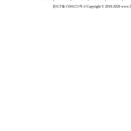
苏ICP备15060253号-6
Copyright
©
2010-
2026 w