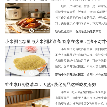
地瓜，又称红薯、甘薯，是一种常见
样深受大众喜爱。近年来，“吃地瓜减肥
将其作为减肥期间的主食替代品。但地瓜
对，关键在于如何科学食用。本文将从地瓜
吃地瓜减肥吗
食用地瓜的注意事项
小米粥含糖量与大米粥比谁高 答案在这里 吃法不对才
小米粥作为传统养胃主食，因口感软
不少人尤其是关注血糖的人群，常疑惑“
含糖量及升糖特点缺乏了解，可能导致饮
情况、影响升糖的因素、不同人群食用建议及
影响小米粥升糖的因素
食用小米粥的误
维生素D食物清单：天然+强化食品这样吃更有效
维生素D是人体必需的脂溶性维生素，
有重要作用。但由于人体自身合成维生素
食物获取成为补充维生素D的重要途径。