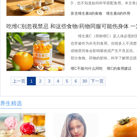
D，也不知道如何科学搭配食用。本文将从维
富含维生素d的食物
维生素d的作用
吃维C别忽视禁忌 和这些食物/药物同服可能伤身体 
维生素C（简称维C）是人体必需的营
也常被作为补充剂食用。但很多人不清楚
或物质同食会影响吸收或产生不良反应。
部分食物、药物的影响，科学了解禁忌搭配
维C不能与什么同吃
维C的食用建议
上一页
1
2
3
4
5
6
30
下一页
养生精选