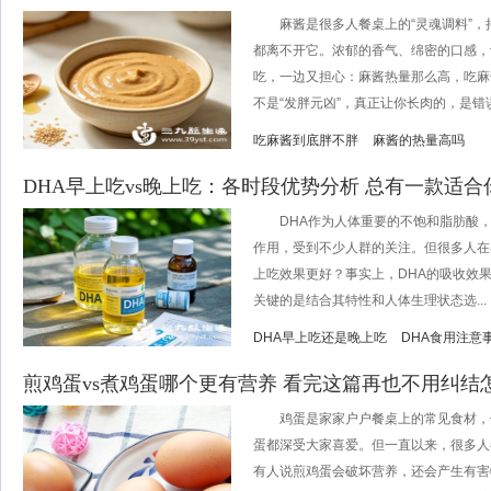
麻酱是很多人餐桌上的“灵魂调料”，
都离不开它。浓郁的香气、绵密的口感，
吃，一边又担心：麻酱热量那么高，吃麻
不是“发胖元凶”，真正让你长肉的，是错误.
吃麻酱到底胖不胖
麻酱的热量高吗
DHA早上吃vs晚上吃：各时段优势分析 总有一款适合
DHA作为人体重要的不饱和脂肪酸，
作用，受到不少人群的关注。但很多人在
上吃效果更好？事实上，DHA的吸收效果
关键的是结合其特性和人体生理状态选...
DHA早上吃还是晚上吃
DHA食用注意
煎鸡蛋vs煮鸡蛋哪个更有营养 看完这篇再也不用纠结
鸡蛋是家家户户餐桌上的常见食材，
蛋都深受大家喜爱。但一直以来，很多人
有人说煎鸡蛋会破坏营养，还会产生有害