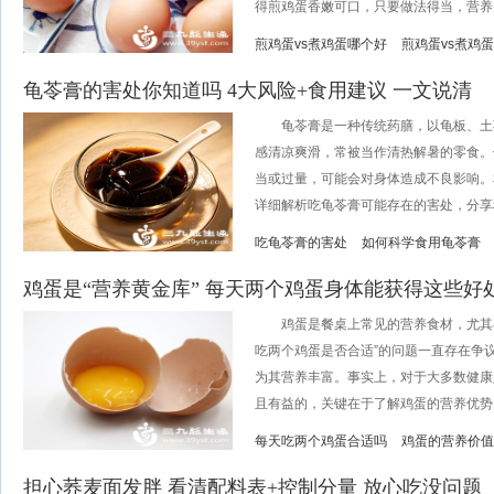
得煎鸡蛋香嫩可口，只要做法得当，营养并
煎鸡蛋vs煮鸡蛋哪个好
煎鸡蛋vs煮鸡
龟苓膏的害处你知道吗 4大风险+食用建议 一文说清
龟苓膏是一种传统药膳，以龟板、土
感清凉爽滑，常被当作清热解暑的零食。
当或过量，可能会对身体造成不良影响。
详细解析吃龟苓膏可能存在的害处，分享科
吃龟苓膏的害处
如何科学食用龟苓膏
鸡蛋是“营养黄金库” 每天两个鸡蛋身体能获得这些好
鸡蛋是餐桌上常见的营养食材，尤其在
吃两个鸡蛋是否合适”的问题一直存在争
为其营养丰富。事实上，对于大多数健康
且有益的，关键在于了解鸡蛋的营养优势、.
每天吃两个鸡蛋合适吗
鸡蛋的营养价值
担心荞麦面发胖 看清配料表+控制分量 放心吃没问题