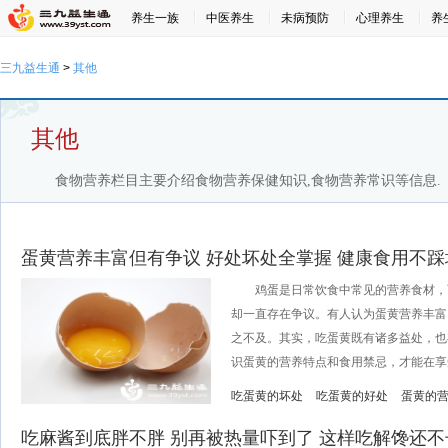
养生一族
中医养生
未病预防
心理养生
养
三九益生通
>
其他
其他
食物营养栏目主要介绍食物营养保健知识,食物营养常识等信息.
蛋黄营养丰富但有争议 好处坏处全掌握 健康食用不踩
鸡蛋是日常饮食中常见的营养食材，
却一直存在争议。有人认为蛋黄营养丰富
之不及。其实，吃蛋黄既有诸多益处，也
识蛋黄的营养特点和食用禁忌，才能在享受
吃蛋黄的坏处
吃蛋黄的好处
蛋黄的
吃麻酱到底胖不胖 别再被热量吓到了 这样吃解馋还不