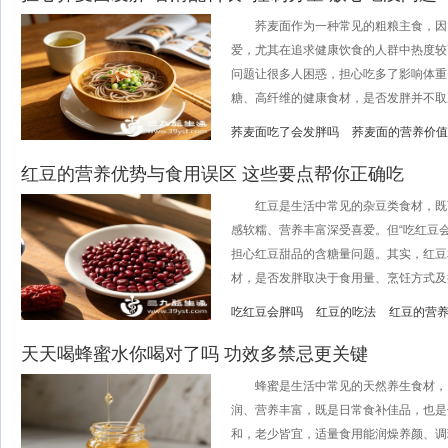
荞麦面作为一种常见的粗粮主食，因
爱，尤其在追求健康饮食的人群中热度较
问题让很多人困惑，担心吃多了影响体重
糖、高纤维的健康食材，是否发胖并不取决
荞麦面吃了会发胖吗
荞麦面的营养价值
红豆的营养优势与食用误区 这些要点帮你正确吃
红豆是生活中常见的杂豆类食材，既
感软糯、营养丰富深受喜爱。但“吃红豆
担心红豆甜品的含糖量问题。其实，红豆
材，是否发胖取决于食用量、烹饪方式及搭配
吃红豆会胖吗
红豆的吃法
红豆的营
天天喝蜂蜜水你喝对了吗 功效多禁忌更关键
蜂蜜是生活中常见的天然养生食材，自
润、营养丰富，既是日常食补佳品，也是
和，老少皆宜，适量食用能润燥养颜、调