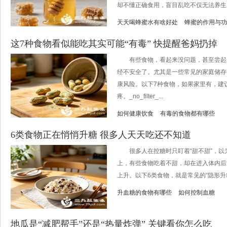
却不懂正确食用，盲目乱吃不仅无法养生，
天天喝蜂蜜水有啥好处
蜂蜜的作用与功
这7种食物看似能吃其实可能“有毒” 快提醒爸妈扔掉
有些食物，看起来没问题，甚至尝起
经不安全了。尤其是一些常见的家庭储存
康风险。以下7种食物，如果家里有，建
疼。_no_filter_...
如何健康饮食
有毒的食物都有哪些
6类食物正在悄悄升糖 很多人天天吃还不知道
很多人在控糖时只盯着“甜不甜”，以
上，有些食物吃着不甜，却在进入体内后
上升。以下6类食物，就是常见的“隐形升糖高手”。
升血糖的食物有哪些
如何控制血糖
地瓜是“减肥帮手”还是“热量炸弹” 关键看你怎么吃