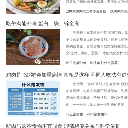
高效地用鸡胸肉补充营养，避免陷入“吃错.
100克鸡胸肉含多少蛋白质
吃鸡胸肉注
吃牛肉能补啥 蛋白、铁、锌全有
牛肉作为日常饮食中常见的红肉，凭
不少家庭餐桌上的必备食材。它不仅能快
需的营养素，合理食用可助力维持生理机
究“选对、做好、适量”，才能大化发挥其营养
吃牛肉能补啥
吃牛肉补什么营养
鸡肉是“发物”会加重病情 真相是这样 不同人吃法有讲
生活里，“发物”常让人们在饮食上犹
加重病情，也有人觉得它能补身体。到底
发物的基本概念、传统认知、现代医学解
面，一一分析，给大家一个明确的答案。..
什么是发物
鸡肉是发物吗
驴肉与这些食物不宜同食 理清相克关系与科学依据