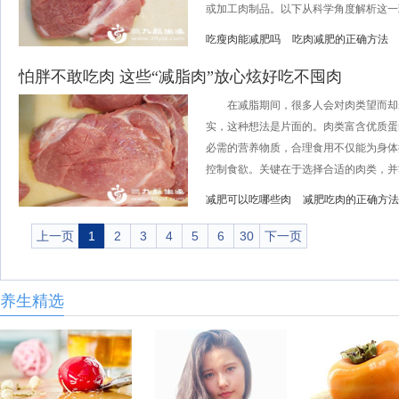
或加工肉制品。以下从科学角度解析这一现.
吃瘦肉能减肥吗
吃肉减肥的正确方法
怕胖不敢吃肉 这些“减脂肉”放心炫好吃不囤肉
在减脂期间，很多人会对肉类望而却
实，这种想法是片面的。肉类富含优质蛋
必需的营养物质，合理食用不仅能为身体
控制食欲。关键在于选择合适的肉类，并掌
减肥可以吃哪些肉
减肥吃肉的正确方法
上一页
1
2
3
4
5
6
30
下一页
养生精选