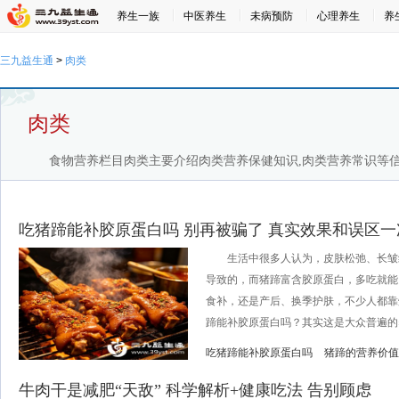
养生一族
中医养生
未病预防
心理养生
养
三九益生通
>
肉类
肉类
食物营养栏目肉类主要介绍肉类营养保健知识,肉类营养常识等信
吃猪蹄能补胶原蛋白吗 别再被骗了 真实效果和误区
生活中很多人认为，皮肤松弛、长皱
导致的，而猪蹄富含胶原蛋白，多吃就能
食补，还是产后、换季护肤，不少人都靠
蹄能补胶原蛋白吗？其实这是大众普遍的养
吃猪蹄能补胶原蛋白吗
猪蹄的营养价值
牛肉干是减肥“天敌” 科学解析+健康吃法 告别顾虑