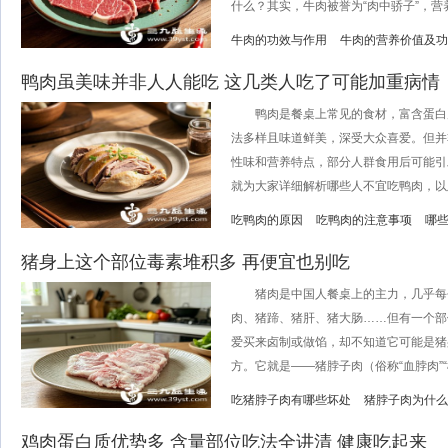
什么？其实，牛肉被誉为“肉中骄子”，营养密
牛肉的功效与作用
牛肉的营养价值及功
鸭肉虽美味并非人人能吃 这几类人吃了可能加重病情
鸭肉是餐桌上常见的食材，富含蛋白质
法多样且味道鲜美，深受大众喜爱。但并
性味和营养特点，部分人群食用后可能引
就为大家详细解析哪些人不宜吃鸭肉，以及
吃鸭肉的原因
吃鸭肉的注意事项
哪
猪身上这个部位毒素堆积多 再便宜也别吃
猪肉是中国人餐桌上的主力，几乎每
肉、猪蹄、猪肝、猪大肠……但有一个部
爱买来卤制或做馅，却不知道它可能是猪
方。它就是——猪脖子肉（俗称“血脖肉”“槽
吃猪脖子肉有哪些坏处
猪脖子肉为什么
鸡肉蛋白质优势多 含量部位吃法全讲清 健康吃起来