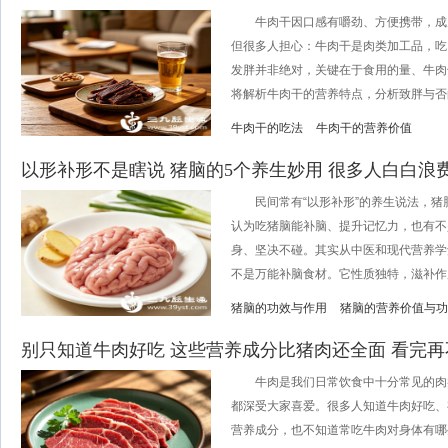
牛肉干因口感有嚼劲、方便携带，成
但很多人担心：牛肉干是肉类加工品，吃
发胖并非绝对，关键在于食用的量、牛肉
将解析牛肉干的营养特点，分析致胖与否的
牛肉干的吃法
牛肉干的营养价值
以形补形不是瞎说 猪脑的5个养生妙用 很多人白白浪
民间常有“以形补形”的养生说法，猪
认为吃猪脑能补脑、提升记忆力，也有不
身、坚决不碰。其实从中医和现代营养学
不是万能补脑食材。它性质独特，滋补作用针
猪脑的功效与作用
猪脑的营养价值与功
别只知道牛肉好吃 这些营养成分比猪肉还全面 看完
牛肉是我们日常饮食中十分常见的肉
都深受大家喜爱。很多人知道牛肉好吃、
营养成分，也不知道常吃牛肉对身体有哪