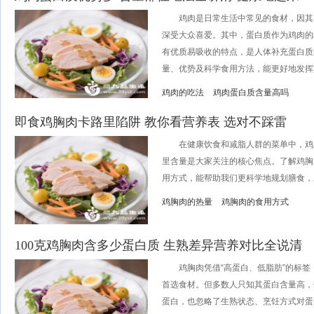
鸡肉是日常生活中常见的食材，因其
深受大众喜爱。其中，蛋白质作为鸡肉的
有优质易吸收的特点，是人体补充蛋白质
量、优势及科学食用方法，能更好地发挥其
鸡肉的吃法
鸡肉蛋白质含量高吗
即食鸡胸肉卡路里陷阱 教你看营养表 选对不踩雷
在健康饮食和减脂人群的菜单中，鸡胸
里含量是大家关注的核心焦点。了解鸡胸
用方式，能帮助我们更科学地规划膳食，发
鸡胸肉的热量
鸡胸肉的食用方式
100克鸡胸肉含多少蛋白质 生熟差异营养对比全说清
鸡胸肉凭借“高蛋白、低脂肪”的标签
首选食材。但多数人只知其蛋白含量高，
蛋白，也忽略了生熟状态、烹饪方式对蛋