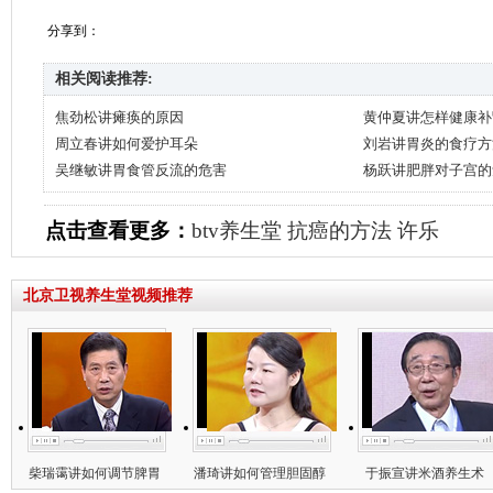
分享到：
相关阅读推荐:
焦劲松讲瘫痪的原因
黄仲夏讲怎样健康补
周立春讲如何爱护耳朵
刘岩讲胃炎的食疗方
吴继敏讲胃食管反流的危害
杨跃讲肥胖对子宫的
点击查看更多：
btv养生堂
抗癌的方法
许乐
北京卫视养生堂视频推荐
柴瑞霭讲如何调节脾胃
潘琦讲如何管理胆固醇
于振宣讲米酒养生术