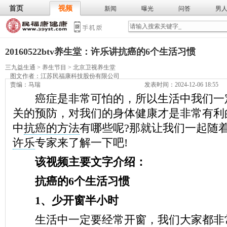
首页
视频
新闻
曝光
问答
男
膳食
保
武术
气功
食谱
营养
20160522btv养生堂：许乐讲抗癌的6个生活习惯
三九益生通
>
养生节目
>
北京卫视养生堂
图文作者：
江苏民福康科技股份有限公司
责编：马瑞
发表时间：2024-12-06 18:55
癌症是非常可怕的，所以生活中我们一
关的预防，对我们的身体健康才是非常有利
中
抗癌的方法
有哪些呢?那就让我们一起随
许乐
专家来了解一下吧!
该视频主要文字介绍：
抗癌的6个生活习惯
1、少开窗半小时
生活中一定要经常开窗，我们大家都非