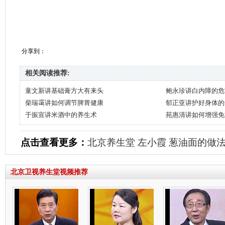
分享到：
相关阅读推荐:
童文新讲基础膏方大有来头
鲍永珍讲白内障的危
柴瑞霭讲如何调节脾胃健康
郁正亚讲护好身体的
于振宣讲米酒中的养生术
苑惠清讲如何增强免
点击查看更多：
北京养生堂
左小霞
葱油面的做
北京卫视养生堂视频推荐