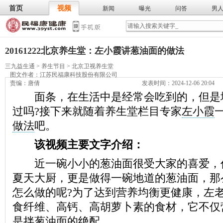
首页
视频
新闻
曝光
问答
男
膳食
保
武术
气功
食谱
营养
20161222北京养生堂：左小霞讲葱油面的做法
三九益生通
>
养生节目
>
北京卫视养生堂
图文作者：
江苏民福康科技股份有限公司
责编：唐倩
发表时间：2024-12-06 20:04
面条，在生活中是经常会吃到的，但是
过吗?接下来就随着养生堂栏目专家
左小霞
做法
吧。
该视频主要文字介绍：
近一碗小小的葱油面很受大家的喜爱，
夏天大厨，更是做得一碗地道的葱油面，那
怎么做的呢?为了达到营养均衡更健康，左
食纤维、高钙、高胡萝卜素的食材，它不仅
是拌葱油面的绝配。