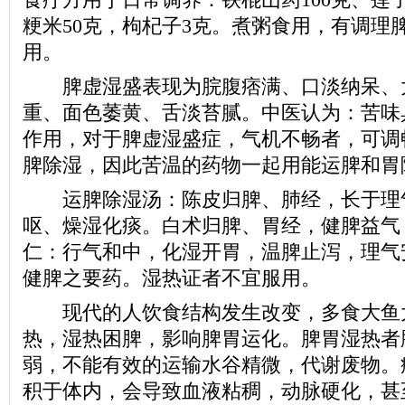
粳米50克，枸杞子3克。煮粥食用，有调理
用。
脾虚湿盛表现为脘腹痞满、口淡纳呆、
重、面色萎黄、舌淡苔腻。中医认为：苦味
作用，对于脾虚湿盛症，气机不畅者，可调
脾除湿，因此苦温的药物一起用能运脾和胃
运脾除湿汤：陈皮归脾、肺经，长于理
呕、燥湿化痰。白术归脾、胃经，健脾益气
仁：行气和中，化湿开胃，温脾止泻，理气
健脾之要药。湿热证者不宜服用。
现代的人饮食结构发生改变，多食大鱼
热，湿热困脾，影响脾胃运化。脾胃湿热者
弱，不能有效的运输水谷精微，代谢废物。
积于体内，会导致血液粘稠，动脉硬化，甚