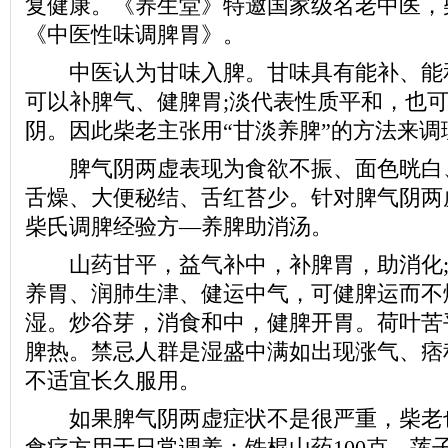
复健康。《养生堂》特邀国家级名老中医，
《中医性味调脾胃》。
中医认为甘味入脾。甘味具有能补、能
可以补脾气、健脾胃;淡代表性质平和，也
阴。因此柴老主张用“甘淡养脾”的方法来调
脾气阴两虚表现为食欲不振、面色晄白
舌燥、大便秘结、舌红苔少。针对脾气阴两
柴氏调脾经验方—养脾助消汤。
山药甘平，益气补中，补脾胃，助消化;
养胃、润肺生津、健运中气，可健脾运而不
湿。炒谷芽，消食和中，健脾开胃。荷叶苦
脾热。禁忌人群是湿盛中满如出现涨气、痞
不适宜长久服用。
如果脾气阴两虚症状不是很严重，柴老
食疗方用于日常调养：铁棍山药100克、莲子