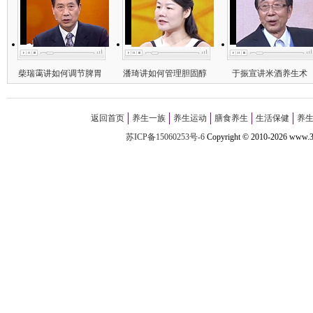
柴瑞霭讲如何调节脾胃
潘琦讲如何管理胆固醇
于振宣讲米酒养生术
返回首页
养生一族
养生运动
膳食养生
生活保健
养
苏ICP备15060253号-6
Copyright
©
2010-
2026 w