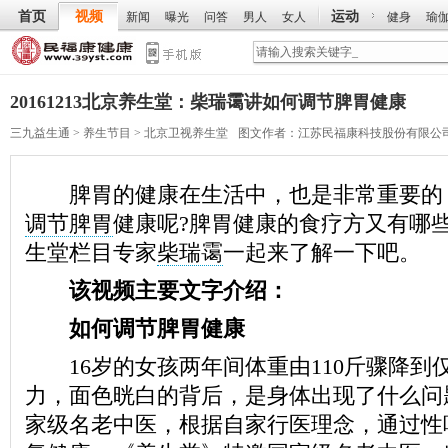
首页
视频
运动
新闻
曝光
问答
男人
女人
健身
瑜
20161213北京养生堂：柴瑞霭讲如何调节脾胃健康
三九益生通
>
养生节目
>
北京卫视养生堂
图文作者：
江苏民福康科技股份有限公
脾胃的健康在生活中，也是非常重要的
调节脾胃
健康呢?脾胃健康的食疗方又有哪
生堂栏目专家
柴瑞霭
一起来了解一下吧。
该视频主要文字介绍：
如何调节脾胃健康
16岁的女孩两年间体重由110斤骤降到仅
力，面色晄白的背后，是身体出现了什么问
家级名老中医，根据自家行医理念，通过性