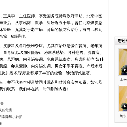
王肃季，主任医师、享受国务院特殊政府津贴。北京中医
学毕业后，从事临床、教学、科研近五十年，曾任北京煤炭总
床经验，尤其对于老年病、肾病的预防和治疗，有自己独到
余篇，6部著作。
您还
皮肤科及各种疑难杂症。尤其在治疗急慢性肾病、老年病
、血毒症;以及前列腺病、泌尿系感染、各种息肉、脾胃病、
病、风湿病、内分泌失调、免疫系统疾病、焦虑抑郁症;妇科
肌瘤、卵巢囊肿、内分泌失调、男女不孕不育症、产后术后
瘤及肿瘤术后调理;积累了丰富的经验，诊治疗效显著。
王兴
台，并不代表本频道赞同其观点和对其真实性负责。如涉及
我们联系，我们将在第一时间删除内容!
危害
肌炎的危害
鲍永
讲日常降压小妙招
压