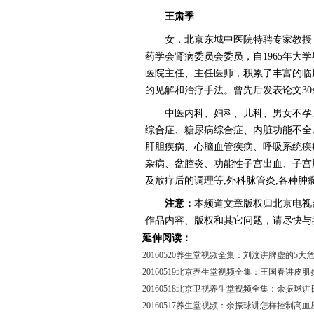
王肃季
女，北京东城中医院特聘专家教授，
药学会肾病委员会委员，自1965年大
医院主任、主任医师，积累了丰富的临
的见解和治疗手法。曾先后发表论文30
中医内科、妇科、儿科、男女不孕、
综合症、糖尿病综合症、内脏功能不全
肝胆疾病、心脑血管疾病、呼吸系统疾
杂病、盆腔炎、功能性子宫出血、子宫
及放疗后的调理等;外科脉管炎;各种肿
注意：
本频道文章版权归北京电视
作品内容、版权和其它问题，请尽快与
延伸阅读：
20160520养生堂视频全集：刘汶讲脾虚的5大
20160519北京养生堂视频全集：王国春讲皮
20160518北京卫视养生堂视频全集：余振球
20160517养生堂视频：余振球讲怎样控制高血