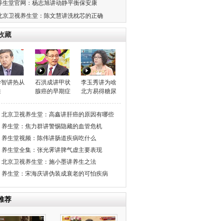
养生堂官网：杨志旭讲动静平衡保安康
北京卫视养生堂：陈文慧讲洗枕芯的正确
收藏
学智讲热从
石洪成讲甲状
李玉秀讲为啥
来
腺癌的早期症
北方易得糖尿
状
病
北京卫视养生堂：高鑫讲肝癌的原因有哪些
养生堂：焦力群讲警惕隐藏的血管危机
养生堂视频：陈伟讲肠道疾病吃什么
养生堂全集：张光霁讲脾气虚主要表现
北京卫视养生堂：施小墨讲养生之法
养生堂：宋海庆讲伪装成衰老的可怕疾病
推荐