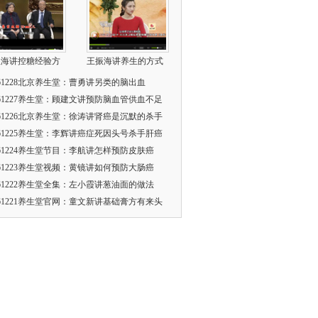
振海讲控糖经验方
王振海讲养生的方式
161228北京养生堂：曹勇讲另类的脑出血
161227养生堂：顾建文讲预防脑血管供血不足
161226北京养生堂：徐涛讲肾癌是沉默的杀手
161225养生堂：李辉讲癌症死因头号杀手肝癌
161224养生堂节目：李航讲怎样预防皮肤癌
161223养生堂视频：黄镜讲如何预防大肠癌
161222养生堂全集：左小霞讲葱油面的做法
161221养生堂官网：童文新讲基础膏方有来头