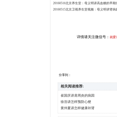
20160516北京养生堂：母义明讲高血糖的早期
20160515北京卫视养生堂视频：母义明讲肾
详情请关注微信号：
就爱
分享到：
相关阅读推荐:
崔国庆讲肩周炎的病因
徐浩讲怎样预防心梗
黄仲夏讲怎样健康补肾