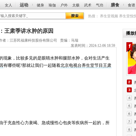
运动
膳食
人
女人
健身
瑜伽
户外
太极
武术
气功
食谱
热搜：
养生堂视频
养生堂悦
节目：王肃季讲水肿的原因
播放
作者：
江苏民福康科技股份有限公司
责编：马瑞
发表时间：2024-12-06 18:59
现象，比较多见的是眼睛水肿和腿部水肿，会对生活产生
因
有哪些呢?那就让我们一起随着
北京电视台养生堂节目
王肃
于充血性心力衰竭、急或慢性心包炎等疾病所一起的，所