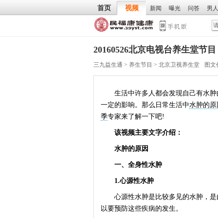
首页
视频
新闻
曝光
问答
男
20160526北京电视台养生堂
三九益生通
>
养生节目
>
北京卫视养生堂
图文
生活中许多人都会发现自己有水肿的
一定的影响。那么日常生活中
水肿的原
季
专家来了解一下吧!
该视频主要文字介绍：
水肿的原因
一、全身性水肿
1.心源性水肿
心源性水肿是比较多见的水肿，是由
以要预防这些疾病的发生。