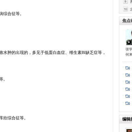
病综合征等。
方法
焦点
张
水肿的出现的，多见于低蛋白血症、维生素Bl缺乏症等，
何
等。
库欣综合征等。
编辑