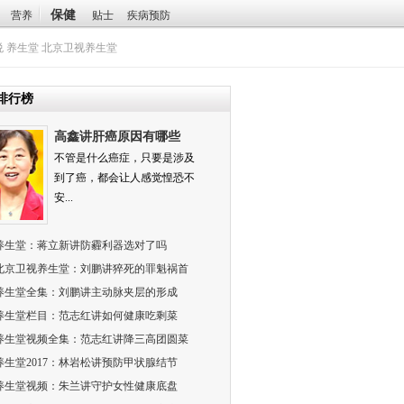
保健
营养
贴士
疾病预防
悦
养生堂
北京卫视养生堂
排行榜
高鑫讲肝癌原因有哪些
不管是什么癌症，只要是涉及
到了癌，都会让人感觉惶恐不
安...
养生堂：蒋立新讲防霾利器选对了吗
北京卫视养生堂：刘鹏讲猝死的罪魁祸首
养生堂全集：刘鹏讲主动脉夹层的形成
养生堂栏目：范志红讲如何健康吃剩菜
养生堂视频全集：范志红讲降三高团圆菜
养生堂2017：林岩松讲预防甲状腺结节
养生堂视频：朱兰讲守护女性健康底盘