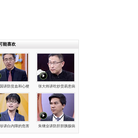
可能喜欢
国讲防贫血和心梗
张大炜讲吃炒货易患病
珍讲白内障的危害
朱继业讲防肝胆胰腺病