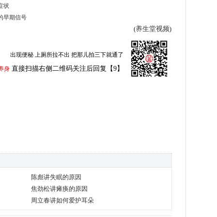
症状
病的早期信号
养生堂视频
(
)
出现便秘 上厕所拉不出 把那儿拍三下就通了
直接扫描右侧二维码关注后回复【9】
养身
陈彪讲失眠的原因
焦劲松讲瘫痪的原因
周立春讲如何爱护耳朵