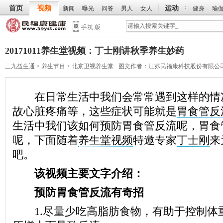
首页
视频
运动
新闻
曝光
问答
男人
女人
健身
瑜
20171011养生堂视频：丁士刚讲秋季养生妙药
三九益生通
>
养生节目
>
北京卫视养生堂
图文作者：
江苏民福康科技股份有限公
在日常生活中我们会常常遇到这样的情
故心脏疼痛等，这些症状可能就是
胃食管反
生活中我们该如何预防胃食管反流呢，胃食
呢，下面随着
养生堂视频
特邀专家
丁士刚
来
吧。
该视频主要文字介绍：
预防胃食管反流有奇招
1.尽量少吃高脂肪食物，有助于控制体