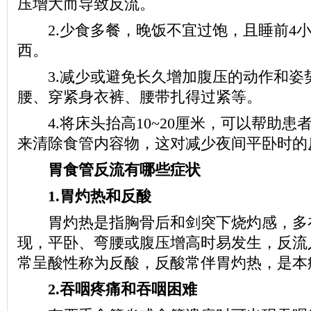
压增大而导致反流。
2.少食多餐，晚饭不宜过饱，且睡前4小
西。
3.减少或避免长久增加腹压的动作和姿
腰、穿紧身衣裤、腰带扎得过紧等。
4.将床头抬高10~20厘米，可以帮助患
来清除食管内容物，这对减少夜间平卧时的
胃食管反流有哪些症状
1.胃灼热和反酸
胃灼热是指胸骨后和剑突下烧灼感，多
现，平卧、弯腰或腹压增高时易发生，反流
常呈酸性称为反酸，反酸常伴胃灼热，是本
2.吞咽疼痛和吞咽困难