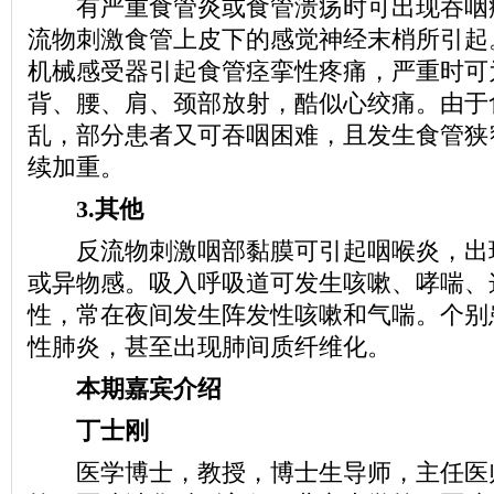
有严重食管炎或食管溃疡时可出现吞咽
流物刺激食管上皮下的感觉神经末梢所引起
机械感受器引起食管痉挛性疼痛，严重时可
背、腰、肩、颈部放射，酷似心绞痛。由于
乱，部分患者又可吞咽困难，且发生食管狭
续加重。
3.其他
反流物刺激咽部黏膜可引起咽喉炎，出
或异物感。吸入呼吸道可发生咳嗽、哮喘、
性，常在夜间发生阵发性咳嗽和气喘。个别
性肺炎，甚至出现肺间质纤维化。
本期嘉宾介绍
丁士刚
医学博士，教授，博士生导师，主任医