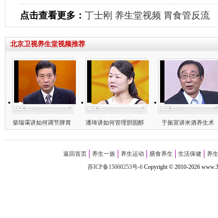
点击查看更多：
丁士刚
养生堂视频
胃食管反流
北京卫视养生堂视频推荐
柴瑞霭讲如何调节脾胃
潘琦讲如何管理胆固醇
于振宣讲米酒养生术
返回首页
养生一族
养生运动
膳食养生
生活保健
养
苏ICP备15060253号-6
Copyright
©
2010-
2026 w