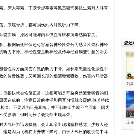
、庆大霉素、丁胺卡那霉素等氨基糖甙类抗生素对人耳有
、颅底骨折，都可损伤到内耳致听力下降。
聋疾病，原因可能与内耳供血障碍和病毒感染有关。
您还
。根据病变部位还可将感音神经性聋分为感音性聋和神经
的听力下降。神经性聋是听神经及传导经路病变引起的听力
音性两方面病变而致的听力下降。如长期患慢性化脓性中
致的传音性聋，又可因长期的细菌毒素吸收，伤害内耳听器
刘昌
但很快就会恢复正常，这很可能是耳朵突然遭受噪音的刺
原因造成的，注意日常的生活和用耳习惯就会缓解;倘若持续
医院检查。不要以为只是耳鸣，并不影响听力就不当回事，因为
不受影响，但时间长了会突然出现耳聋。
王任
大气压力迅速降低，会让耳朵出现堵塞样感觉，少数人还
。这是因为飞机在上升或下降时，由于大气压的改变使中耳