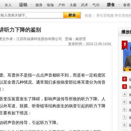
运动
膳食
人
女人
健身
瑜伽
户外
太极
武术
气功
食谱
热搜：
养生堂视频
养生堂悦
树生讲听力下降的鉴别
播放
图文作者：
江苏民福康科技股份有限公司
责编：戴碧莹
发表时间：2024-12-06 14:04
。耳聋并不是指一点点声音都听不到，而是有一定程度区
以至全聋几种情况。通常我们多按病变部位将耳聋分为传音
类：
变压装置发生了障碍，影响声波传导所致的听力下降。人
以外耳道、鼓膜、听骨链等结构发生的病变引起的听力下降
主要有如下情况：
碍声音的传导，引起听力下降。