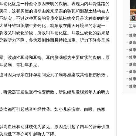
硬化症是一种至今原因未明的疾病。表现为内耳骨迷路的
疾病，这和房屋的墙壁由原来坚实的砖瓦和混凝土结构被人
不结实，不过这种耳朵的骨质变疏松病变只是这种疾病的第
大量纤维组织增生并钙化，就象放在露天环境里的水泥一
王
阶段又叫硬化阶段，所以叫耳硬化症。耳发生硬化的后果是
健
导致听力下降，多为双侧性而且持续加重。听力下降多呈感
健
健
健
、波动性耳聋和耳鸣、耳内胀满感为主要症状的疾病，原
健
耳发病，青壮年多见。
健康
可因为母亲在怀孕期间受到了病毒感染或其他损伤所致，
健
健
听觉器官发生退行性变所致，所以经常发现老年人的听力
病都可引起感音神经性聋。如小儿麻痹症、白喉、伤寒
高血压和动脉硬化为多见。原因是引起了内耳的营养供血
功能低下等亦可引起听力下降。