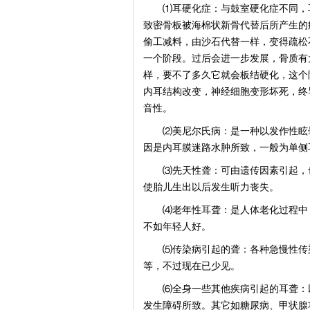
⑴耳硬化症：与鼓室硬化症不同，耳
致密骨板被海棉状新骨代替后所产生的
偷工减料，由沙石代替一样，变得疏松
一个阶段。过后会进一步发展，骨质有
样，要不了多久它就会板结硬化，这个
内耳结构改变，神经细胞变形坏死，终
音性。
⑵美尼尔氏病：是一种以发作性眩晕
因是内耳膜迷路水肿所致，一般为单侧
⑶先天性聋：可由遗传因素引起，也
使胎儿生出以后发生听力丧失。
⑷老年性耳聋：是人体老化过程中，
不如年轻人好。
⑸传染病引起的聋：各种急慢性传染
等，不过现在已少见。
⑹全身一些其他疾病引起的耳聋：以
发生障碍所致。其它如糖尿病、甲状腺