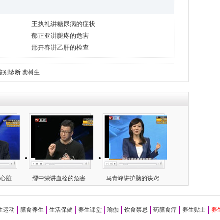
王执礼讲糖尿病的症状
郁正亚讲腿疼的危害
邢卉春讲乙肝的检查
鉴别诊断
龚树生
心脏
缪中荣讲血栓的危害
马青峰讲护脑的诀窍
生运动
膳食养生
生活保健
养生课堂
瑜伽
饮食禁忌
药膳食疗
养生贴士
养