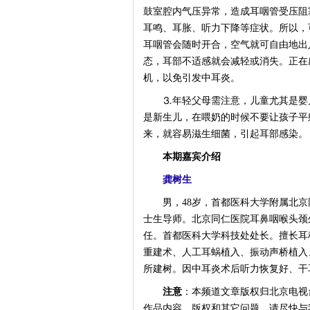
鼓室腔内气压异常，造成耳咽管受压阻
耳鸣、耳胀、听力下降等症状。所以，
耳咽管会随时开合，空气就可自由地出
态，耳部不适感就会减轻或消失。正在
机，以免引发中耳炎。
⒊年轻父母需注意，儿童尤其是婴儿
是新生儿，在喂奶的时候不要让孩子平
来，就容易滋生细菌，引起耳部感染。
本期嘉宾介绍
龚树生
男，48岁，首都医科大学附属北京
士生导师。北京同仁医院耳鼻咽喉头颈
任。首都医科大学科技处处长。擅长耳
重建术、人工耳蜗植入、振动声桥植入
所建树。因中耳炎术后听力恢复好、干
注意
：本频道文章版权归北京电视
作品内容、版权和其它问题，请尽快与