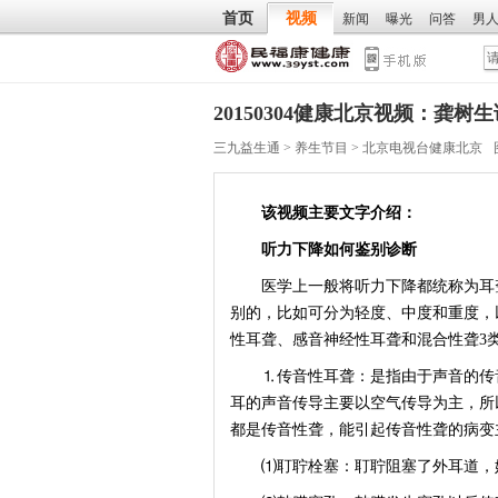
首页
视频
新闻
曝光
问答
男
20150304健康北京视频：龚
三九益生通
>
养生节目
>
北京电视台健康北京
该视频主要文字介绍：
听力下降如何鉴别诊断
医学上一般将听力下降都统称为耳聋
别的，比如可分为轻度、中度和重度，
性耳聋、感音神经性耳聋和混合性聋3
⒈传音性耳聋：是指由于声音的传音
耳的声音传导主要以空气传导为主，所
都是传音性聋，能引起传音性聋的病变
⑴耵聍栓塞：耵聍阻塞了外耳道，妨