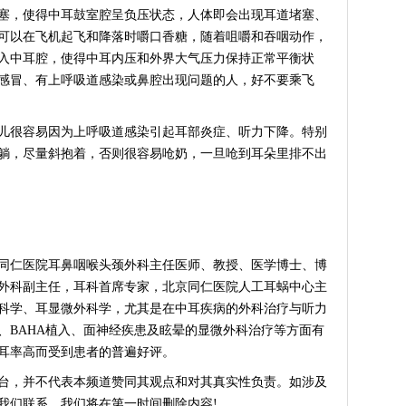
塞，使得中耳鼓室腔呈负压状态，人体即会出现耳道堵塞、
可以在飞机起飞和降落时嚼口香糖，随着咀嚼和吞咽动作，
入中耳腔，使得中耳内压和外界大气压力保持正常平衡状
感冒、有上呼吸道感染或鼻腔出现问题的人，好不要乘飞
很容易因为上呼吸道感染引起耳部炎症、听力下降。特别
躺，尽量斜抱着，否则很容易呛奶，一旦呛到耳朵里排不出
同仁医院耳鼻咽喉头颈外科主任医师、教授、医学博士、博
外科副主任，耳科首席专家，北京同仁医院人工耳蜗中心主
科学、耳显微外科学，尤其是在中耳疾病的外科治疗与听力
、BAHA植入、面神经疾患及眩晕的显微外科治疗等方面有
耳率高而受到患者的普遍好评。
台，并不代表本频道赞同其观点和对其真实性负责。如涉及
我们联系，我们将在第一时间删除内容!