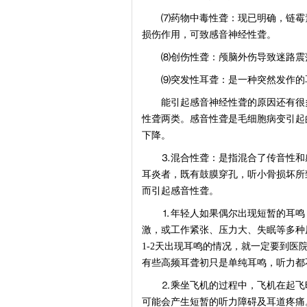
⑺药物中毒性聋：现已明确，链霉素
损伤作用，可致感音神经性聋。
⑻创伤性聋：颅脑外伤导致迷路震荡
⑼突发性耳聋：是一种突然发作的耳
能引起感音神经性聋的原因还有很多
性聋两类。感音性聋是毛细胞病变引起
下降。
⒊混合性聋：是指混合了传音性和感
耳炎者，既有鼓膜穿孔，听小骨损坏所
而引起感音性聋。
⒈年轻人如果偶尔出现短暂的耳鸣，
激，或工作紧张、压力大、失眠等多种
1-2天出现耳鸣的情况，就一定要到
有些高频耳聋初只是单纯耳鸣，听力都
⒉乘坐飞机的过程中，飞机在起飞时
可能会产生短暂的听力障碍及耳道疼痛