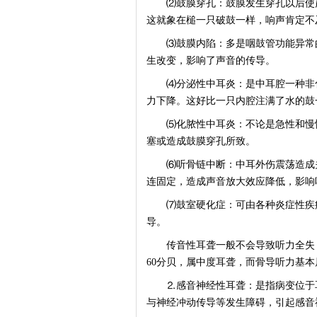
⑵鼓膜穿孔：鼓膜发生穿孔以后使声
这就象在槌一只破鼓一样，响声肯定不
⑶鼓膜内陷：多是咽鼓管功能异常的
生改变，影响了声音的传导。
⑷分泌性中耳炎：是中耳腔一种非化
力下降。这好比一只内腔注满了水的鼓
⑸化脓性中耳炎：不论是急性和慢性
塞或造成鼓膜穿孔所致。
⑹听骨链中断：中耳外伤震荡造成关
连固定，造成声音放大效应降低，影响
⑺鼓室硬化症：可由各种炎症性疾病
导。
传音性耳聋一般不会导致听力全失，
60分贝，属中度耳聋，而骨导听力基
⒉感音神经性耳聋：是指病变位于耳
与神经冲动传导等发生障碍，引起感音