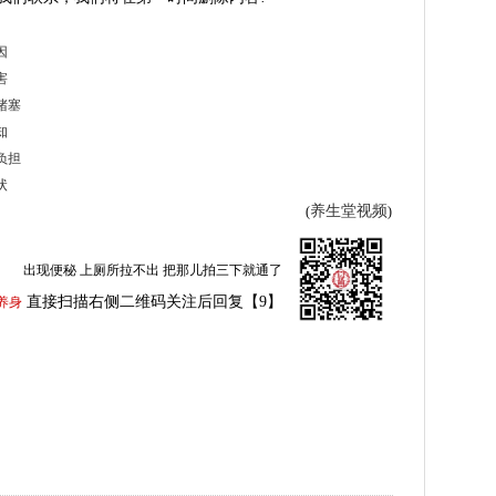
因
害
堵塞
知
负担
状
养生堂视频
(
)
出现便秘 上厕所拉不出 把那儿拍三下就通了
直接扫描右侧二维码关注后回复【9】
养身