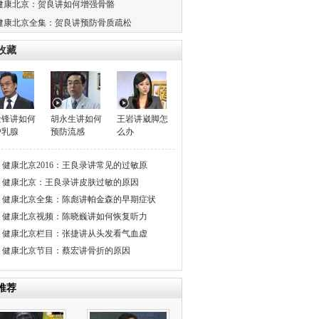
健康北京：贺良讲如何增强骨骼
健康北京全集：贺良讲预防骨质疏松
收藏
金锋讲如何
胡永生讲如何
王岩讲崴脚怎
护乳腺
预防流感
么办
健康北京2016：王良录讲常见的过敏原
健康北京：王良录讲皮肤过敏的原因
健康北京全集：陈彪讲帕金森的早期症状
健康北京视频：陈晓巍讲如何恢复听力
健康北京栏目：张捷讲从头发看气血虚
健康北京节目：蔡宏讲骨折的原因
推荐