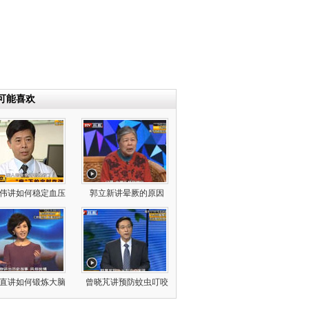
可能喜欢
伟讲如何稳定血压
郭立新讲晕厥的原因
直讲如何锻炼大脑
曾晓芃讲预防蚊虫叮咬