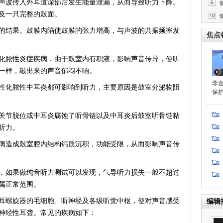
波传入外耳道深部后发生能量泄漏，从而导致听力下降。
及一只完整的鼓面。
结果。鼓膜内陷使鼓膜的张力增高，与声波的共振频率发
焦点
脓性炎症疾病，由于鼓室内有积液，影响声音传导，使听
一样，敲出来的声音郁闷不响。
李
化脓性中耳炎都可影响到听力，主要原因是鼓室分泌物阻
保
节脱位或中耳炎腐蚀了听骨链以及中耳炎后鼓室听骨链粘
听力。
造成鼓室腔内结构钙质沉积，功能受限，从而影响声音传
如果做纯音听力测试可以发现，气导听力损失一般不超过
本属正常范围。
螺旋器的毛细胞、听神经及各级听觉中枢，使对声音感受
编辑
神经性耳聋。常见的疾病如下：