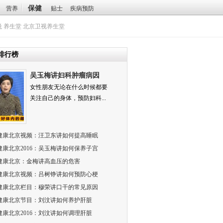
保健
营养
贴士
疾病预防
悦
养生堂
北京卫视养生堂
排行榜
吴玉梅讲妇科肿瘤病因
女性朋友无论在什么时候都要
关注自己的身体，预防妇科...
健康北京视频：汪卫东讲如何提高睡眠
健康北京2016：吴玉梅讲如何保养子宫
健康北京：金梅讲高血压的危害
健康北京视频：吕树铮讲如何预防心梗
健康北京栏目：穆荣讲口干的常见原因
健康北京节目：刘汶讲如何养护肝脏
健康北京2016：刘汶讲如何调理肝脏