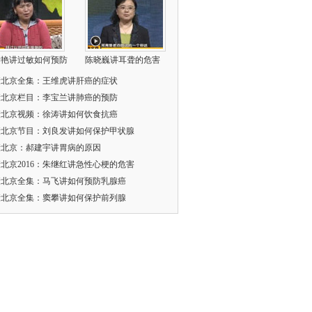
学艳讲过敏如何预防
陈晓巍讲耳聋的危害
康北京全集：王维虎讲肝癌的症状
康北京栏目：李宝兰讲肺癌的预防
康北京视频：徐涛讲如何饮食抗癌
康北京节目：刘良发讲如何保护甲状腺
康北京：郝建宇讲胃病的原因
北京2016：朱继红讲急性心梗的危害
康北京全集：马飞讲如何预防乳腺癌
康北京全集：窦攀讲如何保护前列腺