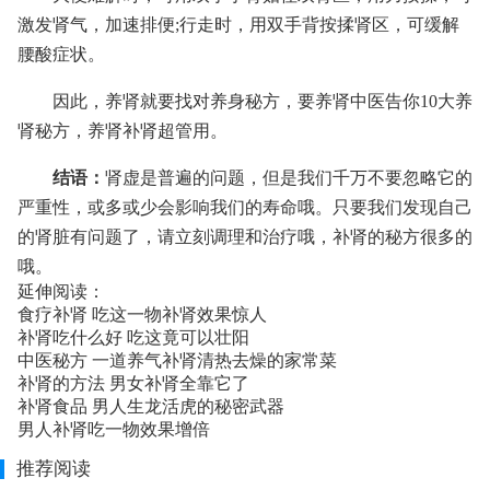
激发肾气，加速排便;行走时，用双手背按揉肾区，可缓解
腰酸症状。
因此，养肾就要找对养身秘方，要养肾中医告你10大养
肾秘方，养肾补肾超管用。
结语：
肾虚是普遍的问题，但是我们千万不要忽略它的
严重性，或多或少会影响我们的寿命哦。只要我们发现自己
的肾脏有问题了，请立刻调理和治疗哦，补肾的秘方很多的
哦。
延伸阅读：
食疗补肾 吃这一物补肾效果惊人
补肾吃什么好 吃这竟可以壮阳
中医秘方 一道养气补肾清热去燥的家常菜
补肾的方法 男女补肾全靠它了
补肾食品 男人生龙活虎的秘密武器
男人补肾吃一物效果增倍
推荐阅读