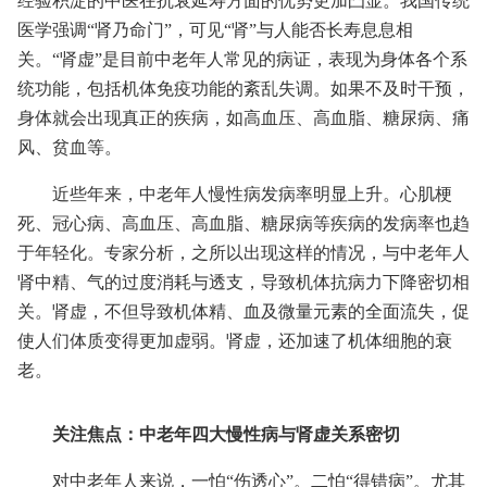
经验积淀的中医在抗衰延寿方面的优势更加凸显。我国传统
医学强调“肾乃命门”，可见“肾”与人能否长寿息息相
关。“肾虚”是目前中老年人常见的病证，表现为身体各个系
统功能，包括机体免疫功能的紊乱失调。如果不及时干预，
身体就会出现真正的疾病，如高血压、高血脂、糖尿病、痛
风、贫血等。
近些年来，中老年人慢性病发病率明显上升。心肌梗
死、冠心病、高血压、高血脂、糖尿病等疾病的发病率也趋
于年轻化。专家分析，之所以出现这样的情况，与中老年人
肾中精、气的过度消耗与透支，导致机体抗病力下降密切相
关。肾虚，不但导致机体精、血及微量元素的全面流失，促
使人们体质变得更加虚弱。肾虚，还加速了机体细胞的衰
老。
关注焦点：中老年四大慢性病与肾虚关系密切
对中老年人来说，一怕“伤透心”。二怕“得错病”。尤其