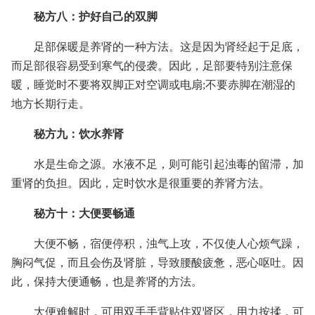
秘方八：护好自己的双脚
足部保暖是养肾的一种方法。这是因为肾经起于足底，
而足部很容易受到寒气的侵袭。因此，足部要特别注意保
暖，睡觉时不要将双脚正对空调或电扇;不要赤脚在潮湿的
地方长期行走。
秘方九：饮水养肾
水是生命之源。水液不足，则可能引起浊毒的留滞，加
重肾的负担。因此，定时饮水是很重要的养肾方法。
秘方十：大便要畅通
大便不畅，宿便停积，浊气上攻，不仅使人心烦气躁，
胸闷气促，而且会伤及肾脏，导致腰酸疲惫，恶心呕吐。因
此，保持大便通畅，也是养肾的方法。
大便难解时，可用双手手背贴住双肾区，用力按揉，可