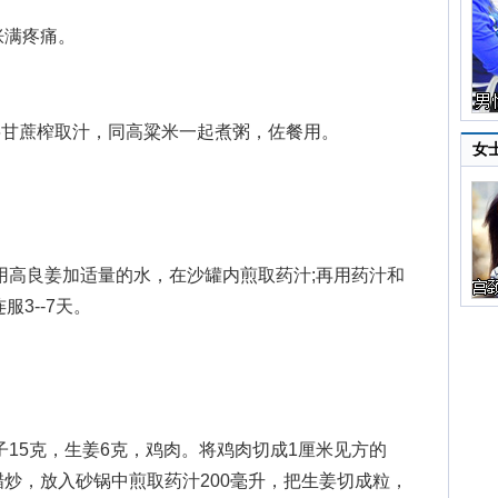
满疼痛。
将甘蔗榨取汁，同高粱米一起煮粥，佐餐用。
女
用高良姜加适量的水，在沙罐内煎取药汁;再用药汁和
3--7天。
15克，生姜6克，鸡肉。将鸡肉切成1厘米见方的
炒，放入砂锅中煎取药汁200毫升，把生姜切成粒，