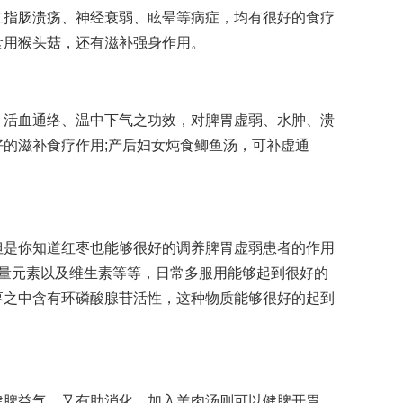
二指肠溃疡、神经衰弱、眩晕等病症，均有很好的食疗
食用猴头菇，还有滋补强身作用。
活血通络、温中下气之功效，对脾胃虚弱、水肿、溃
的滋补食疗作用;产后妇女炖食鲫鱼汤，可补虚通
是你知道红枣也能够很好的调养脾胃虚弱患者的作用
微量元素以及维生素等等，日常多服用能够起到很好的
枣之中含有环磷酸腺苷活性，这种物质能够很好的起到
脾益气，又有助消化，加入羊肉汤则可以健脾开胃，