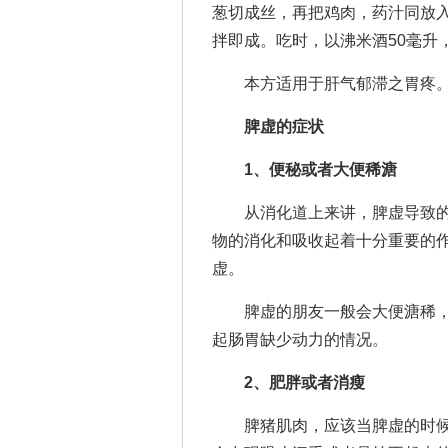
葱切成丝，再把鸡肉，药汁同放
拌即成。吃时，以沸米酒50毫升
本方适用于肝气郁滞之胃疼
脾虚的症状
1、便秘或者大便稀溏
从消化道上来讲，脾虚导致的病
物的消化和吸收起着十分重要的
虚。
脾虚的朋友一般会大便溏稀，
起肠胃缺少动力的情况。
2、肥胖或者消瘦
脾猪肌肉，应该当脾虚的时候