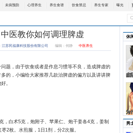
未病预防
心理养生
养生食谱
饮食禁忌
养生专家
曝光
 中医教你如何调理脾虚
休
：
江苏民福康科技股份有限公司
编辑：
何静
中医养生
问题，由于饮食或者是作息习惯等不良，造成脾虚的
常多的，小编给大家推荐几款治脾虚的偏方以及讲讲脾
物好。
，白术5克，炮附子、苹果仁、炮干姜各4克，姜制
男
红枣2枚。水煎服，1日1剂，分2次服。