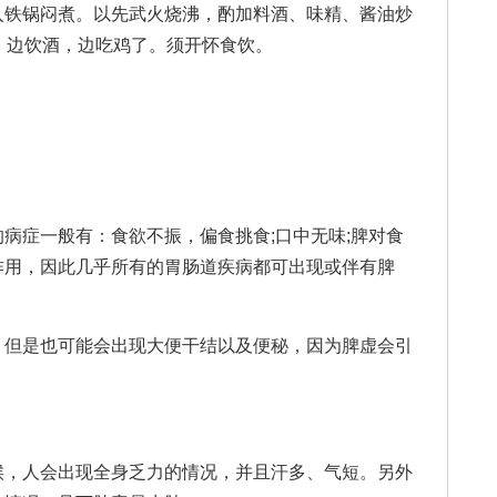
入铁锅闷煮。以先武火烧沸，酌加料酒、味精、酱油炒
，边饮酒，边吃鸡了。须开怀食饮。
。
症一般有：食欲不振，偏食挑食;口中无味;脾对食
作用，因此几乎所有的胃肠道疾病都可出现或伴有脾
但是也可能会出现大便干结以及便秘，因为脾虚会引
，人会出现全身乏力的情况，并且汗多、气短。另外