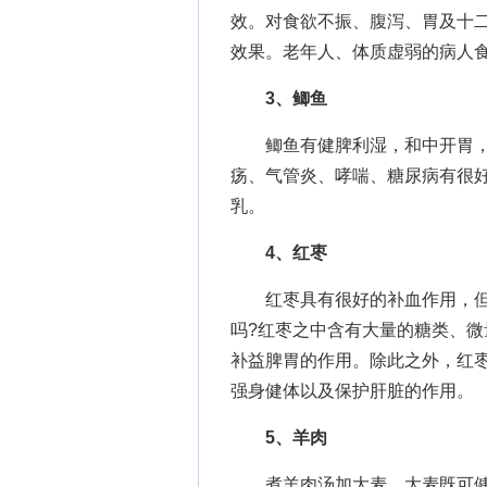
效。对食欲不振、腹泻、胃及十
效果。老年人、体质虚弱的病人
3、鲫鱼
鲫鱼有健脾利湿，和中开胃，
疡、气管炎、哮喘、糖尿病有很好
乳。
4、红枣
红枣具有很好的补血作用，但
吗?红枣之中含有大量的糖类、
补益脾胃的作用。除此之外，红
强身健体以及保护肝脏的作用。
5、羊肉
煮羊肉汤加大麦。大麦既可健