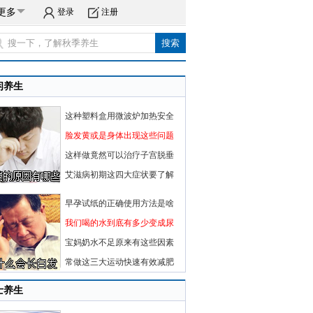
更多
登录
注册
闲养生
这种塑料盒用微波炉加热安全
脸发黄或是身体出现这些问题
这样做竟然可以治疗子宫脱垂
艾滋病初期这四大症状要了解
早孕试纸的正确使用方法是啥
我们喝的水到底有多少变成尿
宝妈奶水不足原来有这些因素
常做这三大运动快速有效减肥
士养生