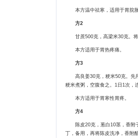
本方温中祛寒，适用于胃脘胀
方2
甘蔗500克，高梁米30克。
本方适用于胃热疼痛。
方3
高良姜30克，粳米50克。先
粳米煮粥，空腹食之。1日1次，连服
本方适用于胃寒性胃疼。
方4
陈皮20克，葱白10茎，香附子
丁，备用，再将陈皮洗净，香附醋