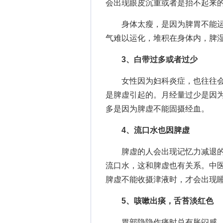
会出现眼皮沉重或者是抬不起来
身体太瘦，是因为脾胃不能运
气难以运化，堆积在身体内，脾
3、白带过多或者过少
女性因为妇科炎症，也往往会
是脾虚引起的。月经量过少是因为
多是因为脾虚不能固摄经血。
4、流口水也因脾虚
脾虚的人会出现记忆力减退的
流口水，这和脾虚也有关系。中医
脾虚不能收摄津液时，才会出现
5、咳嗽出痰，舌苔淡红色
胃部隐隐作痛时总有胀闷感，