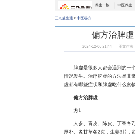
养生一族
中医养生
三九益生通
>
中医秘方
偏方治脾虚
2024-12-06 21:44
图文作者
脾虚是很多人都会遇到的一个
情况发生。治疗脾虚的方法是非
虚都有哪些症状和脾虚吃什么食
偏方治脾虚
方1
人参、青皮、陈皮、丁香各7克
厚朴、炙甘草各2克，生姜3片，