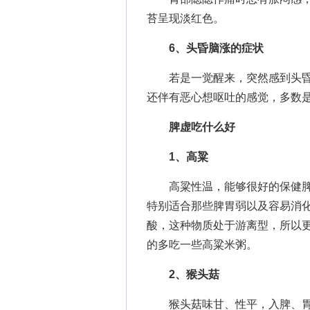
苔呈现淡红色。
6、头昏脑涨的症状
若是一觉醒来，突然感到头昏
还伴有恶心想呕吐的感觉，多数
脾虚吃什么好
1、高粱
高粱性温，能够很好的保健脾
特别适合那些脾胃弱以及容易消
酸，这种物质处于游离型，所以
的多吃一些高粱米粥。
2、猴头菇
猴头菇味甘、性平，入脾、胃