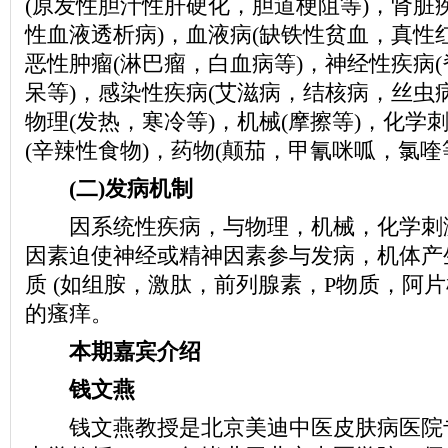
(原发性胆汁性肝硬化，胆道梗阻等)，肾脏
性血液透析病)，血液病(缺铁性贫血，真性
恶性肿瘤(淋巴瘤，白血病等)，神经性疾病
呆等)，感染性疾病(艾滋病，结核病，丝虫
物理(发热，寒冷等)，机械(摩擦等)，化学刺
(辛辣性食物)，药物(颠茄，甲氰咪呱，氯喹
(二)发病机制
因系统性疾病，与物理，机械，化学刺
因素迫使神经或精神因素参与发病，机体产
质 (如组胺，激肽，前列腺素，P物质，阿片
的瘙痒。
本期嘉宾介绍
钱文燕
钱文燕教授是北京美迪中医皮肤病医院