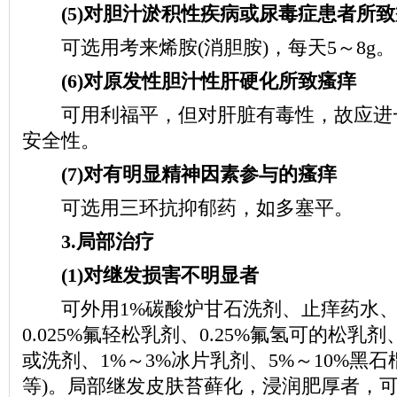
(5)对胆汁淤积性疾病或尿毒症患者所致
可选用考来烯胺(消胆胺)，每天5～8g。
(6)对原发性胆汁性肝硬化所致瘙痒
可用利福平，但对肝脏有毒性，故应进
安全性。
(7)对有明显精神因素参与的瘙痒
可选用三环抗抑郁药，如多塞平。
3.局部治疗
(1)对继发损害不明显者
可外用1%碳酸炉甘石洗剂、止痒药水、
0.025%氟轻松乳剂、0.25%氟氢可的松乳
或洗剂、1%～3%冰片乳剂、5%～10%黑
等)。局部继发皮肤苔藓化，浸润肥厚者，