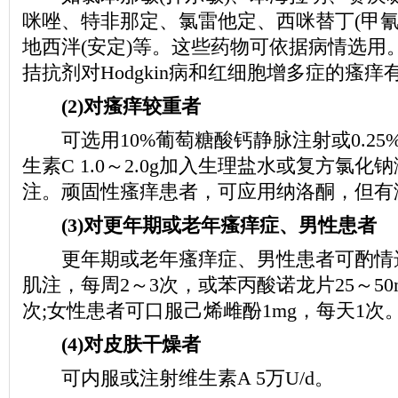
咪唑、特非那定、氯雷他定、西咪替丁(甲氰
地西泮(安定)等。这些药物可依据病情选用
拮抗剂对Hodgkin病和红细胞增多症的瘙
(2)对瘙痒较重者
可选用10%葡萄糖酸钙静脉注射或0.25
生素C 1.0～2.0g加入生理盐水或复方氯化钠
注。顽固性瘙痒患者，可应用纳洛酮，但有
(3)对更年期或老年瘙痒症、男性患者
更年期或老年瘙痒症、男性患者可酌情选用
肌注，每周2～3次，或苯丙酸诺龙片25～50
次;女性患者可口服己烯雌酚1mg，每天1次
(4)对皮肤干燥者
可内服或注射维生素A 5万U/d。