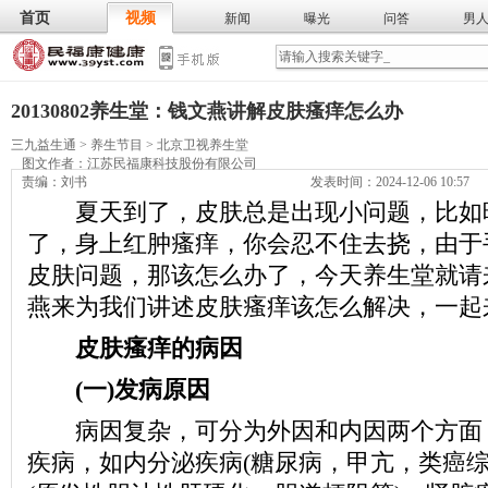
首页
视频
新闻
曝光
问答
男
膳食
保
武术
气功
食谱
营养
20130802养生堂：钱文燕讲解皮肤瘙痒怎么办
三九益生通
>
养生节目
>
北京卫视养生堂
图文作者：
江苏民福康科技股份有限公司
责编：刘书
发表时间：2024-12-06 10:57
夏天到了，皮肤总是出现小问题，比如
了，身上红肿瘙痒，你会忍不住去挠，由于
皮肤问题，那该怎么办了，今天养生堂就请
燕来为我们讲述皮肤瘙痒该怎么解决，一起
皮肤瘙痒
的病因
(一)发病原因
病因复杂，可分为外因和内因两个方面
疾病，如内分泌疾病(糖尿病，甲亢，类癌综