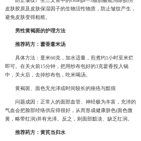
防止皱纹产生三文鱼中的Omega—3脂肪酸能消除损伤
皮肤胶原及皮肤保湿因子的生物活性物质，防止皱纹产生，
避免皮肤变得粗糙。
男性黄褐斑的护理方法
推荐药方：藿香薏米汤
具体方法：薏米60克，加水适量，煎煮约1小时至米烂
即可。在关火前15分钟，把用纱布包好的3克藿香投入锅
中，关火后，去掉纱布包，吃米喝汤。
黄褐斑、面色无光泽或时间较长的痤疮与黯痕
问题成因：正常人的面部血管、神经极为丰富，充沛的
气血会把脸部经络供应得很好，从而形成健康肤色(面色微
黄，略带红润)并有光泽。反之，则面部黯淡、缺乏红润。
推荐药方：黄芪当归水