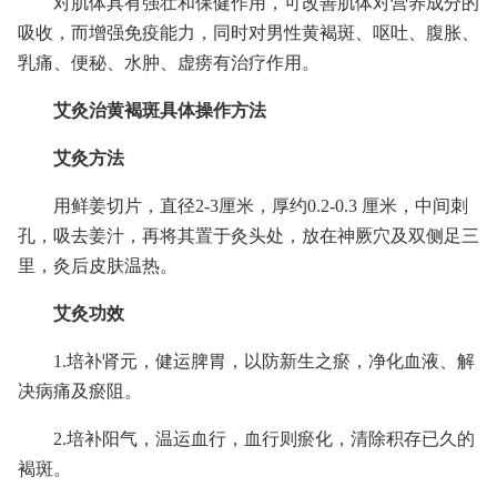
对肌体具有强壮和保健作用，可改善肌体对营养成分的
吸收，而增强免疫能力，同时对男性黄褐斑、呕吐、腹胀、
乳痛、便秘、水肿、虚痨有治疗作用。
艾灸治黄褐斑具体操作方法
艾灸方法
用鲜姜切片，直径2-3厘米，厚约0.2-0.3 厘米，中间刺
孔，吸去姜汁，再将其置于灸头处，放在神厥穴及双侧足三
里，灸后皮肤温热。
艾灸功效
1.培补肾元，健运脾胃，以防新生之瘀，净化血液、解
决病痛及瘀阻。
2.培补阳气，温运血行，血行则瘀化，清除积存已久的
褐斑。