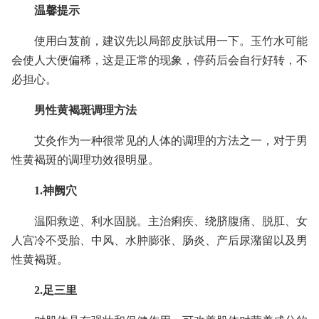
温馨提示
使用白芨前，建议先以局部皮肤试用一下。玉竹水可能
会使人大便偏稀，这是正常的现象，停药后会自行好转，不
必担心。
男性黄褐斑调理方法
艾灸作为一种很常见的人体的调理的方法之一，对于男
性黄褐斑的调理功效很明显。
1.神阙穴
温阳救逆、利水固脱。主治痢疾、绕脐腹痛、脱肛、女
人宫冷不受胎、中风、水肿膨张、肠炎、产后尿潴留以及男
性黄褐斑。
2.足三里