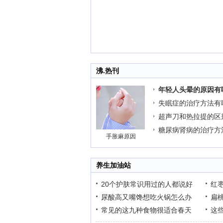
沸.热刊
年轻人头晕的原因有
失眠症的治疗方法有
超声刀和热拉提的区
糖尿病肾病的治疗方
手胀麻原因
养生加油站
20个护肤常识用过的人都说好
红
尿酸高又嘴馋想吃火锅怎么办
扁
常见的这九种食物很适合春天
这