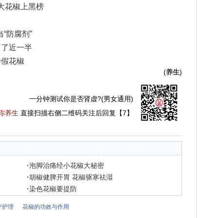
庞大花椒上黑榜
“防腐剂”
占了近一半
掺假花椒
(
养生
)
一分钟测试你是否肾虚?(男女通用)
你养生
直接扫描右侧二维码关注后回复【7】
·
泡脚治痛经小花椒大秘密
·
胡椒健脾开胃 花椒驱寒祛湿
·
染色花椒要提防
疗护理
花椒的功效与作用