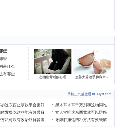
哪些
哪些
别是什么
法有哪些
恋物症背后的心理
生姜大蒜治手脚麻木？
手机三九益生通 m.39yst.com
枣加这东西止咳效果会更好
黑木耳木耳千万别和这物同吃
桃体发炎吃这些能有效缓解
女人常吃这东西竟然可以防癌
些方法可以有效治疗解肾虚
牙龈肿痛这四种方法有效缓解