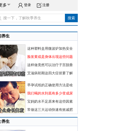
更多
登录
注册
闲养生
这种塑料盒用微波炉加热安全
脸发黄或是身体出现这些问题
这样做竟然可以治疗子宫脱垂
艾滋病初期这四大症状要了解
早孕试纸的正确使用方法是啥
我们喝的水到底有多少变成尿
宝妈奶水不足原来有这些因素
常做这三大运动快速有效减肥
士养生