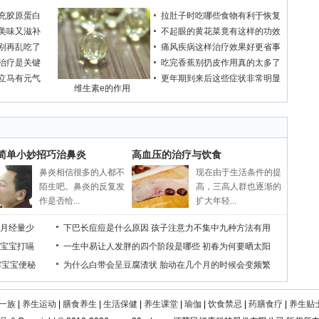
充胶原蛋白
拉肚子时吃哪些食物有利于恢复
美味又滋补
不起眼的黄花菜竟有这样的功效
别再乱吃了
痛风疾病这样治疗效果好更省事
治疗是关键
吃完香蕉别扔皮作用真的太多了
立马有元气
更年期到来后这些症状非常明显
维生素e的作用
个简单小妙招巧治鼻炎
高血压的治疗与饮食
鼻炎相信很多的人都不
现在由于生活条件的提
陌生吧。鼻炎的反复发
高，三高人群也逐渐的
作是否给...
扩大年轻...
月经量少
下巴长痘痘是什么原因
孩子注意力不集中九种方法有用
宝宝打嗝
一生中易让人发胖的四个阶段是哪些
初春为何要晒太阳
解宝宝便秘
为什么白带会呈豆腐渣状
胎动在几个月的时候会变频繁
一族
|
养生运动
|
膳食养生
|
生活保健
|
养生课堂
|
瑜伽
|
饮食禁忌
|
药膳食疗
|
养生贴