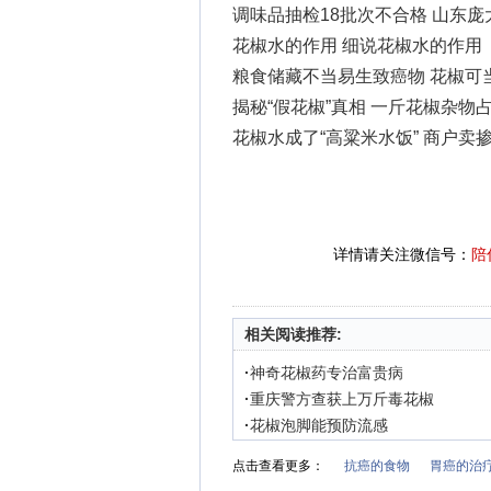
调味品抽检18批次不合格 山东
花椒水的作用 细说花椒水的作用
粮食储藏不当易生致癌物 花椒可当
揭秘“假花椒”真相 一斤花椒杂物
花椒水成了“高粱米水饭” 商户卖
详情请关注微信号：
陪
相关阅读推荐:
·
神奇花椒药专治富贵病
·
重庆警方查获上万斤毒花椒
·
花椒泡脚能预防流感
点击查看更多：
抗癌的食物
胃癌的治