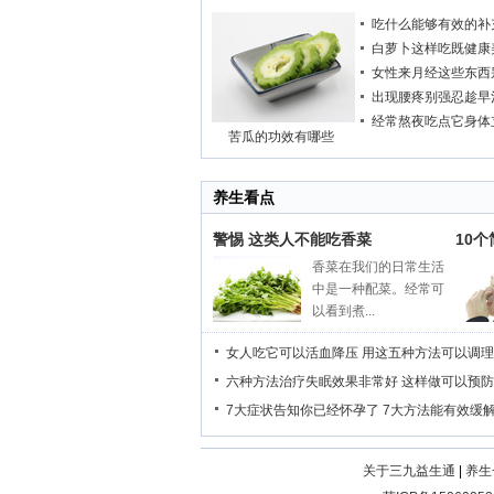
吃什么能够有效的补
白萝卜这样吃既健康
女性来月经这些东西
出现腰疼别强忍趁早
经常熬夜吃点它身体
苦瓜的功效有哪些
养生看点
警惕 这类人不能吃香菜
10
香菜在我们的日常生活
中是一种配菜。经常可
以看到煮...
女人吃它可以活血降压
用这五种方法可以调理
六种方法治疗失眠效果非常好
这样做可以预防
7大症状告知你已经怀孕了
7大方法能有效缓
关于三九益生通
|
养生