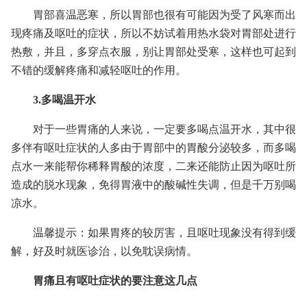
胃部喜温恶寒，所以胃部也很有可能因为受了风寒而出
现疼痛及呕吐的症状，所以不妨试着用热水袋对胃部处进行
热敷，并且，多穿点衣服，别让胃部处受寒，这样也可起到
不错的缓解疼痛和减轻呕吐的作用。
3.多喝温开水
对于一些胃痛的人来说，一定要多喝点温开水，其中很
多伴有呕吐症状的人多由于胃部中的胃酸分泌较多，而多喝
点水一来能帮你稀释胃酸的浓度，二来还能防止因为呕吐所
造成的脱水现象，免得胃液中的酸碱性失调，但是千万别喝
凉水。
温馨提示：如果胃疼的较厉害，且呕吐现象没有得到缓
解，好及时就医诊治，以免耽误病情。
胃痛且有呕吐症状的要注意这几点