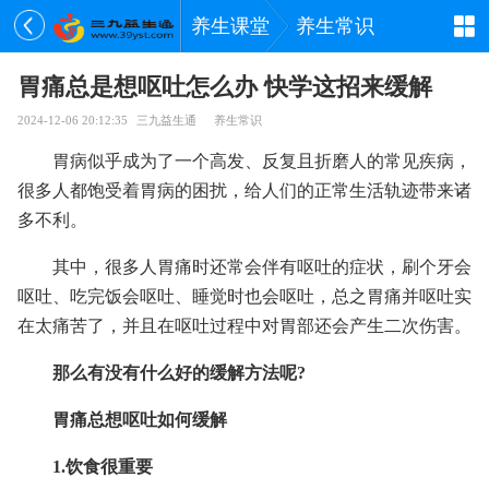
养生课堂
养生常识
胃痛总是想呕吐怎么办 快学这招来缓解
2024-12-06 20:12:35
三九益生通
养生常识
胃病似乎成为了一个高发、反复且折磨人的常见疾病，
很多人都饱受着胃病的困扰，给人们的正常生活轨迹带来诸
多不利。
其中，很多人胃痛时还常会伴有呕吐的症状，刷个牙会
呕吐、吃完饭会呕吐、睡觉时也会呕吐，总之胃痛并呕吐实
在太痛苦了，并且在呕吐过程中对胃部还会产生二次伤害。
那么有没有什么好的缓解方法呢?
胃痛总想呕吐如何缓解
1.饮食很重要