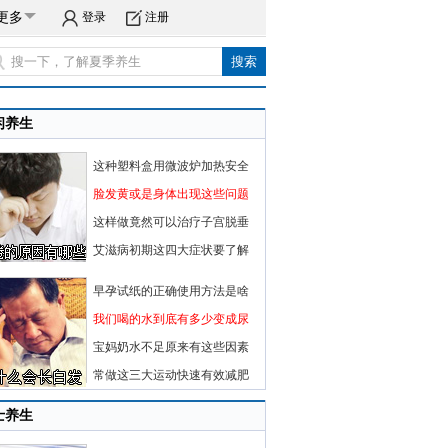
更多
登录
注册
闲养生
这种塑料盒用微波炉加热安全
脸发黄或是身体出现这些问题
这样做竟然可以治疗子宫脱垂
艾滋病初期这四大症状要了解
早孕试纸的正确使用方法是啥
我们喝的水到底有多少变成尿
宝妈奶水不足原来有这些因素
常做这三大运动快速有效减肥
士养生