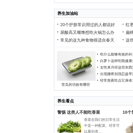
养生加油站
20个护肤常识用过的人都说好
红
尿酸高又嘴馋想吃火锅怎么办
扁
常见的这九种食物很适合春天
这
吃什么能够有效的补
白萝卜这样吃既健康
女性来月经这些东西
出现腰疼别强忍趁早
经常熬夜吃点它身体
苦瓜的功效有哪些
养生看点
警惕 这类人不能吃香菜
10
香菜在我们的日常生活
中是一种配菜。经常可
以看到煮...