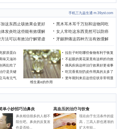
手机三九益生通 m.39yst.com
枣加这东西止咳效果会更好
黑木耳木耳千万别和这物同吃
桃体发炎吃这些能有效缓解
女人常吃这东西竟然可以防癌
些方法可以有效治疗解肾虚
牙龈肿痛这四种方法有效缓解
充胶原蛋白
拉肚子时吃哪些食物有利于恢复
美味又滋补
不起眼的黄花菜竟有这样的功效
别再乱吃了
痛风疾病这样治疗效果好更省事
治疗是关键
吃完香蕉别扔皮作用真的太多了
立马有元气
更年期到来后这些症状非常明显
维生素e的作用
个简单小妙招巧治鼻炎
高血压的治疗与饮食
鼻炎相信很多的人都不
现在由于生活条件的提
陌生吧。鼻炎的反复发
高，三高人群也逐渐的
作是否给...
扩大年轻...