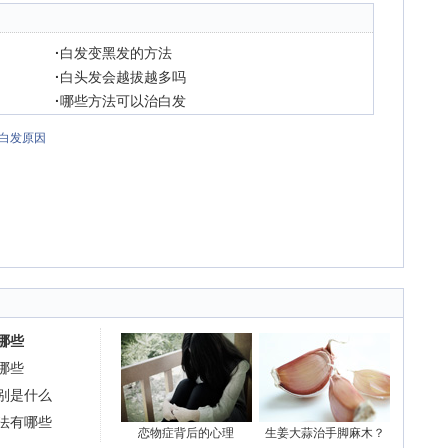
·
白发变黑发的方法
·
白头发会越拔越多吗
·
哪些方法可以治白发
白发原因
哪些
哪些
别是什么
法有哪些
恋物症背后的心理
生姜大蒜治手脚麻木？