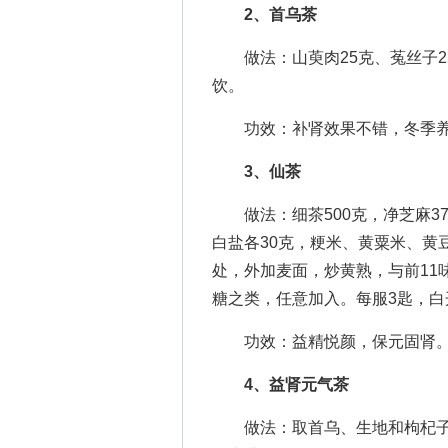
2、首乌茶
做法：山萸肉25克、菟丝子25
饮。
功效：补肾效果不错，冬季养
3、仙茶
做法：细茶500克，净芝麻37
白盐各30克，粳米、黄粟米、黄
处，外加麦面，炒黄熟，与前11
糖之类，任意加入。每服3匙，白
功效：益精悦颜，保元固肾。
4、益肾元气茶
做法：取首乌、生地和枸杞子各