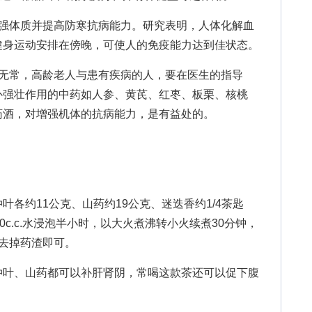
体质并提高防寒抗病能力。研究表明，人体化解血
健身运动安排在傍晚，可使人的免疫能力达到佳状态。
常，高龄老人与患有疾病的人，要在医生的指导
补强壮作用的中药如人参、黄芪、红枣、板栗、核桃
药酒，对增强机体的抗病能力，是有益处的。
约11公克、山药约19公克、迷迭香约1/4茶匙
0c.c.水浸泡半小时，以大火煮沸转小火续煮30分钟，
去掉药渣即可。
叶、山药都可以补肝肾阴，常喝这款茶还可以促下腹