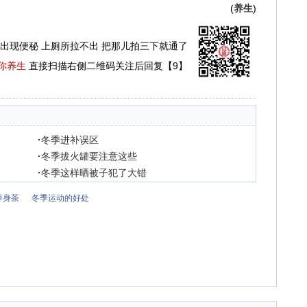
(
养生
)
出现便秘 上厕所拉不出 把那儿拍三下就通了
你养生
直接扫描右侧二维码关注后回复【9】
·
冬季进补误区
·
冬季拔火罐要注意这些
·
冬季这样晒被子犯了大错
养身茶
冬季运动的好处