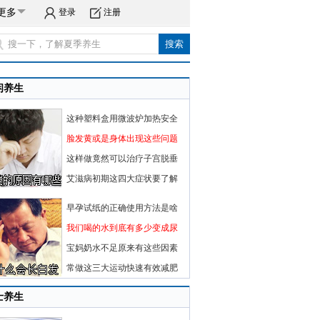
更多
登录
注册
闲养生
这种塑料盒用微波炉加热安全
脸发黄或是身体出现这些问题
这样做竟然可以治疗子宫脱垂
艾滋病初期这四大症状要了解
早孕试纸的正确使用方法是啥
我们喝的水到底有多少变成尿
宝妈奶水不足原来有这些因素
常做这三大运动快速有效减肥
士养生