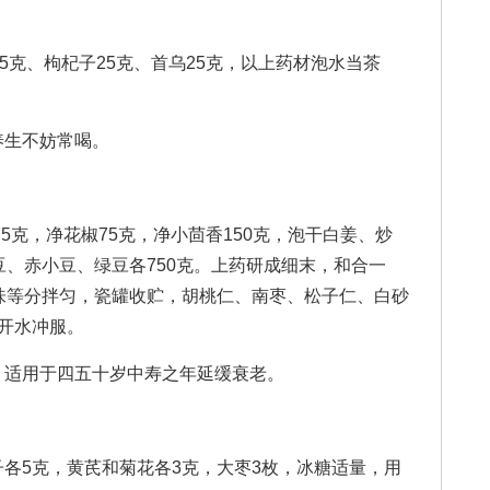
克、枸杞子25克、首乌25克，以上药材泡水当茶
生不妨常喝。
5克，净花椒75克，净小茴香150克，泡干白姜、炒
豆、赤小豆、绿豆各750克。上药研成细末，和合一
味等分拌匀，瓷罐收贮，胡桃仁、南枣、松子仁、白砂
开水冲服。
适用于四五十岁中寿之年延缓衰老。
5克，黄芪和菊花各3克，大枣3枚，冰糖适量，用