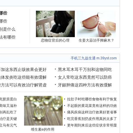
哪些
哪些
别是什么
法有哪些
恋物症背后的心理
生姜大蒜治手脚麻木？
手机三九益生通 m.39yst.com
枣加这东西止咳效果会更好
黑木耳木耳千万别和这物同吃
桃体发炎吃这些能有效缓解
女人常吃这东西竟然可以防癌
些方法可以有效治疗解肾虚
牙龈肿痛这四种方法有效缓解
充胶原蛋白
拉肚子时吃哪些食物有利于恢复
美味又滋补
不起眼的黄花菜竟有这样的功效
别再乱吃了
痛风疾病这样治疗效果好更省事
治疗是关键
吃完香蕉别扔皮作用真的太多了
立马有元气
更年期到来后这些症状非常明显
维生素e的作用