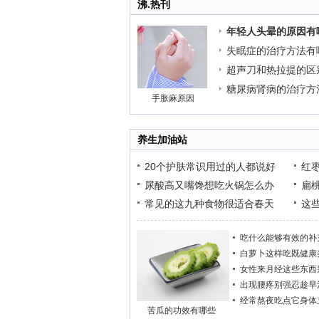
沸.热刊
年轻人头晕的原因有
失眠症的治疗方法有
超声刀和热拉提的区
糖尿病肾病的治疗方
手胀麻原因
养生加油站
20个护肤常识用过的人都说好
红
尿酸高又嘴馋想吃火锅怎么办
扁
常见的这九种食物很适合春天
这
吃什么能够有效的补
白萝卜这样吃既健康
女性来月经这些东西
出现腰疼别强忍趁早
经常熬夜吃点它身体
苦瓜的功效有哪些