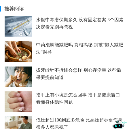
推荐阅读
水银中毒潜伏期多久 没有固定答案 3个因素
决定看完别再忽视
中药泡脚能减肥吗 真相揭秘 别被“懒人减肥
法”误导
拔牙缝针不拆线会怎样 别心存侥幸 这些后
果要提前知道
指甲上有小坑是怎么回事 指甲是健康窗口
看懂身体隐性问题
低压超过100到底多危险 比高压超标更伤身
很多人都忽视了