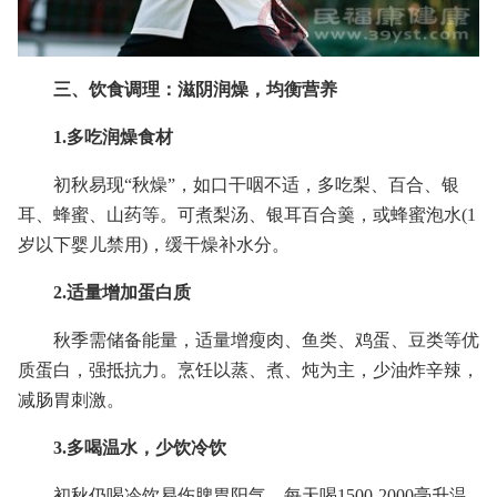
三、饮食调理：滋阴润燥，均衡营养
1.多吃润燥食材
初秋易现“秋燥”，如口干咽不适，多吃梨、百合、银
耳、蜂蜜、山药等。可煮梨汤、银耳百合羹，或蜂蜜泡水(1
岁以下婴儿禁用)，缓干燥补水分。
2.适量增加蛋白质
秋季需储备能量，适量增瘦肉、鱼类、鸡蛋、豆类等优
质蛋白，强抵抗力。烹饪以蒸、煮、炖为主，少油炸辛辣，
减肠胃刺激。
3.多喝温水，少饮冷饮
初秋仍喝冷饮易伤脾胃阳气。每天喝1500-2000毫升温