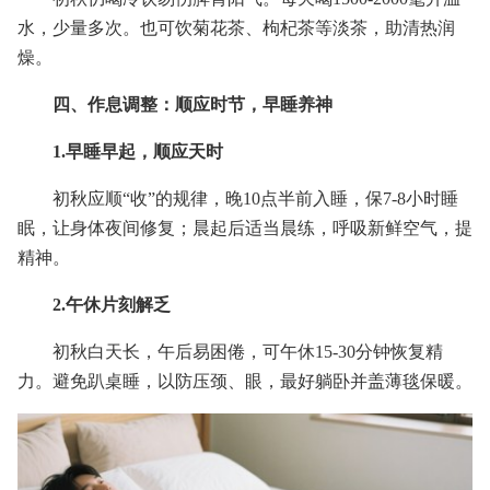
水，少量多次。也可饮菊花茶、枸杞茶等淡茶，助清热润
燥。
四、作息调整：顺应时节，早睡养神
1.早睡早起，顺应天时
初秋应顺“收”的规律，晚10点半前入睡，保7-8小时睡
眠，让身体夜间修复；晨起后适当晨练，呼吸新鲜空气，提
精神。
2.午休片刻解乏
初秋白天长，午后易困倦，可午休15-30分钟恢复精
力。避免趴桌睡，以防压颈、眼，最好躺卧并盖薄毯保暖。