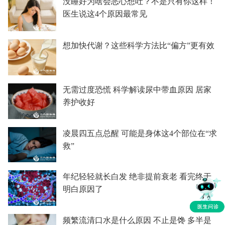
没睡好为啥会恶心想吐？不是只有你这样！
医生说这4个原因最常见
想加快代谢？这些科学方法比“偏方”更有效
无需过度恐慌 科学解读尿中带血原因 居家
养护收好
凌晨四五点总醒 可能是身体这4个部位在“求
救”
年纪轻轻就长白发 绝非提前衰老 看完终于
明白原因了
频繁流清口水是什么原因 不止是馋 多半是