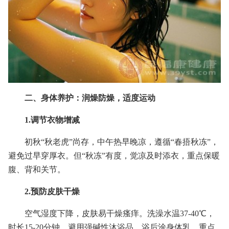
二、身体养护：润燥防燥，适度运动
1.调节衣物增减
初秋“秋老虎”尚存，中午热早晚凉，遵循“春捂秋冻”，
避免过早穿厚衣。但“秋冻”有度，觉凉及时添衣，重点保暖
腹、背和关节。
2.预防皮肤干燥
空气湿度下降，皮肤易干燥瘙痒。洗澡水温37-40℃，
时长15-20分钟，避用强碱性沐浴品。浴后涂身体乳，重点