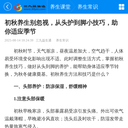
养生课堂
养生常识
初秋养生别忽视，从头护到脚小技巧，助
你适应季节
2025-08-14 18:24:39
三九益生通
养生常识
初秋时节，天气渐凉，昼夜温差加大，空气趋干，人体
易受环境变化影响出现不适。此时调整生活方式，掌握初秋
养生技巧，做好从头到脚的养护，能帮助身体适应季节转
换，为秋冬健康奠基。初秋养生方法和技巧是什么？
一、头部养护：防凉保湿，舒缓精神
1.注意头部保暖
初秋早晚寒凉，头部暴露易受凉引发头痛。外出可依气
温戴薄帽，早晚避冷风直吹；洗头后及时吹干，防湿发带走
热量致寒气侵入。