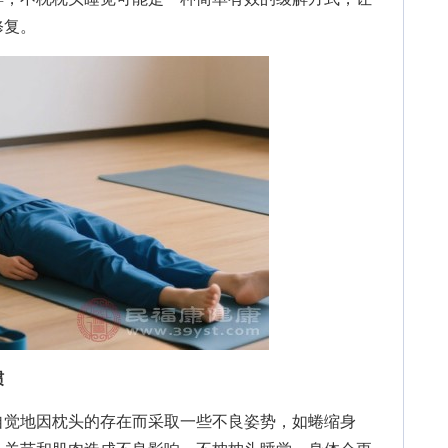
修复。
惯
觉地因枕头的存在而采取一些不良姿势，如蜷缩身