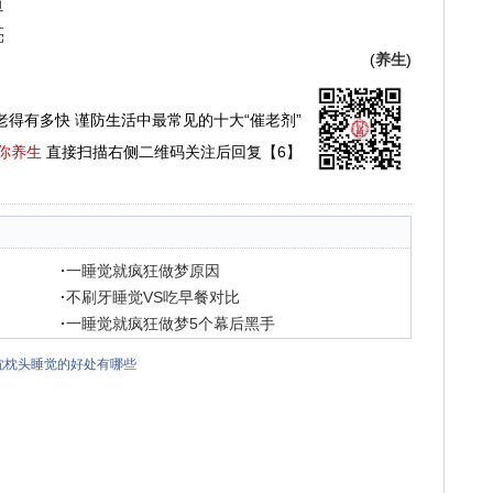
道
亮
(
养生
)
老得有多快 谨防生活中最常见的十大“催老剂”
你养生
直接扫描右侧二维码关注后回复【6】
·
一睡觉就疯狂做梦原因
·
不刷牙睡觉VS吃早餐对比
·
一睡觉就疯狂做梦5个幕后黑手
枕枕头睡觉的好处有哪些