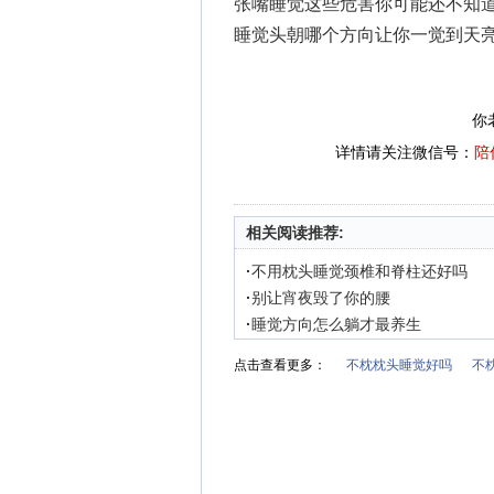
张嘴睡觉这些危害你可能还不知
睡觉头朝哪个方向让你一觉到天
你
详情请关注微信号：
陪
相关阅读推荐:
·
不用枕头睡觉颈椎和脊柱还好吗
·
别让宵夜毁了你的腰
·
睡觉方向怎么躺才最养生
点击查看更多：
不枕枕头睡觉好吗
不