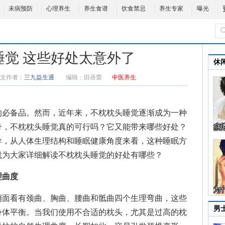
未病预防
心理养生
养生食谱
饮食禁忌
养生专家
曝光
睡觉 这些好处太意外了
休
文作者：
三九益生通
编辑：
田蓓蕾
中医养生
必备品。然而，近年来，不枕枕头睡觉逐渐成为一种
奇，不枕枕头睡觉真的可行吗？它又能带来哪些好处？
异，从人体生理结构和睡眠健康角度来看，这种睡眠方
就为大家详细解读
不枕枕头睡觉的好处有哪些
？
理曲度
面看有颈曲、胸曲、腰曲和骶曲四个生理弯曲，这些
男
身体平衡。当我们使用不合适的枕头，尤其是过高的枕