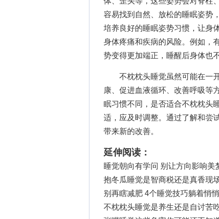
体、歪头等，这些姿势会对脊柱
容易找到自然、放松的睡眠姿势
培养良好的睡眠姿势习惯，让身
身体疼痛和疾病的风险。例如，
势变得更加端正，睡醒后身体也
不枕枕头睡觉虽然可能在一开
康、促进血液循环、改善呼吸等
眠习惯不同，是否适合不枕枕头
适，应及时调整。通过了解和尝
带来新的改善。
延伸阅读：
睡觉朝向有学问 别让方向影响美
抱冬瓜睡觉是智商税还是真香现
别再瞎减肥 4个睡觉技巧躺着悄
不枕枕头睡觉是养生还是自讨苦