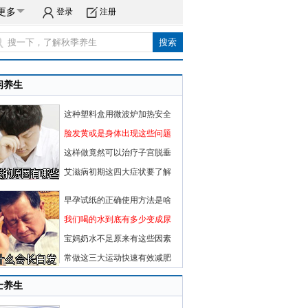
更多
登录
注册
闲养生
这种塑料盒用微波炉加热安全
脸发黄或是身体出现这些问题
这样做竟然可以治疗子宫脱垂
艾滋病初期这四大症状要了解
早孕试纸的正确使用方法是啥
我们喝的水到底有多少变成尿
宝妈奶水不足原来有这些因素
常做这三大运动快速有效减肥
士养生