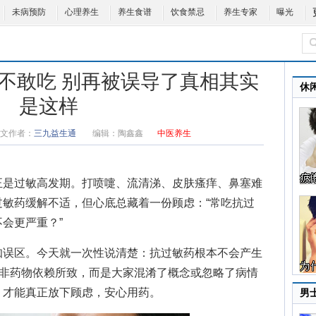
未病预防
心理养生
养生食谱
饮食禁忌
养生专家
曝光
不敢吃 别再被误导了真相其实
休
是这样
文作者：
三九益生通
编辑：
陶鑫鑫
中医养生
是过敏高发期。打喷嚏、流清涕、皮肤瘙痒、鼻塞难
敏药缓解不适，但心底总藏着一份顾虑：“常吃抗过
会更严重？”
误区。今天就一次性说清楚：抗过敏药根本不会产生
并非药物依赖所致，而是大家混淆了概念或忽略了病情
，才能真正放下顾虑，安心用药。
男