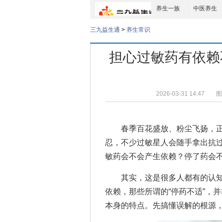
养生一族
中医养生
三九益生通
>
养生常识
担心过敏药有依赖
2026-03-31 14:47
图
春季百花盛放、粉尘飞扬，正
忍，不少过敏星人会随手拿出抗过
敏药会不会产生依赖？停了药会不
其实，这是很多人都有的认知
依赖，那些所谓的“停药不适”，
本身的特点。先搞懂误解的根源