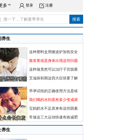
更多
登录
注册
闲养生
这种塑料盒用微波炉加热安全
脸发黄或是身体出现这些问题
这样做竟然可以治疗子宫脱垂
艾滋病初期这四大症状要了解
早孕试纸的正确使用方法是啥
我们喝的水到底有多少变成尿
宝妈奶水不足原来有这些因素
常做这三大运动快速有效减肥
士养生