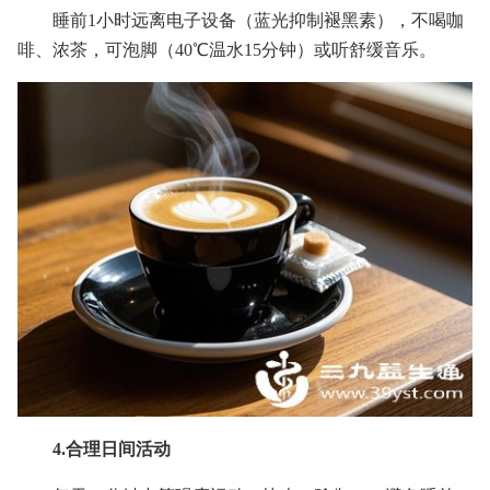
睡前1小时远离电子设备（蓝光抑制褪黑素），不喝咖
啡、浓茶，可泡脚（40℃温水15分钟）或听舒缓音乐。
4.合理日间活动