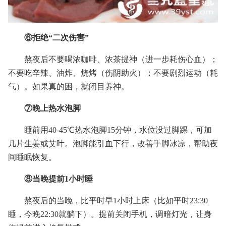
⑥拒绝“二次伤害”
熬夜后不要喝浓咖啡、浓茶提神（进一步耗伤心血）；
不要吃辛辣、油炸、烧烤（伤阴助火）；不要剧烈运动（耗
气）。如果真的困，就闭目养神。
⑦晚上热水泡脚
睡前用40-45℃热水泡脚15分钟，水位没过脚踝，可加
几片生姜或艾叶。泡脚能引血下行，改善手脚冰凉，帮助夜
间睡眠恢复。
⑧当晚提前1小时睡
熬夜后的当晚，比平时早1小时上床（比如平时23:30
睡，今晚22:30就躺下）。提前关闭手机，调暗灯光，让身