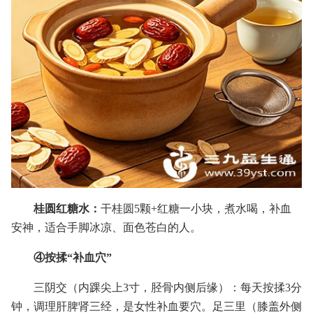
桂圆红糖水：
干桂圆5颗+红糖一小块，煮水喝，补血
安神，适合手脚冰凉、面色苍白的人。
④按揉“补血穴”
三阴交（内踝尖上3寸，胫骨内侧后缘）：每天按揉3分
钟，调理肝脾肾三经，是女性补血要穴。足三里（膝盖外侧