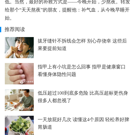
低。当然，最好的补救方式是——今晚开始，少熬夜。转发
给那个“天天熬夜”的朋友，提醒他：补气血，从今晚早睡开
始。
推荐阅读
拔牙缝针不拆线会怎样 别心存侥幸 这些后
果要提前知道
指甲上有小坑是怎么回事 指甲是健康窗口
看懂身体隐性问题
低压超过100到底多危险 比高压超标更伤身
很多人都忽视了
一天放屁好几次 读懂这4个原因 轻松养好脾
胃肠道