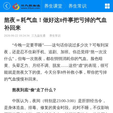
养生课堂
养生常识
熬夜＝耗气血！做好这8件事把亏掉的气血
补回来
2026-06-22 10:24:34
三九益生通
养生常识
“今晚一定要早睡”——这句话你说过多少次？可每到深
夜，还是忍不住刷手机、追剧、加班。你总觉得“熬一次没
什么”，但每一次熬夜，都在悄悄消耗你的气血。脸色暗
黄、头晕乏力、月经不调、脱发……这些“虚”的表现，很可
能就是熬夜欠下的债。今天分享8件补救小事，帮你把亏掉
的气血慢慢补回来。
熬夜到底“偷”走了什么？
中医认为，夜间（特别是23:00-3:00）是肝胆经当令，
是身体造血、排毒、修复的黄金时段。此时不睡，不仅影响