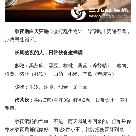
熬夜后白天狂睡：
会打乱生物钟，导致晚上更睡不着，
形成恶性循环。
长期熬夜的人，日常饮食这样调
多吃：
黑芝麻、黑豆、核桃、桑葚（养肾精）；瘦肉、
蛋黄、猪肝（补铁）；山药、小米、南瓜（养脾胃）。
少吃：
生冷、油腻、甜食、咖啡因。
代茶饮：
枸杞5克+菊花3朵+红枣2颗，日常饮用，养肝
明目。
熬夜消耗的气血，不是一两天就能补回来的。但如果你
每次熬夜后都能做好上面这8件小事，就能把伤害降到最