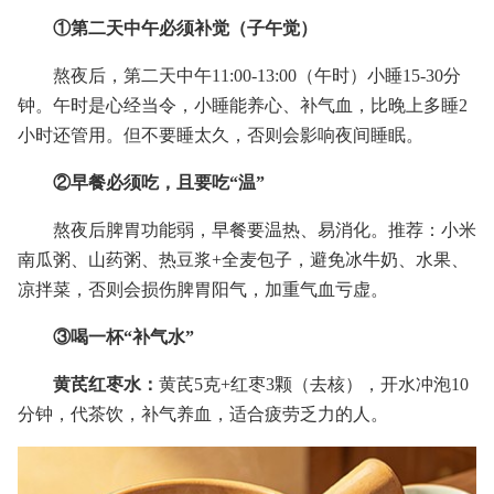
①第二天中午必须补觉（子午觉）
熬夜后，第二天中午11:00-13:00（午时）小睡15-30分
钟。午时是心经当令，小睡能养心、补气血，比晚上多睡2
小时还管用。但不要睡太久，否则会影响夜间睡眠。
②早餐必须吃，且要吃“温”
熬夜后脾胃功能弱，早餐要温热、易消化。推荐：小米
南瓜粥、山药粥、热豆浆+全麦包子，避免冰牛奶、水果、
凉拌菜，否则会损伤脾胃阳气，加重气血亏虚。
③喝一杯“补气水”
黄芪红枣水：
黄芪5克+红枣3颗（去核），开水冲泡10
分钟，代茶饮，补气养血，适合疲劳乏力的人。