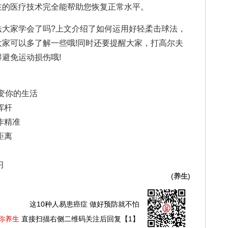
在的医疗技术完全能帮助您恢复正常水平。
法大家学会了吗?上文介绍了如何运用好轻柔击球法，
家可以多了解一些哦!同时还要提醒大家，打高尔夫
避免运动损伤哦!
改变你的生活
挥杆
作精准
距离
习
(
养生
)
这10种人易患癌症 做好预防就不怕
你养生
直接扫描右侧二维码关注后回复【1】