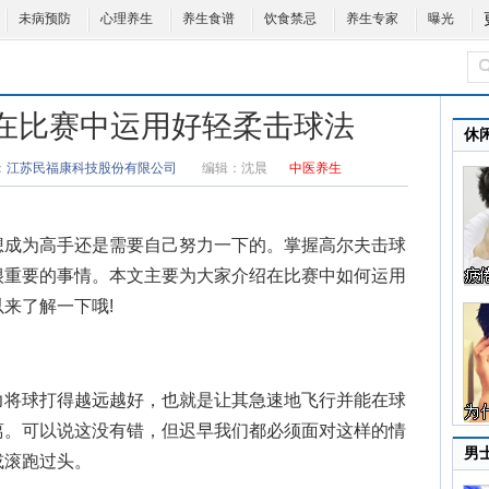
未病预防
心理养生
养生食谱
饮食禁忌
养生专家
曝光
么在比赛中运用好轻柔击球法
休
：
江苏民福康科技股份有限公司
编辑：
沈晨
中医养生
想成为高手还是需要自己努力一下的。掌握
高尔夫击球
很重要的事情。本文主要为大家介绍在比赛中如何运用
来了解一下哦!
将球打得越远越好，也就是让其急速地飞行并能在球
离。可以说这没有错，但迟早我们都必须面对这样的情
男
或滚跑过头。