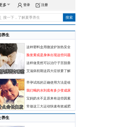
更多
登录
注册
闲养生
这种塑料盒用微波炉加热安全
脸发黄或是身体出现这些问题
这样做竟然可以治疗子宫脱垂
艾滋病初期这四大症状要了解
早孕试纸的正确使用方法是啥
我们喝的水到底有多少变成尿
宝妈奶水不足原来有这些因素
常做这三大运动快速有效减肥
士养生