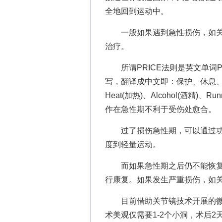
全地回到运动中。
一般如果遇到急性损伤，如关节扭伤
治疗。
所谓PRICE法则是英文单词Protect
写，翻译成中文即：保护、休息、冰
Heat(加热)、Alcohol(酒精)、
作在急性期不利于受伤处愈合。
过了损伤急性期，可以通过功
度到轻量运动。
而如果急性期之后仍不能恢复
行康复。如果发生严重损伤，如
目前借助关节镜技术开展的微
术美观仅需要1-2个小洞，术后