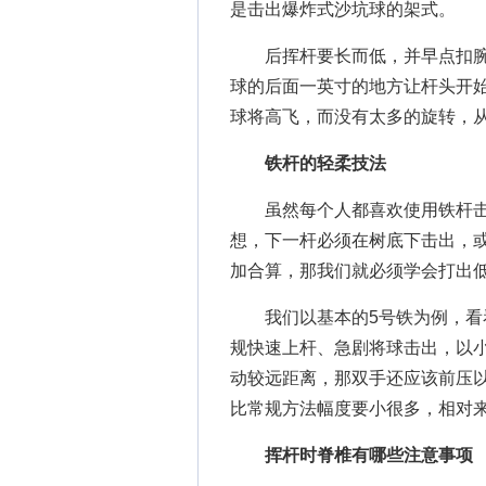
是击出爆炸式沙坑球的架式。
后挥杆要长而低，并早点扣腕
球的后面一英寸的地方让杆头开
球将高飞，而没有太多的旋转，
铁杆的轻柔技法
虽然每个人都喜欢使用铁杆击
想，下一杆必须在树底下击出，
加合算，那我们就必须学会打出
我们以基本的5号铁为例，看看
规快速上杆、急剧将球击出，以
动较远距离，那双手还应该前压
比常规方法幅度要小很多，相对
挥杆时脊椎有哪些注意事项