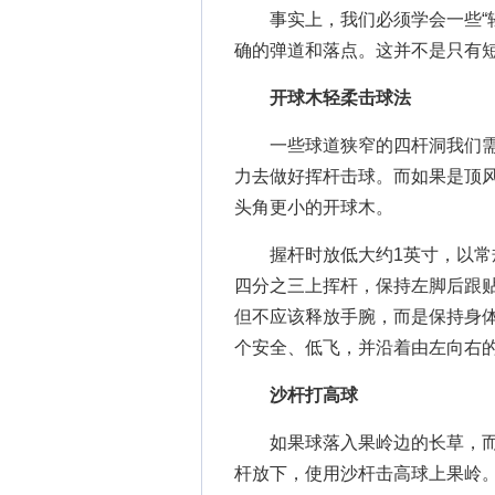
事实上，我们必须学会一些“轻
确的弹道和落点。这并不是只有
开球木轻柔击球法
一些球道狭窄的四杆洞我们需要
力去做好挥杆击球。而如果是顶
头角更小的开球木。
握杆时放低大约1英寸，以常规
四分之三上挥杆，保持左脚后跟
但不应该释放手腕，而是保持身
个安全、低飞，并沿着由左向右
沙杆打高球
如果球落入果岭边的长草，而
杆放下，使用沙杆击高球上果岭