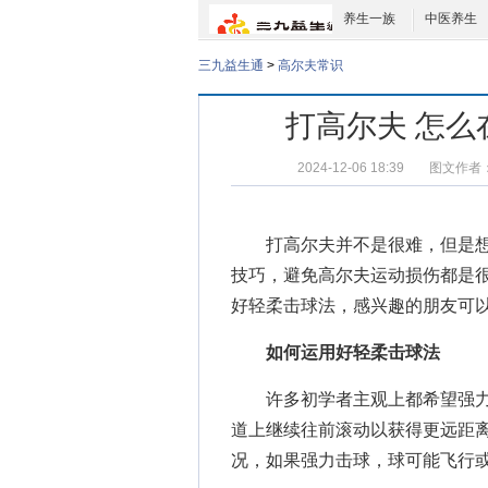
养生一族
中医养生
三九益生通
>
高尔夫常识
打高尔夫 怎
2024-12-06 18:39
图文作者
打高尔夫
并不是很难，但是
技巧
，避免
高尔夫运动损伤
都是
好轻柔击球法，感兴趣的朋友可以
如何运用好轻柔击球法
许多初学者主观上都希望强力
道上继续往前滚动以获得更远距
况，如果强力击球，球可能飞行