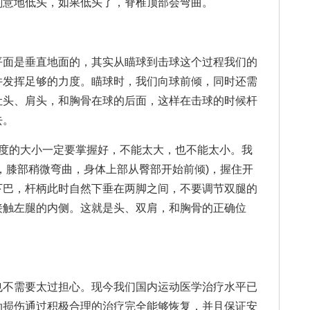
刻意地低头，如果低头了，脊椎顶部会弯曲。
面是垂直地面的，其实从瞄球到击球这个过程我们的
并发挥足够的力度。瞄球时，我们向球前倾，同时还需
让头、肩头，和胸骨在球的后面，这样在击球的时候杆
去。
的大小一定要掌握好，不能太大，也不能太小。我
，膝部稍微弯曲，身体上部从臀部开始前倾)，握住开
下巴，杆柄此时自然下垂在两脚之间，不要调节双腿的
接触左腿的内侧。这就是头、双肩，和胸骨的正确位
不需要太过担心。现今我们国内运动医学治疗水平已
动损伤通过积极合理的治疗完全能够恢复，并且保证安