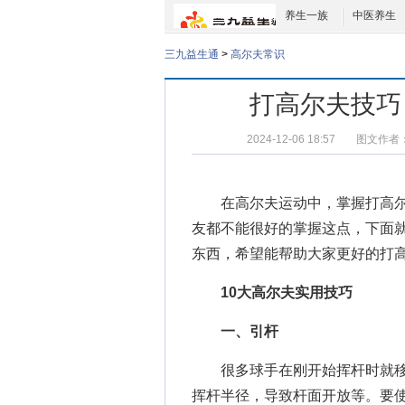
养生一族
中医养生
三九益生通
>
高尔夫常识
打高尔夫技巧
2024-12-06 18:57
图文作者
在
高尔夫运动
中，掌握
打高
友都不能很好的掌握这点，下面就
东西，希望能帮助大家更好的打
10大高尔夫实用技巧
一、引杆
很多球手在刚开始挥杆时就移
挥杆半径，导致杆面开放等。要