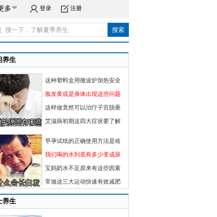
更多
登录
注册
闲养生
这种塑料盒用微波炉加热安全
脸发黄或是身体出现这些问题
这样做竟然可以治疗子宫脱垂
艾滋病初期这四大症状要了解
早孕试纸的正确使用方法是啥
我们喝的水到底有多少变成尿
宝妈奶水不足原来有这些因素
常做这三大运动快速有效减肥
士养生