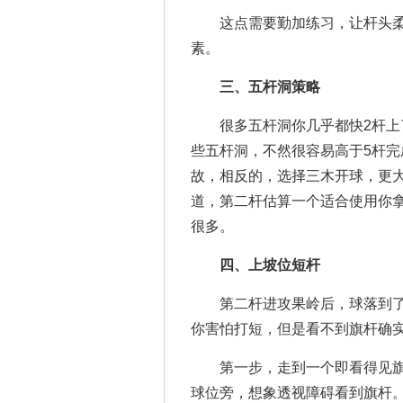
这点需要勤加练习，让杆头柔
素。
三、五杆洞策略
很多五杆洞你几乎都快2杆上了
些五杆洞，不然很容易高于5杆
故，相反的，选择三木开球，更
道，第二杆估算一个适合使用你
很多。
四、上坡位短杆
第二杆进攻果岭后，球落到了
你害怕打短，但是看不到旗杆确实
第一步，走到一个即看得见旗
球位旁，想象透视障碍看到旗杆