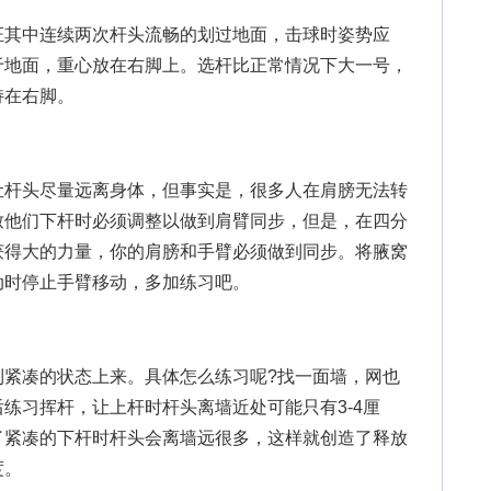
其中连续两次杆头流畅的划过地面，击球时姿势应
于地面，重心放在右脚上。选杆比正常情况下大一号，
持在右脚。
杆头尽量远离身体，但事实是，很多人在肩膀无法转
致他们下杆时必须调整以做到肩臂同步，但是，在四分
获得大的力量，你的肩膀和手臂必须做到同步。将腋窝
动时停止手臂移动，多加练习吧。
凑的状态上来。具体怎么练习呢?找一面墙，网也
练习挥杆，让上杆时杆头离墙近处可能只有3-4厘
了紧凑的下杆时杆头会离墙远很多，这样就创造了释放
度。