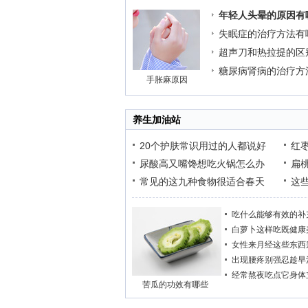
年轻人头晕的原因有
失眠症的治疗方法有
超声刀和热拉提的区
糖尿病肾病的治疗方
手胀麻原因
养生加油站
20个护肤常识用过的人都说好
红
尿酸高又嘴馋想吃火锅怎么办
扁
常见的这九种食物很适合春天
这
吃什么能够有效的补
白萝卜这样吃既健康
女性来月经这些东西
出现腰疼别强忍趁早
经常熬夜吃点它身体
苦瓜的功效有哪些