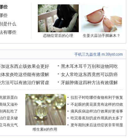
哪些
哪些
别是什么
法有哪些
恋物症背后的心理
生姜大蒜治手脚麻木？
手机三九益生通 m.39yst.com
枣加这东西止咳效果会更好
黑木耳木耳千万别和这物同吃
桃体发炎吃这些能有效缓解
女人常吃这东西竟然可以防癌
些方法可以有效治疗解肾虚
牙龈肿痛这四种方法有效缓解
充胶原蛋白
拉肚子时吃哪些食物有利于恢复
美味又滋补
不起眼的黄花菜竟有这样的功效
别再乱吃了
痛风疾病这样治疗效果好更省事
治疗是关键
吃完香蕉别扔皮作用真的太多了
立马有元气
更年期到来后这些症状非常明显
维生素e的作用