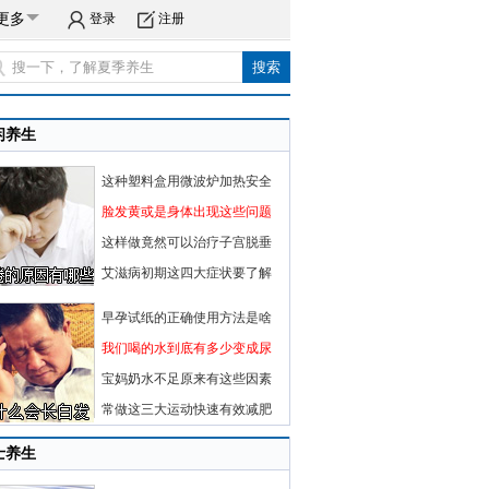
更多
登录
注册
闲养生
这种塑料盒用微波炉加热安全
脸发黄或是身体出现这些问题
这样做竟然可以治疗子宫脱垂
艾滋病初期这四大症状要了解
早孕试纸的正确使用方法是啥
我们喝的水到底有多少变成尿
宝妈奶水不足原来有这些因素
常做这三大运动快速有效减肥
士养生